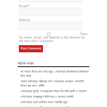
Email
*
Website
Save
my name, email, and website in this browser for
the next time I comment.
সর্বশেষ সংবাদ
বল আনতে টিনের চালে উঠে মৃত্যু, লোহাগাড়ার হিফজখানার নিরাপত্তা
নিয়ে প্রশ্ন
বন্যায় ক্ষতিগ্রস্ত পরিবারের পাশে লোহাগাড়া সোশ্যাল সোসাইটি,
বিতরণ করা হলো ঢেউটিন
লোহাগাড়ায় জুলাই গণঅভ্যুত্থান দিবসে বিএনপির র‌্যালি ও সমাবেশ
লোহাগাড়ায় অস্ত্রেরমুখে জিম্মি করে ৬ বসতঘরে ডাকাতি
লোহাগাড়ায় সড়ক দুর্ঘটনায় আহত পথচারীর মৃত্যু