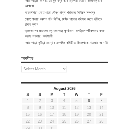
লোহাগাড়ায় কালভার্টের মুখ বন্ধ করে স্থাপনা নির্মাণ, জলাবদ্ধতার
আশংকা
সাতকানিয়া-লোহাগাড়া বৌদ্ধ ঐক্য পরিষদের নির্বাচন সম্পন্ন
লোহাগাড়ায় বন্যায় বাঁধ বিলীন, চাম্বি খালের গতিপথ বদলে ঝুঁকিতে
রাবার ড্যাম
ত্রাণের পর সবচেয়ে বড় চ্যালেঞ্জ পুনর্বাসন, সমন্বিত পরিকল্পনায় কাজ
করছে সরকার: অর্থমন্ত্রী
লোহাগাড়া ক্রীড়া সংস্থার নবগঠিত কমিটিতে বিস্ফোরক মামলার আসামি
আর্কাইভ
আর্কাইভ
August 2026
S
S
M
T
W
T
F
1
2
3
4
5
6
7
8
9
10
11
12
13
14
15
16
17
18
19
20
21
22
23
24
25
26
27
28
29
30
31