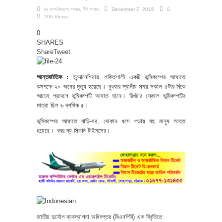
in
দেশ-বিদেশের সংবাদ
,
শীর্ষ সংবাদ
December 7, 2016
0
206 Views
0
SHARES
Share
Tweet
আন্তর্জাতিক :
ইন্দোনেশিয়ায় শক্তিশালী একটি ভূমিকম্পের আঘাতে
কমপক্ষে ২০ জনের মৃত্যু হয়েছে। বুধবার স্থানীয় সময় সকাল ৫টার দিকে
আচেহ প্রদেশে ভূমিকম্পটি আঘাত হানে। রিখটার স্কেলে ভূমিকম্পটির
মাত্রা ছিল ৬ দশমিক ৫।
ভূমিকম্পের আঘাতে বাড়ি-ঘর, দোকান ধসে পড়ায় বহু মানুষ আহত
হয়েছে। খবর দ্য সিডনি টাইমসের।
জাতীয় দুর্যোগ ব্যবস্থাপনা অধিদপ্তর (বিএনপিবি) এক বিবৃতিতে