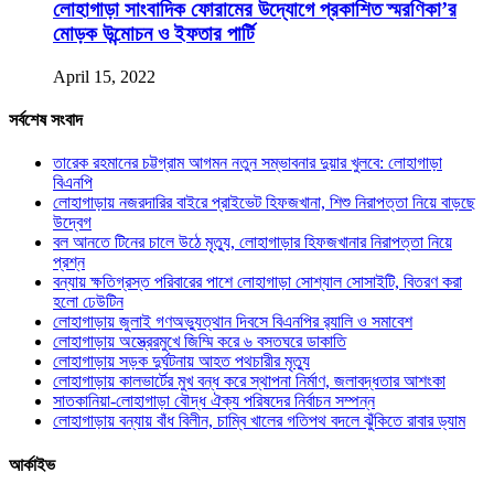
লোহাগাড়া সাংবাদিক ফোরামের উদ্যোগে প্রকাশিত স্মরণিকা’র
মোড়ক উন্মোচন ও ইফতার পার্টি
April 15, 2022
সর্বশেষ সংবাদ
তারেক রহমানের চট্টগ্রাম আগমন নতুন সম্ভাবনার দুয়ার খুলবে: লোহাগাড়া
বিএনপি
লোহাগাড়ায় নজরদারির বাইরে প্রাইভেট হিফজখানা, শিশু নিরাপত্তা নিয়ে বাড়ছে
উদ্বেগ
বল আনতে টিনের চালে উঠে মৃত্যু, লোহাগাড়ার হিফজখানার নিরাপত্তা নিয়ে
প্রশ্ন
বন্যায় ক্ষতিগ্রস্ত পরিবারের পাশে লোহাগাড়া সোশ্যাল সোসাইটি, বিতরণ করা
হলো ঢেউটিন
লোহাগাড়ায় জুলাই গণঅভ্যুত্থান দিবসে বিএনপির র‌্যালি ও সমাবেশ
লোহাগাড়ায় অস্ত্রেরমুখে জিম্মি করে ৬ বসতঘরে ডাকাতি
লোহাগাড়ায় সড়ক দুর্ঘটনায় আহত পথচারীর মৃত্যু
লোহাগাড়ায় কালভার্টের মুখ বন্ধ করে স্থাপনা নির্মাণ, জলাবদ্ধতার আশংকা
সাতকানিয়া-লোহাগাড়া বৌদ্ধ ঐক্য পরিষদের নির্বাচন সম্পন্ন
লোহাগাড়ায় বন্যায় বাঁধ বিলীন, চাম্বি খালের গতিপথ বদলে ঝুঁকিতে রাবার ড্যাম
আর্কাইভ