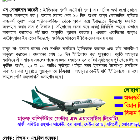
এম সোলাইমান কাসেমী
:
ই’তিকাফ শব্দটি অারবি শব্দ। এর শাব্দিক অর্থ হলো কোনো
স্হানে অবস্হান করা। রমযান মাসের শেষ ১০ দিন অথবা অন্য কোনোদিন দুনিয়ার
কাজকর্ম ত্যাগ করে পরিবার-পরিজন থেকে পৃথক হয়ে ইবাদতের উদ্দেশ্যে মসজিদে
অবস্হান করার নাম ই’তিকাফ। মহিলাদের জন্য ঘরে একটু নিরিবিলি স্হানে এভাবে
অবস্হান করাকেও শরী’য়াত অনুমতি প্রদান করেছে। এভাবে একদিনের জন্যও
অাল্লাহর ইবাদতের উদ্দেশ্যে মসজিদে থাকলে ই’তিকাফের সাওয়াব হয়।
রাসূল সা: রমযান মাসের শেষ দশদিন মসজিদে ই’তিকাফ করতেন এবং তাঁর সাহাবীগণ
অনুরূপ করতেন। রমযানের শেষ ১০ দিন ই’তিকাফ করা সুন্নাত। প্রতি মহল্লার
মসজিদে ঐ এলাকার সকলের পক্ষে একজন রমযানের ২০ তারিখ সূর্যাস্তের পূূর্ব থেকে ঈদের
পূূর্বদিন অর্থাৎ, ২৯ বা ৩০ তারিখ সূর্যাস্ত পর্যন্ত সময় ইবাদতের উদ্দেশ্যে মসজিদে
অবস্হান করা সুন্নাতে মুয়াক্কদায়ে কিফায়া। মহল্লার কেউই যদি ই’তিকাফে না বসে
তাহলে গোটা মহল্লাবাসী গুনাহগার হবে।
লেখক : শিক্ষক ও এম.ফিল গবেষক।