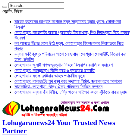
ব্রেকিং নিউজ
তারেক রহমানের চট্টগ্রাম আগমন নতুন সম্ভাবনার দুয়ার খুলবে: লোহাগাড়া
বিএনপি
লোহাগাড়ায় নজরদারির বাইরে প্রাইভেট হিফজখানা, শিশু নিরাপত্তা নিয়ে বাড়ছে
উদ্বেগ
বল আনতে টিনের চালে উঠে মৃত্যু, লোহাগাড়ার হিফজখানার নিরাপত্তা নিয়ে
প্রশ্ন
বন্যায় ক্ষতিগ্রস্ত পরিবারের পাশে লোহাগাড়া সোশ্যাল সোসাইটি, বিতরণ করা
হলো ঢেউটিন
লোহাগাড়ায় জুলাই গণঅভ্যুত্থান দিবসে বিএনপির র‌্যালি ও সমাবেশ
লোহাগাড়ায় অস্ত্রেরমুখে জিম্মি করে ৬ বসতঘরে ডাকাতি
লোহাগাড়ায় সড়ক দুর্ঘটনায় আহত পথচারীর মৃত্যু
লোহাগাড়ায় কালভার্টের মুখ বন্ধ করে স্থাপনা নির্মাণ, জলাবদ্ধতার আশংকা
সাতকানিয়া-লোহাগাড়া বৌদ্ধ ঐক্য পরিষদের নির্বাচন সম্পন্ন
লোহাগাড়ায় বন্যায় বাঁধ বিলীন, চাম্বি খালের গতিপথ বদলে ঝুঁকিতে রাবার ড্যাম
Lohagaranews24 Your Trusted News
Partner