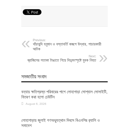
Previous:
খাঁচাবন্দি হনুমান ও বস্তাবর্তি কচ্ছপ উদ্ধার, পাচারকারী
আটক
Next:
ব্রাজিলের পতাকা টাঙাতে গিয়ে বিদ্যুৎস্পৃষ্টে যুবক নিহত
সমজাতীয় সংবাদ
বন্যায় ক্ষতিগ্রস্ত পরিবারের পাশে লোহাগাড়া সোশ্যাল সোসাইটি,
বিতরণ করা হলো ঢেউটিন
August 6, 2026
লোহাগাড়ায় জুলাই গণঅভ্যুত্থান দিবসে বিএনপির র‌্যালি ও
সমাবেশ