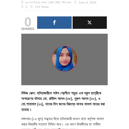
in
দেশ-বিদেশের সংবাদ
,
ব্রেকিং নিউজ
,
শীর্ষ সংবাদ
June 9, 2026
0
135 Views
0
SHARES
নিউজ ডেক্স: হাটহাজারীতে অষ্টম শ্রেণীতে পড়ুয়া এক স্কুল ছাত্রীকে
অপহরণের ঘটনায় মো. রবিউল আলম (৩৫), নুরুল আলম (৩০), ও
মো.শাহাদাত (২২), নামের তিন জনের বিরুদ্ধে থানায় মামলা দায়ের করা
হয়েছে।
মঙ্গলবার (০৯ জুন) সন্ধ্যার দিকে হাটহাজারী মডেল থানা কর্তৃপক্ষ মামলা
করার বিষয়টির সত্যতা নিশ্চিত করে। এর আগে ভিকটিমের মা শামীমা