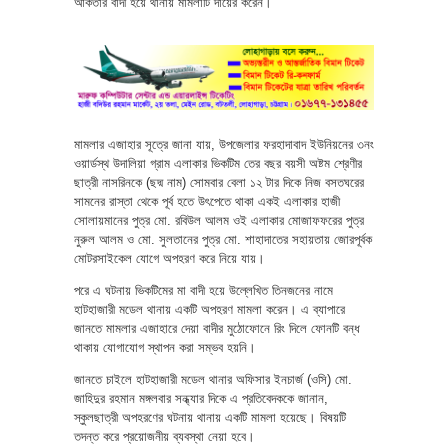
আকতার বাদী হয়ে থানায় মামলাটি দায়ের করেন।
মামলার এজাহার সূত্রে জানা যায়, উপজেলার ফরহাদাবাদ ইউনিয়নের ৩নং
ওয়ার্ডস্থ উদালিয়া গ্রাম এলাকার ভিকটিম তের বছর বয়সী অষ্টম শ্রেণীর
ছাত্রী নাসরিনকে (ছদ্ম নাম) সোমবার বেলা ১২ টার দিকে নিজ বসতঘরের
সামনের রাস্তা থেকে পূর্ব হতে উৎপেতে থাকা একই এলাকার হাজী
সোলায়মানের পুত্র মো. রবিউল আলম ওই এলাকার মোজাফফরের পুত্র
নুরুল আলম ও মো. সুলতানের পুত্র মো. শাহাদাতের সহায়তায় জোরপূর্বক
মোটরসাইকেল যোগে অপহরণ করে নিয়ে যায়।
পরে এ ঘটনায় ভিকটিমের মা বাদী হয়ে উল্লেখিত তিনজনের নামে
হাটহাজারী মডেল থানায় একটি অপহরণ মামলা করেন। এ ব্যাপারে
জানতে মামলার এজাহারে দেয়া বাদীর মুঠোফোনে রিং দিলে ফোনটি বন্ধ
থাকায় যোগাযোগ স্থাপন করা সম্ভব হয়নি।
জানতে চাইলে হাটহাজারী মডেল থানার অফিসার ইনচার্জ (ওসি) মো.
জাহিদুর রহমান মঙ্গলবার সন্ধ্যার দিকে এ প্রতিবেদককে জানান,
স্কুলছাত্রী অপহরণের ঘটনায় থানায় একটি মামলা হয়েছে। বিষয়টি
তদন্ত করে প্রয়োজনীয় ব্যবস্থা নেয়া হবে।