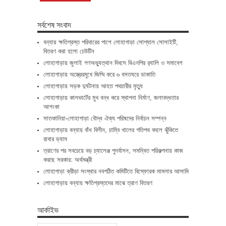
সর্বশেষ সংবাদ
বন্যায় ক্ষতিগ্রস্ত পরিবারের পাশে লোহাগাড়া সোশ্যাল সোসাইটি,
বিতরণ করা হলো ঢেউটিন
লোহাগাড়ায় জুলাই গণঅভ্যুত্থান দিবসে বিএনপির র‌্যালি ও সমাবেশ
লোহাগাড়ায় অস্ত্রেরমুখে জিম্মি করে ৬ বসতঘরে ডাকাতি
লোহাগাড়ায় সড়ক দুর্ঘটনায় আহত পথচারীর মৃত্যু
লোহাগাড়ায় কালভার্টের মুখ বন্ধ করে স্থাপনা নির্মাণ, জলাবদ্ধতার
আশংকা
সাতকানিয়া-লোহাগাড়া বৌদ্ধ ঐক্য পরিষদের নির্বাচন সম্পন্ন
লোহাগাড়ায় বন্যায় বাঁধ বিলীন, চাম্বি খালের গতিপথ বদলে ঝুঁকিতে
রাবার ড্যাম
ত্রাণের পর সবচেয়ে বড় চ্যালেঞ্জ পুনর্বাসন, সমন্বিত পরিকল্পনায় কাজ
করছে সরকার: অর্থমন্ত্রী
লোহাগাড়া ক্রীড়া সংস্থার নবগঠিত কমিটিতে বিস্ফোরক মামলার আসামি
লোহাগাড়ায় বন্যায় ক্ষতিগ্রস্তদের মাঝে ত্রাণ বিতরণ
আর্কাইভ