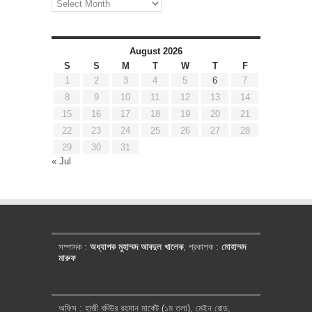
আর্কাইভ
August 2026
S
S
M
T
W
T
F
1
2
3
4
5
6
7
8
9
10
11
12
13
14
15
16
17
18
19
20
21
22
23
24
25
26
27
28
29
30
31
« Jul
সম্পাদক :
অধ্যাপক মুহাম্মদ আবদুল খালেক
, প্রকাশক :
মোহাম্মদ
মারুফ
অফিস : হাজী বদিউর রহমান মার্কেট (১ম তলা), মেইন রোড,