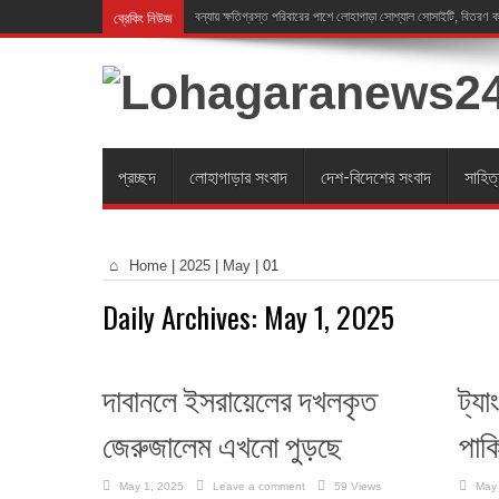
ব্রেকিং নিউজ
বন্যায় ক্ষতিগ্রস্ত পরিবারের পাশে লোহাগাড়া সোশ্যাল সোসাইটি, বিতরণ
প্রচ্ছদ
লোহাগাড়ার সংবাদ
দেশ-বিদেশের সংবাদ
সাহিত
Home
|
2025
|
May
|
01
Daily Archives:
May 1, 2025
দাবানলে ইসরায়েলের দখলকৃত
ট্যা
জেরুজালেম এখনো পুড়ছে
পাক
May 1, 2025
Leave a comment
59 Views
May