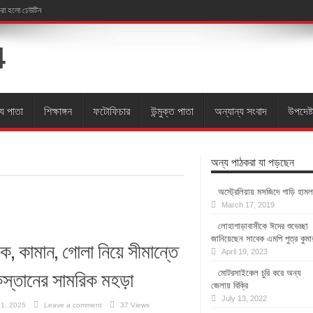
 করা হলো ঢেউটিন
্য পাতা
শিক্ষাঙ্গন
ফটোফিচার
উন্মুক্ত পাতা
অন্যান্য সংবাদ
উপদেষ্ট
অন্য পাঠকরা যা পড়ছেন
অস্ট্রেলিয়ায় মসজিদে গাড়ি হামল
March 17, 2019
লোহাগাড়াবাসীকে ঈদের শুভেচ্ছা
জানিয়েছেন সাবেক এমপি পুত্র কুমা
ংক, কামান, গোলা নিয়ে সীমান্তে
April 19, 2023
িস্তানের সামরিক মহড়া
মোটরসাইকেল চুরি করে অন্য
জেলায় বিক্রি
July 13, 2022
 1, 2025
Leave a comment
37 Views