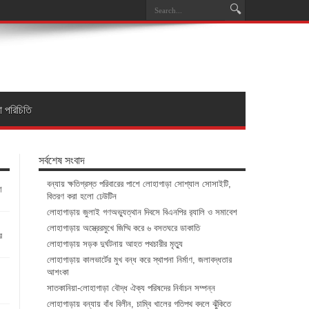
া পরিচিতি
সর্বশেষ সংবাদ
বন্যায় ক্ষতিগ্রস্ত পরিবারের পাশে লোহাগাড়া সোশ্যাল সোসাইটি,
া
বিতরণ করা হলো ঢেউটিন
লোহাগাড়ায় জুলাই গণঅভ্যুত্থান দিবসে বিএনপির র‌্যালি ও সমাবেশ
লোহাগাড়ায় অস্ত্রেরমুখে জিম্মি করে ৬ বসতঘরে ডাকাতি
র
লোহাগাড়ায় সড়ক দুর্ঘটনায় আহত পথচারীর মৃত্যু
লোহাগাড়ায় কালভার্টের মুখ বন্ধ করে স্থাপনা নির্মাণ, জলাবদ্ধতার
আশংকা
সাতকানিয়া-লোহাগাড়া বৌদ্ধ ঐক্য পরিষদের নির্বাচন সম্পন্ন
লোহাগাড়ায় বন্যায় বাঁধ বিলীন, চাম্বি খালের গতিপথ বদলে ঝুঁকিতে