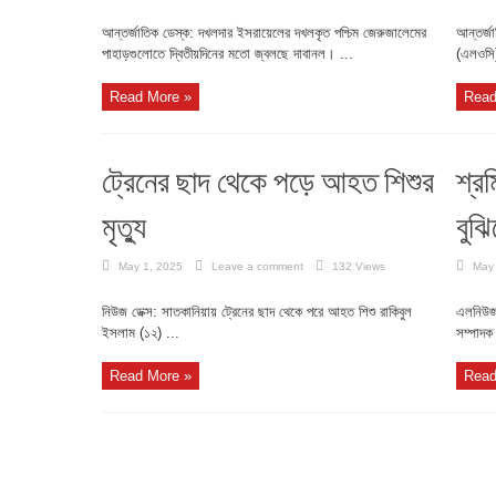
আন্তর্জাতিক ডেস্ক: দখলদার ইসরায়েলের দখলকৃত পশ্চিম জেরুজালেমের
আন্তর্জা
পাহাড়গুলোতে দ্বিতীয়দিনের মতো জ্বলছে দাবানল। ...
(এলওসি) 
Read More »
Read
ট্রেনের ছাদ থেকে পড়ে আহত শিশুর
শ্র
মৃত্যু
বুঝ
May 1, 2025
Leave a comment
132 Views
May
নিউজ ডেক্স: সাতকানিয়ায় ট্রেনের ছাদ থেকে পরে আহত শিশু রাকিবুল
এলনিউজ
ইসলাম (১২) ...
সম্পাদক
Read More »
Read