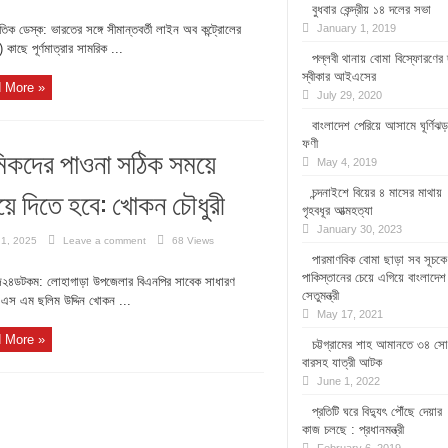
বুধবার কেন্দ্রীয় ১৪ দলের সভা
তিক ডেস্ক: ভারতের সঙ্গে সীমান্তবর্তী লাইন অব কন্ট্রোলের
January 1, 2019
কাছে পূর্ণমাত্রার সামরিক ...
পল্লবী থানায় বোমা বিস্ফোরণের দ
স্বীকার আইএসের
 More »
July 29, 2020
বাংলাদেশ পেরিয়ে আসামে ঘূর্ণিঝড়
ফণী
মিকদের পাওনা সঠিক সময়ে
May 4, 2019
িয়ে দিতে হবে: খোকন চৌধুরী
চন্দনাইশে বিয়ের ৪ মাসের মাথায়
গৃহবধূর আত্মহত্যা
January 30, 2023
 1, 2025
Leave a comment
68 Views
পারমাণবিক বোমা ছাড়া সব সূচকে
পাকিস্তানের চেয়ে এগিয়ে বাংলাদেশ
২৪ডটকম: লোহাগাড়া উপজেলার বিএনপির সাবেক সাধারণ
সেতুমন্ত্রী
 এস এম ছলিম উদ্দিন খোকন ...
May 17, 2021
 More »
চট্টগ্রামের শাহ আমানতে ৩৪ সো
বারসহ যাত্রী আটক
June 1, 2022
প্রতিটি ঘরে বিদ্যুৎ পৌঁছে দেয়ার
কাজ চলছে : প্রধানমন্ত্রী