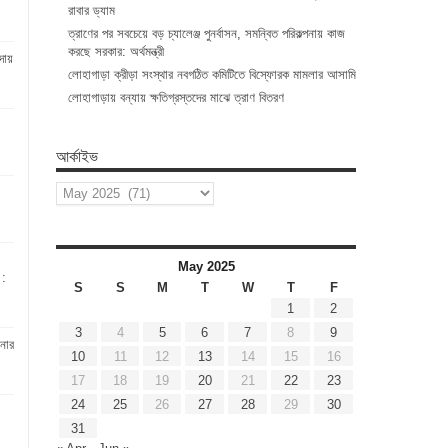
রাবার ড্যাম
ত্রাণের পর সবচেয়ে বড় চ্যালেঞ্জ পুনর্বাসন, সমন্বিত পরিকল্পনায় কাজ
করছে সরকার: অর্থমন্ত্রী
ায়
লোহাগাড়া ক্রীড়া সংস্থার নবগঠিত কমিটিতে বিস্ফোরক মামলার আসামি
লোহাগাড়ায় বন্যায় ক্ষতিগ্রস্তদের মাঝে ত্রাণ বিতরণ
আর্কাইভ
আর্কাইভ
May 2025
 :
S
S
M
T
W
T
F
1
2
3
4
5
6
7
8
9
নার
10
11
12
13
14
15
16
17
18
19
20
21
22
23
24
25
26
27
28
29
30
31