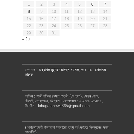
1
2
3
4
5
6
7
8
9
10
11
12
13
14
15
16
17
18
19
20
21
22
23
24
25
26
27
28
29
30
31
« Jul
সম্পাদক :
অধ্যাপক মুহাম্মদ আবদুল খালেক
, প্রকাশক :
মোহাম্মদ
মারুফ
অফিস : হাজী বদিউর রহমান মার্কেট (১ম তলা), মেইন রোড,
বটতলী, লোহাগাড়া, চট্টগ্রাম। যোগাযোগ : ০১৬৭৭-১৩১৪৫৫,
ইমেইল : lohagaranews365@gmail.com
(গণপ্রজাতন্ত্রী বাংলাদেশ সরকারের তথ্য অধিদপ্তরে নিবন্ধনের জন্য
আবেদিত)