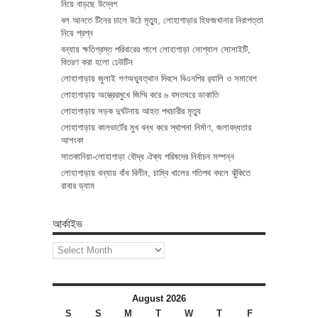
নিয়ে বাড়ছে উদ্বেগ
বল আনতে টিনের চালে উঠে মৃত্যু, লোহাগাড়ার হিফজখানার নিরাপত্তা
নিয়ে প্রশ্ন
বন্যায় ক্ষতিগ্রস্ত পরিবারের পাশে লোহাগাড়া সোশ্যাল সোসাইটি,
বিতরণ করা হলো ঢেউটিন
লোহাগাড়ায় জুলাই গণঅভ্যুত্থান দিবসে বিএনপির র‌্যালি ও সমাবেশ
লোহাগাড়ায় অস্ত্রেরমুখে জিম্মি করে ৬ বসতঘরে ডাকাতি
লোহাগাড়ায় সড়ক দুর্ঘটনায় আহত পথচারীর মৃত্যু
লোহাগাড়ায় কালভার্টের মুখ বন্ধ করে স্থাপনা নির্মাণ, জলাবদ্ধতার
আশংকা
সাতকানিয়া-লোহাগাড়া বৌদ্ধ ঐক্য পরিষদের নির্বাচন সম্পন্ন
লোহাগাড়ায় বন্যায় বাঁধ বিলীন, চাম্বি খালের গতিপথ বদলে ঝুঁকিতে
রাবার ড্যাম
আর্কাইভ
আর্কাইভ
August 2026
S
S
M
T
W
T
F