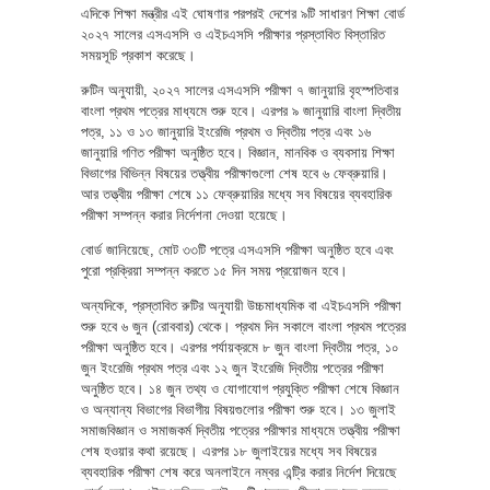
এদিকে শিক্ষা মন্ত্রীর এই ঘোষণার পরপরই দেশের ৯টি সাধারণ শিক্ষা বোর্ড
২০২৭ সালের এসএসসি ও এইচএসসি পরীক্ষার প্রস্তাবিত বিস্তারিত
সময়সূচি প্রকাশ করেছে।
রুটিন অনুযায়ী, ২০২৭ সালের এসএসসি পরীক্ষা ৭ জানুয়ারি বৃহস্পতিবার
বাংলা প্রথম পত্রের মাধ্যমে শুরু হবে। এরপর ৯ জানুয়ারি বাংলা দ্বিতীয়
পত্র, ১১ ও ১৩ জানুয়ারি ইংরেজি প্রথম ও দ্বিতীয় পত্র এবং ১৬
জানুয়ারি গণিত পরীক্ষা অনুষ্ঠিত হবে। বিজ্ঞান, মানবিক ও ব্যবসায় শিক্ষা
বিভাগের বিভিন্ন বিষয়ের তত্ত্বীয় পরীক্ষাগুলো শেষ হবে ৬ ফেব্রুয়ারি।
আর তত্ত্বীয় পরীক্ষা শেষে ১১ ফেব্রুয়ারির মধ্যে সব বিষয়ের ব্যবহারিক
পরীক্ষা সম্পন্ন করার নির্দেশনা দেওয়া হয়েছে।
বোর্ড জানিয়েছে, মোট ৩৩টি পত্রে এসএসসি পরীক্ষা অনুষ্ঠিত হবে এবং
পুরো প্রক্রিয়া সম্পন্ন করতে ১৫ দিন সময় প্রয়োজন হবে।
অন্যদিকে, প্রস্তাবিত রুটির অনুযায়ী উচ্চমাধ্যমিক বা এইচএসসি পরীক্ষা
শুরু হবে ৬ জুন (রোববার) থেকে। প্রথম দিন সকালে বাংলা প্রথম পত্রের
পরীক্ষা অনুষ্ঠিত হবে। এরপর পর্যায়ক্রমে ৮ জুন বাংলা দ্বিতীয় পত্র, ১০
জুন ইংরেজি প্রথম পত্র এবং ১২ জুন ইংরেজি দ্বিতীয় পত্রের পরীক্ষা
অনুষ্ঠিত হবে। ১৪ জুন তথ্য ও যোগাযোগ প্রযুক্তি পরীক্ষা শেষে বিজ্ঞান
ও অন্যান্য বিভাগের বিভাগীয় বিষয়গুলোর পরীক্ষা শুরু হবে। ১৩ জুলাই
সমাজবিজ্ঞান ও সমাজকর্ম দ্বিতীয় পত্রের পরীক্ষার মাধ্যমে তত্ত্বীয় পরীক্ষা
শেষ হওয়ার কথা রয়েছে। এরপর ১৮ জুলাইয়ের মধ্যে সব বিষয়ের
ব্যবহারিক পরীক্ষা শেষ করে অনলাইনে নম্বর এন্ট্রি করার নির্দেশ দিয়েছে