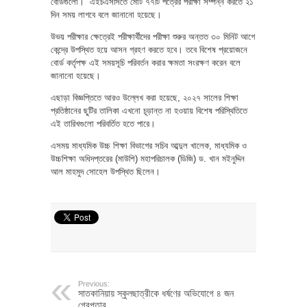
বোর্ডগুলো। এইচএসসিতে মোট ৭৭টি পত্রের পরীক্ষা সম্পন্ন করতে ২১
দিন সময় লাগবে বলে জানানো হয়েছে।
উভয় পরীক্ষার ক্ষেত্রেই পরীক্ষার্থীদের পরীক্ষা শুরুর অন্তত ৩০ মিনিট আগে
কেন্দ্রে উপস্থিত হয়ে আসন গ্রহণ করতে হবে। তবে বিশেষ প্রয়োজনে
বোর্ড কর্তৃপক্ষ এই সময়সূচি পরিবর্তন করার ক্ষমতা সংরক্ষণ করেন বলে
জানানো হয়েছে।
এছাড়া বিজ্ঞপ্তিতে আরও উল্লেখ করা হয়েছে, ২০২৭ সালের শিক্ষা
প্রতিষ্ঠানের ছুটির তালিকা এখনো চূড়ান্ত না হওয়ায় বিশেষ পরিস্থিতিতে
এই তারিখগুলো পরিবর্তিত হতে পারে।
এসময় মাধ্যমিক উচ্চ শিক্ষা বিভাগের সচিব আব্দুল খালেক, মাধ্যমিক ও
উচ্চশিক্ষা অধিদপ্তরের (মাউশি) মহাপরিচালক (ডিজি) ড. খান মইনুদ্দিন
আল মাহমুদ সোহেল উপস্থিত ছিলেন।
Previous:
সাতকানিয়ায় স্কুলছাত্রীকে ধর্ষণের অভিযোগে ৪ জন
গ্রেপ্তার