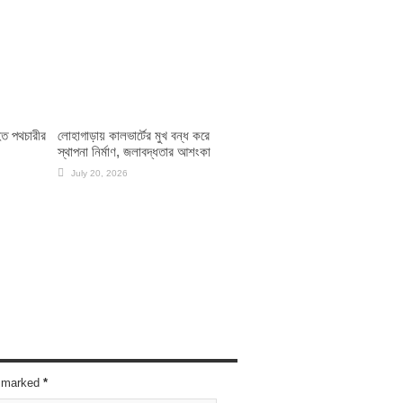
হত পথচারীর
লোহাগাড়ায় কালভার্টের মুখ বন্ধ করে
স্থাপনা নির্মাণ, জলাবদ্ধতার আশংকা
July 20, 2026
re marked
*