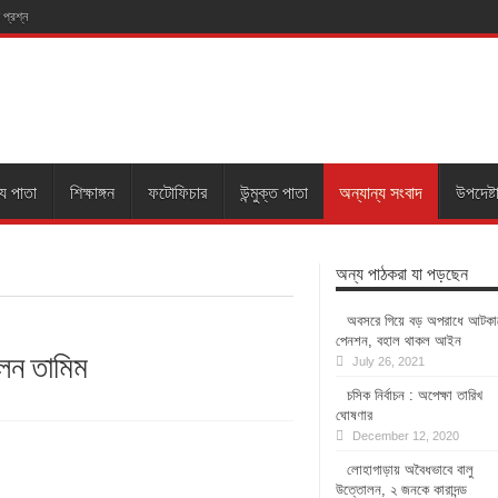
 প্রশ্ন
্য পাতা
শিক্ষাঙ্গন
ফটোফিচার
উন্মুক্ত পাতা
অন্যান্য সংবাদ
উপদেষ্ট
অন্য পাঠকরা যা পড়ছেন
অবসরে গিয়ে বড় অপরাধে আটকা
পেনশন, বহাল থাকল আইন
লেন তামিম
July 26, 2021
চসিক নির্বাচন : অপেক্ষা তারিখ
ঘোষণার
December 12, 2020
লোহাগাড়ায় অবৈধভাবে বালু
উত্তোলন, ২ জনকে কারাদন্ড