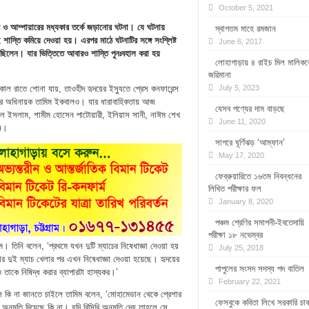
October 5, 2021
র ও আম্পায়ারের মধ্যকার তর্কে জড়ানোর ঘটনা। যে ঘটনায়
স্বাগতম মাহে রমজান
াস্তি কমিয়ে দেওয়া হয়। এরপর মাঠে ঘটনাটির সঙ্গে সংশ্লিষ্ট
June 6, 2017
েছিলেন। যার ভিত্তিতে আবারও শাস্তি পুনঃবহাল করা হয়
লোহাগাড়ায় ৪ রাইচ মিল মালিকক
জরিমানা
াল রাতে শোনা যায়, তাওহীদ হৃদয়ের ইস্যুতে প্রেস কনফারেন্স
July 5, 2023
ানের অধিনায়ক তামিম ইকবালও। যার ধারাবাহিকতায় আজ
যেসব পণ্যের দাম বাড়ছে
রিফুল ইসলাম, শামীম হোসেন পাটোয়ারী, ইলিয়াস সানী, নাঈম শেখ
June 11, 2020
েন।
সাগরে ঘূর্ণিঝড় ‘আম্ফান’
May 17, 2020
ফেব্রুয়ারিতে ১৬তম নিবন্ধনের
লিখিত পরীক্ষার ফল
January 8, 2020
পঞ্চম শ্রেণির সমাপনী-ইবতেদায়ি
পরীক্ষা ১৮ নভেম্বর
ম। তিনি বলেন, ‘প্রথমে যখন দুটি ম্যাচের নিষেধাজ্ঞা দেওয়া হয়
July 25, 2018
দুই ম্যাচ খেলার পর এখন নিষেধাজ্ঞা দেওয়া হয়েছে। হৃদয়ের
পাপুলের সংসদ সদস্য পদ বাতিল
 তাকে নিষিদ্ধ করার ব্যাপারটা হাস্যকর।’
February 22, 2021
 কি না জানতে চাইলে তামিম বলেন, ‘মোহামেডান থেকে প্রেশার
ফেসবুকে কবিতা লিখে সরকারি চাক
লার অনুমতি দিয়েছে কি না। যদি বিসিবি অনুমতি দেয় তাহলে সে