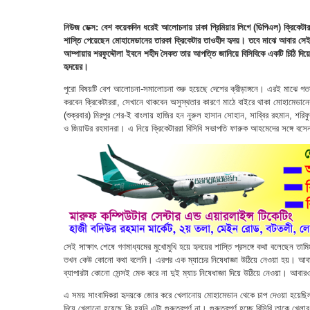
নিউজ ডেক্স: বেশ কয়েকদিন ধরেই আলোচনায় ঢাকা প্রিমিয়ার লিগে (ডিপিএল) ক্রিকেটা
শাস্তি পেয়েছেন মোহামেডানের তারকা ক্রিকেটার তাওহীদ হৃদয়। তবে মাঝে আবার সেই শ
আম্পায়ার শরফুদ্দৌলা ইবনে শহীদ সৈকত তার আপত্তি জানিয়ে বিসিবিকে একটি চিঠি দিয়
হৃদয়ের।
পুরো বিষয়টি বেশ আলোচনা-সমালোচনা শুরু হয়েছে দেশের ক্রীড়াঙ্গনে। এরই মাঝে গতক
করবেন ক্রিকেটাররা, সেখানে থাকবেন অসুস্থতার কারণে মাঠে বাইরে থাকা মোহামেড
(শুক্রবার) মিরপুর শের-ই বাংলায় হাজির হন নুরুল হাসান সোহান, সাব্বির রহমান, শ
ও জিয়াউর রহমানরা। এ নিয়ে ক্রিকেটাররা বিসিবি সভাপতি ফারুক আহমেদের সঙ্গে বস
সেই সাক্ষাৎ শেষে গণমাধ্যমের মুখোমুখি হয়ে হৃদয়ের শাস্তি প্রসঙ্গে কথা বলেছেন তামি
তখন কেউ কোনো কথা বলেনি। এরপর এক ম্যাচের নিষেধাজ্ঞা উঠিয়ে নেওয়া হয়। আবার 
ব্যাপারটা কোনো সেন্সই মেক করে না দুই ম্যাচ নিষেধাজ্ঞা দিয়ে উঠিয়ে নেওয়া। আবারও
এ সময় সাংবাদিকরা হৃদয়কে জোর করে খেলানোয় মোহামেডান থেকে চাপ দেওয়া হয়েছিল
দিয়ে খেলানো হয়েছে কি হয়নি এটা গুরুত্বপূর্ণ না। গুরুত্বপূর্ণ হচ্ছে বিসিবি তাকে খে