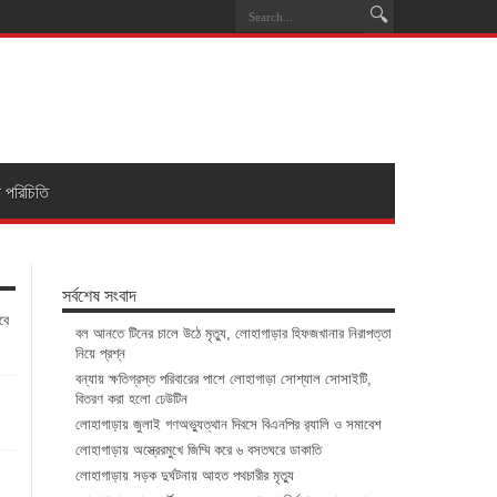
া পরিচিতি
সর্বশেষ সংবাদ
বে
বল আনতে টিনের চালে উঠে মৃত্যু, লোহাগাড়ার হিফজখানার নিরাপত্তা
নিয়ে প্রশ্ন
বন্যায় ক্ষতিগ্রস্ত পরিবারের পাশে লোহাগাড়া সোশ্যাল সোসাইটি,
বিতরণ করা হলো ঢেউটিন
লোহাগাড়ায় জুলাই গণঅভ্যুত্থান দিবসে বিএনপির র‌্যালি ও সমাবেশ
লোহাগাড়ায় অস্ত্রেরমুখে জিম্মি করে ৬ বসতঘরে ডাকাতি
লোহাগাড়ায় সড়ক দুর্ঘটনায় আহত পথচারীর মৃত্যু