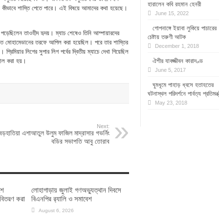
হারালেন কবি রহমান হেনরী
 কীভাবে শাস্তি পেতে পারে। এই বিষয়ে আমাদের কথা হয়েছে।
June 15, 2022
গোপনাঙ্গে ইয়াবা লুকিয়ে পাচারের
ঞায় পড়েছিলেন তাওহীদ হৃদয়। ম্যাচ শেষেও তিনি আম্পায়ারদের
চেষ্টায় তরুণী আটক
ে নিতে মোহামেডানের তরফে আপিল করা হয়েছিল। পরে তার শাস্তির
December 1, 2018
্রিমিয়ার লিগের সুপার লিগ পর্বের দ্বিতীয় ম্যাচে দেখা গিয়েছিল
বহাল করা হয়।
ঐশীর যাবজ্জীবন কারাদণ্ড
June 5, 2017
ঘুমধূমে পাহাড় ধ্বসে হতাহতের
ঘটনাস্থল পরিদর্শনে পার্বত্য প্রতিমন্ত্
May 23, 2018
Next:
বড়হাতিয়া এশাআতুল উলুম ফাজিল মাদ্রাসার গভর্নিং
বডির সভাপতি আবু তোরাব
শে
লোহাগাড়ায় জুলাই গণঅভ্যুত্থান দিবসে
 বিতরণ করা
বিএনপির র‌্যালি ও সমাবেশ
August 6, 2026