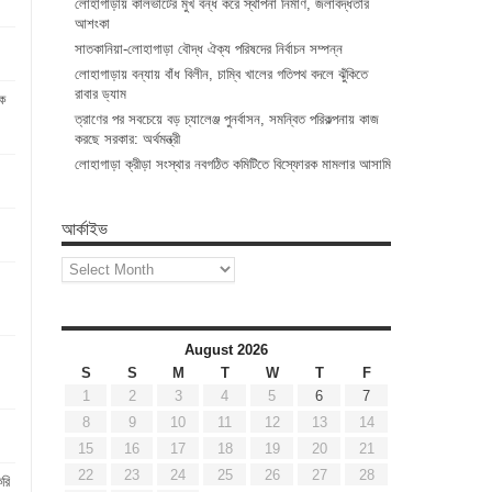
লোহাগাড়ায় কালভার্টের মুখ বন্ধ করে স্থাপনা নির্মাণ, জলাবদ্ধতার
আশংকা
সাতকানিয়া-লোহাগাড়া বৌদ্ধ ঐক্য পরিষদের নির্বাচন সম্পন্ন
লোহাগাড়ায় বন্যায় বাঁধ বিলীন, চাম্বি খালের গতিপথ বদলে ঝুঁকিতে
রাবার ড্যাম
ে
ত্রাণের পর সবচেয়ে বড় চ্যালেঞ্জ পুনর্বাসন, সমন্বিত পরিকল্পনায় কাজ
করছে সরকার: অর্থমন্ত্রী
লোহাগাড়া ক্রীড়া সংস্থার নবগঠিত কমিটিতে বিস্ফোরক মামলার আসামি
আর্কাইভ
আর্কাইভ
August 2026
S
S
M
T
W
T
F
1
2
3
4
5
6
7
8
9
10
11
12
13
14
15
16
17
18
19
20
21
22
23
24
25
26
27
28
রি