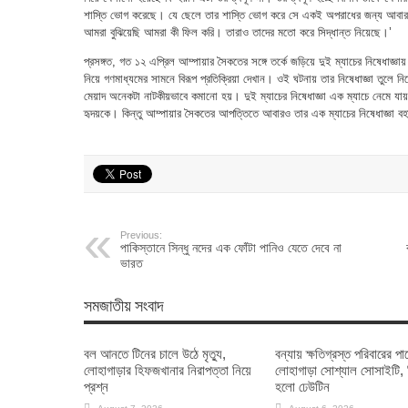
শাস্তি ভোগ করেছে। যে ছেলে তার শাস্তি ভোগ করে সে একই অপরাধের জন্য আবার
আমরা বুঝিয়েছি আমরা কী ফিল করি। তারাও তাদের মতো করে সিদ্ধান্ত নিয়েছে।’
প্রসঙ্গত, গত ১২ এপ্রিল আম্পায়ার সৈকতের সঙ্গে তর্কে জড়িয়ে দুই ম্যাচের নিষেধাজ্
নিয়ে গণমাধ্যমের সামনে বিরূপ প্রতিক্রিয়া দেখান। ওই ঘটনায় তার নিষেধাজ্ঞা তুল
মেয়াদ অনেকটা নাটকীয়ভাবে কমানো হয়। দুই ম্যাচের নিষেধাজ্ঞা এক ম্যাচে নেমে যায়। প
হৃদয়কে। কিন্তু আম্পায়ার সৈকতের আপত্তিতে আবারও তার এক ম্যাচের নিষেধাজ্ঞা 
Previous:
পাকিস্তানে সিন্ধু নদের এক ফোঁটা পানিও যেতে দেবে না
ভারত
সমজাতীয় সংবাদ
বল আনতে টিনের চালে উঠে মৃত্যু,
বন্যায় ক্ষতিগ্রস্ত পরিবারের পা
লোহাগাড়ার হিফজখানার নিরাপত্তা নিয়ে
লোহাগাড়া সোশ্যাল সোসাইটি,
প্রশ্ন
হলো ঢেউটিন