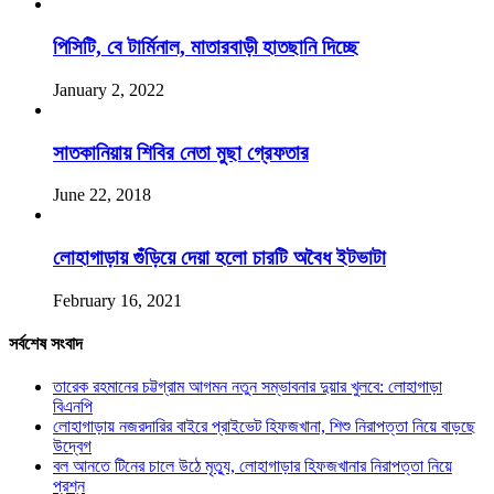
পিসিটি, বে টার্মিনাল, মাতারবাড়ী হাতছানি দিচ্ছে
January 2, 2022
সাতকানিয়ায় শিবির নেতা মুছা গ্রেফতার
June 22, 2018
লোহাগাড়ায় গুঁড়িয়ে দেয়া হলো চারটি অবৈধ ইটভাটা
February 16, 2021
সর্বশেষ সংবাদ
তারেক রহমানের চট্টগ্রাম আগমন নতুন সম্ভাবনার দুয়ার খুলবে: লোহাগাড়া
বিএনপি
লোহাগাড়ায় নজরদারির বাইরে প্রাইভেট হিফজখানা, শিশু নিরাপত্তা নিয়ে বাড়ছে
উদ্বেগ
বল আনতে টিনের চালে উঠে মৃত্যু, লোহাগাড়ার হিফজখানার নিরাপত্তা নিয়ে
প্রশ্ন