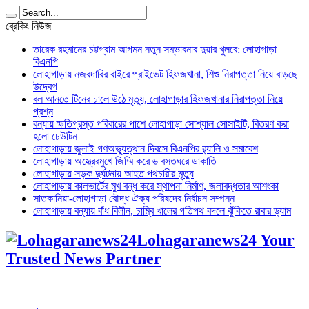
ব্রেকিং নিউজ
তারেক রহমানের চট্টগ্রাম আগমন নতুন সম্ভাবনার দুয়ার খুলবে: লোহাগাড়া
বিএনপি
লোহাগাড়ায় নজরদারির বাইরে প্রাইভেট হিফজখানা, শিশু নিরাপত্তা নিয়ে বাড়ছে
উদ্বেগ
বল আনতে টিনের চালে উঠে মৃত্যু, লোহাগাড়ার হিফজখানার নিরাপত্তা নিয়ে
প্রশ্ন
বন্যায় ক্ষতিগ্রস্ত পরিবারের পাশে লোহাগাড়া সোশ্যাল সোসাইটি, বিতরণ করা
হলো ঢেউটিন
লোহাগাড়ায় জুলাই গণঅভ্যুত্থান দিবসে বিএনপির র‌্যালি ও সমাবেশ
লোহাগাড়ায় অস্ত্রেরমুখে জিম্মি করে ৬ বসতঘরে ডাকাতি
লোহাগাড়ায় সড়ক দুর্ঘটনায় আহত পথচারীর মৃত্যু
লোহাগাড়ায় কালভার্টের মুখ বন্ধ করে স্থাপনা নির্মাণ, জলাবদ্ধতার আশংকা
সাতকানিয়া-লোহাগাড়া বৌদ্ধ ঐক্য পরিষদের নির্বাচন সম্পন্ন
লোহাগাড়ায় বন্যায় বাঁধ বিলীন, চাম্বি খালের গতিপথ বদলে ঝুঁকিতে রাবার ড্যাম
Lohagaranews24 Your
Trusted News Partner