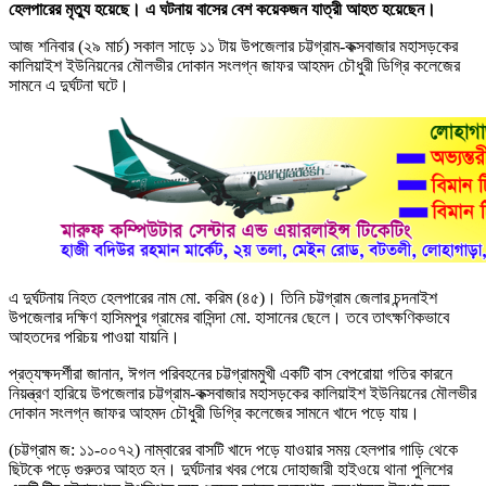
হেলপারের মৃত্যু হয়েছে। এ ঘটনায় বাসের বেশ কয়েকজন যাত্রী আহত হয়েছেন।
আজ শনিবার (২৯ মার্চ) সকাল সাড়ে ১১ টায় উপজেলার চট্টগ্রাম-কক্সবাজার মহাসড়কের
কালিয়াইশ ইউনিয়নের মৌলভীর দোকান সংলগ্ন জাফর আহমদ চৌধুরী ডিগ্রি কলেজের
সামনে এ দুর্ঘটনা ঘটে।
এ দুর্ঘটনায় নিহত হেলপারের নাম মো. করিম (৪৫)। তিনি চট্টগ্রাম জেলার চন্দনাইশ
উপজেলার দক্ষিণ হাসিমপুর গ্রামের বাসিন্দা মো. হাসানের ছেলে। তবে তাৎক্ষণিকভাবে
আহতদের পরিচয় পাওয়া যায়নি।
প্রত্যক্ষদর্শীরা জানান, ঈগল পরিবহনের চট্টগ্রামমুখী একটি বাস বেপরোয়া গতির কারনে
নিয়ন্ত্রণ হারিয়ে উপজেলার চট্টগ্রাম-কক্সবাজার মহাসড়কের কালিয়াইশ ইউনিয়নের মৌলভীর
দোকান সংলগ্ন জাফর আহমদ চৌধুরী ডিগ্রি কলেজের সামনে খাদে পড়ে যায়।
(চট্টগ্রাম জ: ১১-০০৭২) নাম্বারের বাসটি খাদে পড়ে যাওয়ার সময় হেলপার গাড়ি থেকে
ছিটকে পড়ে গুরুতর আহত হন। দুর্ঘটনার খবর পেয়ে দোহাজারী হাইওয়ে থানা পুলিশের