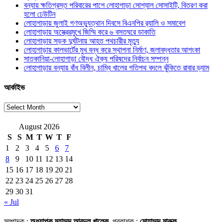
বন্যায় ক্ষতিগ্রস্ত পরিবারের পাশে লোহাগাড়া সোশ্যাল সোসাইটি, বিতরণ করা
হলো ঢেউটিন
লোহাগাড়ায় জুলাই গণঅভ্যুত্থান দিবসে বিএনপির র‌্যালি ও সমাবেশ
লোহাগাড়ায় অস্ত্রেরমুখে জিম্মি করে ৬ বসতঘরে ডাকাতি
লোহাগাড়ায় সড়ক দুর্ঘটনায় আহত পথচারীর মৃত্যু
লোহাগাড়ায় কালভার্টের মুখ বন্ধ করে স্থাপনা নির্মাণ, জলাবদ্ধতার আশংকা
সাতকানিয়া-লোহাগাড়া বৌদ্ধ ঐক্য পরিষদের নির্বাচন সম্পন্ন
লোহাগাড়ায় বন্যায় বাঁধ বিলীন, চাম্বি খালের গতিপথ বদলে ঝুঁকিতে রাবার ড্যাম
আর্কাইভ
আর্কাইভ
August 2026
S
S
M
T
W
T
F
1
2
3
4
5
6
7
8
9
10
11
12
13
14
15
16
17
18
19
20
21
22
23
24
25
26
27
28
29
30
31
« Jul
সম্পাদক :
অধ্যাপক মুহাম্মদ আবদুল খালেক
, প্রকাশক :
মোহাম্মদ মারুফ