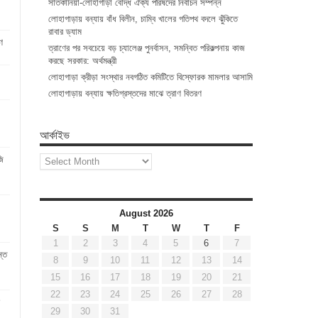
সাতকানিয়া-লোহাগাড়া বৌদ্ধ ঐক্য পরিষদের নির্বাচন সম্পন্ন
লোহাগাড়ায় বন্যায় বাঁধ বিলীন, চাম্বি খালের গতিপথ বদলে ঝুঁকিতে
রাবার ড্যাম
ণ
ত্রাণের পর সবচেয়ে বড় চ্যালেঞ্জ পুনর্বাসন, সমন্বিত পরিকল্পনায় কাজ
করছে সরকার: অর্থমন্ত্রী
লোহাগাড়া ক্রীড়া সংস্থার নবগঠিত কমিটিতে বিস্ফোরক মামলার আসামি
লোহাগাড়ায় বন্যায় ক্ষতিগ্রস্তদের মাঝে ত্রাণ বিতরণ
আর্কাইভ
আর্কাইভ
ি
August 2026
S
S
M
T
W
T
F
1
2
3
4
5
6
7
্তে
8
9
10
11
12
13
14
15
16
17
18
19
20
21
22
23
24
25
26
27
28
29
30
31