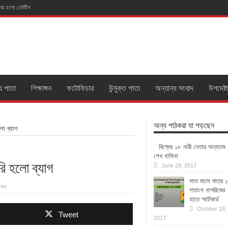
 করা হলো ঢেউটিন
য পাতা
শিক্ষাঙ্গন
ফটোফিচার
উন্মুক্ত পাতা
অন্যান্য সংবাদ
উপদেষ্ট
অন্য পাঠকরা যা পড়ছেন
হলো ব্যাগ
বিশ্বের ১৮ নারী নেতার অন্যতম
শেখ হাসিনা
ুরি হলো ব্যাগ
June 29, 2017
সাত মাসে মাত্র 
ews
শতাংশ নাগরিকের
হাতে স্মার্টকার্ড
October 18,
Tweet
2017