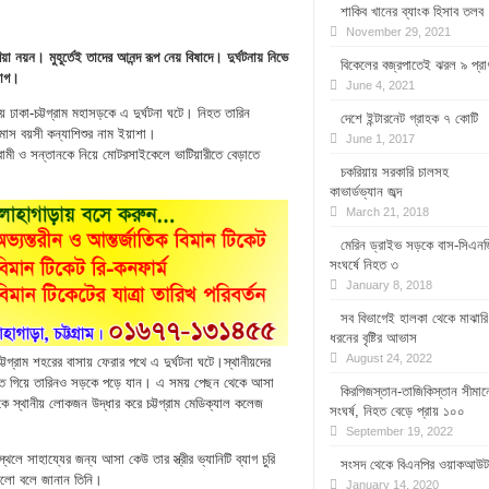
শাকিব খানের ব্যাংক হিসাব তলব
November 29, 2021
য়া নয়ন। মুহূর্তেই তাদের আনন্দ রূপ নেয় বিষাদে। দুর্ঘটনায় নিভে
বিকেলের বজ্রপাতেই ঝরল ৯ প্রা
্যাগ।
June 4, 2021
 ঢাকা-চট্টগ্রাম মহাসড়কে এ দুর্ঘটনা ঘটে। নিহত তারিন
দেশে ইন্টারনেট গ্রাহক ৭ কোটি
 মাস বয়সী কন্যাশিশুর নাম ইয়াশা।
June 1, 2017
্বামী ও সন্তানকে নিয়ে মোটরসাইকেলে ভাটিয়ারীতে বেড়াতে
চকরিয়ায় সরকারি চালসহ
কাভার্ডভ্যান জব্দ
March 21, 2018
মেরিন ড্রাইভ সড়কে বাস-সিএনজ
সংঘর্ষে নিহত ৩
January 8, 2018
সব বিভাগেই হালকা থেকে মাঝারি
ধরনের বৃষ্টির আভাস
August 24, 2022
টগ্রাম শহরের বাসায় ফেরার পথে এ দুর্ঘটনা ঘটে।স্থানীয়দের
ঁচাতে গিয়ে তারিনও সড়কে পড়ে যান। এ সময় পেছন থেকে আসা
কিরগিজস্তান-তাজিকিস্তান সীমান
িকে স্থানীয় লোকজন উদ্ধার করে চট্টগ্রাম মেডিক্যাল কলেজ
সংঘর্ষ, নিহত বেড়ে প্রায় ১০০
September 19, 2022
থলে সাহায্যের জন্য আসা কেউ তার স্ত্রীর ভ্যানিটি ব্যাগ চুরি
সংসদ থেকে বিএনপির ওয়াকআউট
 ছিলো বলে জানান তিনি।
January 14, 2020