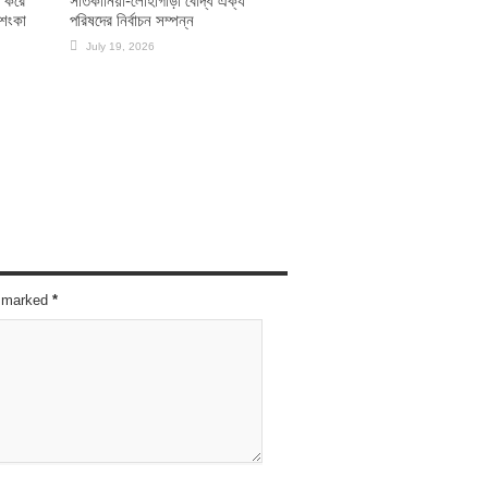
ধ করে
সাতকানিয়া-লোহাগাড়া বৌদ্ধ ঐক্য
আশংকা
পরিষদের নির্বাচন সম্পন্ন
July 19, 2026
re marked
*