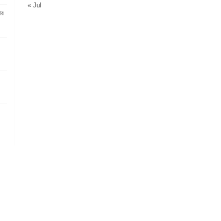
« Jul
ার