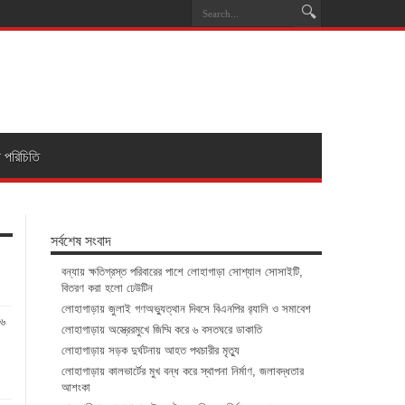
া পরিচিতি
সর্বশেষ সংবাদ
বন্যায় ক্ষতিগ্রস্ত পরিবারের পাশে লোহাগাড়া সোশ্যাল সোসাইটি,
বিতরণ করা হলো ঢেউটিন
লোহাগাড়ায় জুলাই গণঅভ্যুত্থান দিবসে বিএনপির র‌্যালি ও সমাবেশ
১৬
লোহাগাড়ায় অস্ত্রেরমুখে জিম্মি করে ৬ বসতঘরে ডাকাতি
লোহাগাড়ায় সড়ক দুর্ঘটনায় আহত পথচারীর মৃত্যু
লোহাগাড়ায় কালভার্টের মুখ বন্ধ করে স্থাপনা নির্মাণ, জলাবদ্ধতার
আশংকা