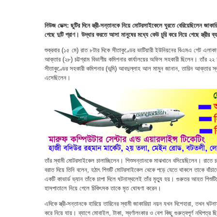
নিউজ ডেক্স: ছুটির দিনে স্ত্রী-সন্তানকে নিয়ে মোটরসাইকেলে ঘুরতে বেরিয়েছিলেন জাকারি
গেছে দুটি প্রাণ। উদ্ধার করতে আসা মানুষের মধ্যে কেউ চুরি করে নিয়ে গেছে স্ত্রীর ব
শুক্রবার (১৫ মে) রাত ৮টার দিকে সীতাকুণ্ডের ভাটিয়ারী ইউনিয়নের বিএমএ গেট এলাকায়
আক্তার (২৮) চট্টগ্রাম বিভাগীয় কমিশনার কার্যালয়ের অফিস সহকারী ছিলেন। তাঁর ২২
সীতাকুণ্ডের সহকারী কমিশনার (ভূমি) আবদুল্লাহ আল মামুন জানান, তারিন আক্তার স
এসেছিলেন।
তাঁর স্বামী মোটরসাইকেল চালাচ্ছিলেন। শিশুসন্তানকে মাঝখানে বসিয়েছিলেন। রাতে চট্
বরাত দিয়ে তিনি বলেন, হঠাৎ শিশুটি মোটরসাইকেল থেকে পড়ে যেতে থাকলে তাকে বা
একটি কাভার্ড ভ্যান তাঁকে চাপা দিলে ঘটনাস্থলেই তাঁর মৃত্যু হয়। গুরুতর আহত শিশুট
হাসপাতালে নিয়ে গেলে চিকিৎসক তাকে মৃত ঘোষণা করেন।
এদিকে স্ত্রী-সন্তানকে হারিয়ে তারিনের স্বামী জাকারিয়া নয়ন যখন দিশেহারা, তখন ঘটনাস্
করে নিয়ে যায়। ব্যাগে মোবাইল, টাকা, স্বর্ণালংকার ও বেশ কিছু গুরুত্বপূর্ণ নথিপত্র