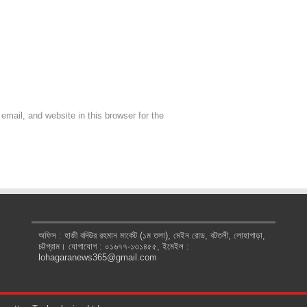
mail, and website in this browser for the
অফিস : হাজী বদিউর রহমান মার্কেট (১ম তলা), মেইন রোড, বটতলী, লোহাগাড়া,
চট্টগ্রাম। যোগাযোগ : ০১৬৭৭-১৩১৪৫৫, ইমেইল :
lohagaranews365@gmail.com