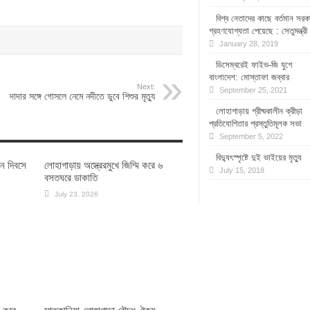
বিশ্ব নেতাদের কাছে বর্তমান সরক
গ্রহণযোগ্যতা পেয়েছে : সেতুমন্ত্রী
January 28, 2019
ডিসেম্বরেই ফাইভ-জি যুগে
বাংলাদেশ: মোস্তাফা জব্বার
Next:
September 25, 2021
দাদার সঙ্গে গোসলে নেমে নদীতে ডুবে শিশুর মৃত্যু
লোহাগাড়ায় গ্রীষ্মকালীন ক্রীড়া
প্রতিযোগিতার প্রস্তুতিমূলক সভা
September 5, 2022
বিদ্যুৎস্পৃষ্টে দুই ভাইয়ের মৃত্যু
ান দিবসে
লোহাগাড়ায় অস্ত্রেরমুখে জিম্মি করে ৬
July 15, 2018
বসতঘরে ডাকাতি
July 23, 2026