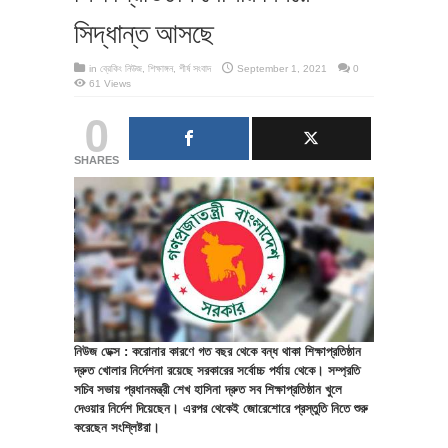
সিদ্ধান্ত আসছে
in
ব্রেকিং নিউজ
,
শিক্ষাঙ্গন
,
শীর্ষ সংবাদ
September 1, 2021
0
61 Views
0
SHARES
নিউজ ডেক্স : করোনার কারণে গত বছর থেকে বন্ধ থাকা শিক্ষাপ্রতিষ্ঠান
দ্রুত খোলার নির্দেশনা রয়েছে সরকারের সর্বোচ্চ পর্যায় থেকে। সম্প্রতি
সচিব সভায় প্রধানমন্ত্রী শেখ হাসিনা দ্রুত সব শিক্ষাপ্রতিষ্ঠান খুলে
দেওয়ার নির্দেশ দিয়েছেন। এরপর থেকেই জোরেশোরে প্রস্তুতি নিতে শুরু
করেছেন সংশ্লিষ্টরা।