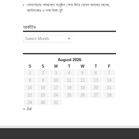
লোহাগাড়ায় পানছল্লা অনুষ্ঠান শেষে ফিরে দেখেন বসতঘর তছনছ,
স্বর্ণালংকার ও নগদ টাকা লুট
আর্কাইভ
আর্কাইভ
August 2026
S
S
M
T
W
T
F
1
2
3
4
5
6
7
8
9
10
11
12
13
14
15
16
17
18
19
20
21
22
23
24
25
26
27
28
29
30
31
« Jul