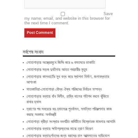
Save
my name, email, and website in this browser for
the next time I comment.
সর্বশেষ সংবাদ
লোহাগাড়ায় অস্ত্রেরমুখে জিম্মি করে ৬ বসতঘরে ডাকাতি
লোহাগাড়ায় সড়ক দুর্ঘটনায় আহত পথচারীর মৃত্যু
লোহাগাড়ায় কালভার্টের মুখ বন্ধ করে স্থাপনা নির্মাণ, জলাবদ্ধতার
আশংকা
সাতকানিয়া-লোহাগাড়া বৌদ্ধ ঐক্য পরিষদের নির্বাচন সম্পন্ন
লোহাগাড়ায় বন্যায় বাঁধ বিলীন, চাম্বি খালের গতিপথ বদলে ঝুঁকিতে
রাবার ড্যাম
ত্রাণের পর সবচেয়ে বড় চ্যালেঞ্জ পুনর্বাসন, সমন্বিত পরিকল্পনায় কাজ
করছে সরকার: অর্থমন্ত্রী
লোহাগাড়া ক্রীড়া সংস্থার নবগঠিত কমিটিতে বিস্ফোরক মামলার আসামি
লোহাগাড়ায় বন্যায় ক্ষতিগ্রস্তদের মাঝে ত্রাণ বিতরণ
লোহাগাড়ায় বন্যাদুর্গতদের জন্য বরাদ্দের চাল আত্মসাতের অভিযোগ