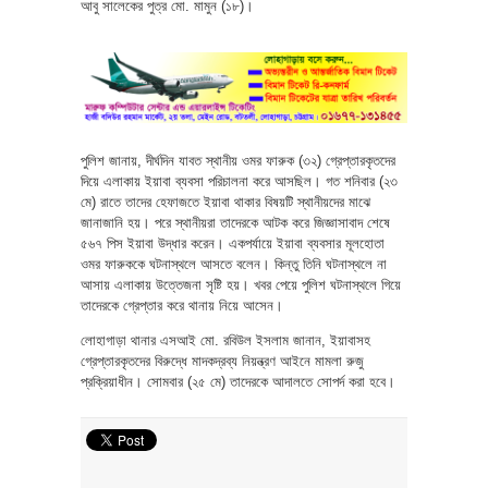
আবু সালেকের পুত্র মো. মামুন (১৮)।
পুলিশ জানায়, দীর্ঘদিন যাবত স্থানীয় ওমর ফারুক (৩২) গ্রেপ্তারকৃতদের
দিয়ে এলাকায় ইয়াবা ব্যবসা পরিচালনা করে আসছিল। গত শনিবার (২৩
মে) রাতে তাদের হেফাজতে ইয়াবা থাকার বিষয়টি স্থানীয়দের মাঝে
জানাজানি হয়। পরে স্থানীয়রা তাদেরকে আটক করে জিজ্ঞাসাবাদ শেষে
৫৬৭ পিস ইয়াবা উদ্ধার করেন। একপর্যায়ে ইয়াবা ব্যবসার মূলহোতা
ওমর ফারুককে ঘটনাস্থলে আসতে বলেন। কিন্তু তিনি ঘটনাস্থলে না
আসায় এলাকায় উত্তেজনা সৃষ্টি হয়। খবর পেয়ে পুলিশ ঘটনাস্থলে গিয়ে
তাদেরকে গ্রেপ্তার করে থানায় নিয়ে আসেন।
লোহাগাড়া থানার এসআই মো. রবিউল ইসলাম জানান, ইয়াবাসহ
গ্রেপ্তারকৃতদের বিরুদ্ধে মাদকদ্রব্য নিয়ন্ত্রণ আইনে মামলা রুজু
প্রক্রিয়াধীন। সোমবার (২৫ মে) তাদেরকে আদালতে সোপর্দ করা হবে।