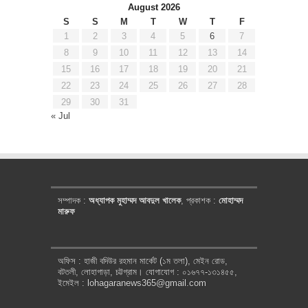
August 2026
S
S
M
T
W
T
F
1
2
3
4
5
6
7
8
9
10
11
12
13
14
15
16
17
18
19
20
21
22
23
24
25
26
27
28
29
30
31
« Jul
সম্পাদক :
অধ্যাপক মুহাম্মদ আবদুল খালেক
, প্রকাশক :
মোহাম্মদ
মারুফ
অফিস : হাজী বদিউর রহমান মার্কেট (১ম তলা), মেইন রোড,
বটতলী, লোহাগাড়া, চট্টগ্রাম। যোগাযোগ : ০১৬৭৭-১৩১৪৫৫,
ইমেইল : lohagaranews365@gmail.com