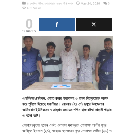
in
ব্রেকিং নিউজ
,
লোহাগাড়ার সংবাদ
,
শীর্ষ সংবাদ
May 24, 2026
0
402 Views
0
SHARES
এলনিউজ২৪ডটকম: লোহাগাড়ায় ইয়াবাসহ ৩ মাদক বিক্রেতাকে আটক
করে পুলিশে দিয়েছে স্থানীয়রা। রোববার (২৪ মে) দুপুরে উপজেলার
আমিরাবাদ ইউনিয়নের ৭ নাম্বার ওয়াডের পশ্চিম হাজারবিঘা সাহাবী পাড়ায়
এ ঘটনা ঘটে।
গ্রেপ্তারকৃতরা হলেন একই এলাকার যথাক্রমে মোহাম্মদ আলীর পুত্র
আরিফুল ইসলাম (২৬), আহমদ হোসেনের পুত্র মোহাম্মদ তাসিন (২০) ও