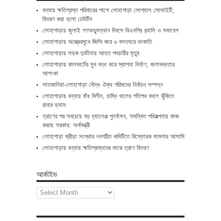
বন্যায় ক্ষতিগ্রস্ত পরিবারের পাশে লোহাগাড়া সোশ্যাল সোসাইটি,
বিতরণ করা হলো ঢেউটিন
লোহাগাড়ায় জুলাই গণঅভ্যুত্থান দিবসে বিএনপির র‌্যালি ও সমাবেশ
লোহাগাড়ায় অস্ত্রেরমুখে জিম্মি করে ৬ বসতঘরে ডাকাতি
লোহাগাড়ায় সড়ক দুর্ঘটনায় আহত পথচারীর মৃত্যু
লোহাগাড়ায় কালভার্টের মুখ বন্ধ করে স্থাপনা নির্মাণ, জলাবদ্ধতার
আশংকা
সাতকানিয়া-লোহাগাড়া বৌদ্ধ ঐক্য পরিষদের নির্বাচন সম্পন্ন
লোহাগাড়ায় বন্যায় বাঁধ বিলীন, চাম্বি খালের গতিপথ বদলে ঝুঁকিতে
রাবার ড্যাম
ত্রাণের পর সবচেয়ে বড় চ্যালেঞ্জ পুনর্বাসন, সমন্বিত পরিকল্পনায় কাজ
করছে সরকার: অর্থমন্ত্রী
লোহাগাড়া ক্রীড়া সংস্থার নবগঠিত কমিটিতে বিস্ফোরক মামলার আসামি
লোহাগাড়ায় বন্যায় ক্ষতিগ্রস্তদের মাঝে ত্রাণ বিতরণ
আর্কাইভ
আর্কাইভ