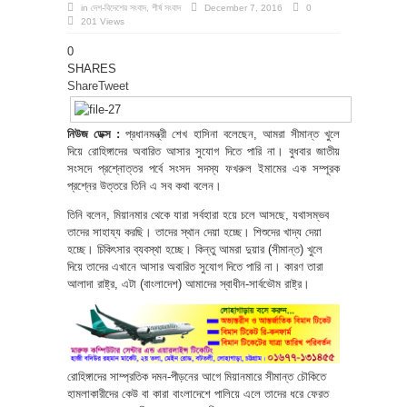
in
দেশ-বিদেশের সংবাদ
,
শীর্ষ সংবাদ
December 7, 2016
0
201 Views
0
SHARES
Share
Tweet
নিউজ ডেক্স :
প্রধানমন্ত্রী শেখ হাসিনা বলেছেন, আমরা সীমান্ত খুলে
দিয়ে রোহিঙ্গাদের অবারিত আসার সুযোগ দিতে পারি না। বুধবার জাতীয়
সংসদে প্রশ্নোত্তর পর্বে সংসদ সদস্য ফখরুল ইমামের এক সম্পূরক
প্রশ্নের উত্তরে তিনি এ সব কথা বলেন।
তিনি বলেন, মিয়ানমার থেকে যারা সর্বহারা হয়ে চলে আসছে, যথাসম্ভব
তাদের সাহায্য করছি। তাদের স্থান দেয়া হচ্ছে। শিশুদের খাদ্য দেয়া
হচ্ছে। চিকিৎসার ব্যবস্থা হচ্ছে। কিন্তু আমরা দুয়ার (সীমান্ত) খুলে
দিয়ে তাদের এখানে আসার অবারিত সুযোগ দিতে পারি না। কারণ তারা
আলাদা রাষ্ট্র, এটা (বাংলাদেশ) আমাদের স্বাধীন-সার্বভৌম রাষ্ট্র।
রোহিঙ্গাদের সাম্প্রতিক দমন-পীড়নের আগে মিয়ানমারে সীমান্ত চৌকিতে
হামলাকারীদের কেউ বা কারা বাংলাদেশে পালিয়ে এলে তাদের ধরে ফেরত