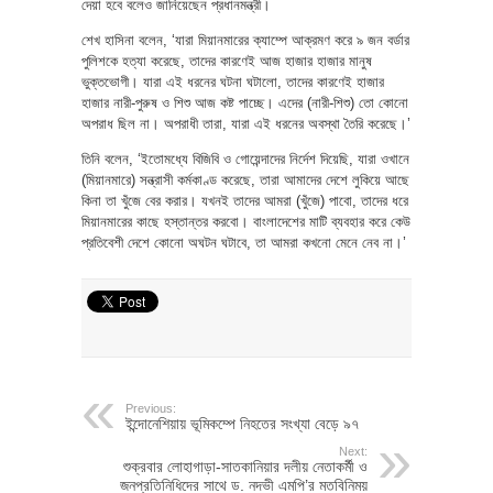
দেয়া হবে বলেও জানিয়েছেন প্রধানমন্ত্রী।
শেখ হাসিনা বলেন, ‘যারা মিয়ানমারের ক্যাম্পে আক্রমণ করে ৯ জন বর্ডার
পুলিশকে হত্যা করেছে, তাদের কারণেই আজ হাজার হাজার মানুষ
ভুক্তভোগী। যারা এই ধরনের ঘটনা ঘটালো, তাদের কারণেই হাজার
হাজার নারী-পুরুষ ও শিশু আজ কষ্ট পাচ্ছে। এদের (নারী-শিশু) তো কোনো
অপরাধ ছিল না। অপরাধী তারা, যারা এই ধরনের অবস্থা তৈরি করেছে।’
তিনি বলেন, ‘ইতোমধ্যে বিজিবি ও গোয়েন্দাদের নির্দেশ দিয়েছি, যারা ওখানে
(মিয়ানমারে) সন্ত্রাসী কর্মকাণ্ড করেছে, তারা আমাদের দেশে লুকিয়ে আছে
কিনা তা খুঁজে বের করার। যখনই তাদের আমরা (খুঁজে) পাবো, তাদের ধরে
মিয়ানমারের কাছে হস্তান্তর করবো। বাংলাদেশের মাটি ব্যবহার করে কেউ
প্রতিবেশী দেশে কোনো অঘটন ঘটাবে, তা আমরা কখনো মেনে নেব না।’
Previous:
ইন্দোনেশিয়ায় ভূমিকম্পে নিহতের সংখ্যা বেড়ে ৯৭
Next:
শুক্রবার লোহাগাড়া-সাতকানিয়ার দলীয় নেতাকর্মী ও
জনপ্রতিনিধিদের সাথে ড. নদভী এমপি’র মতবিনিময়