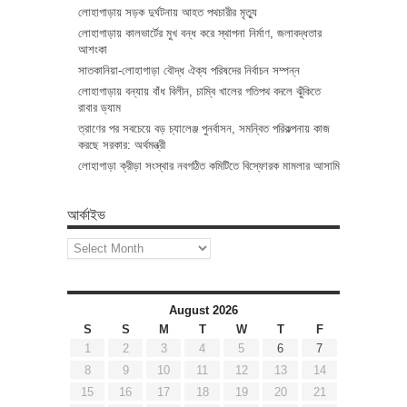
লোহাগাড়ায় সড়ক দুর্ঘটনায় আহত পথচারীর মৃত্যু
লোহাগাড়ায় কালভার্টের মুখ বন্ধ করে স্থাপনা নির্মাণ, জলাবদ্ধতার
আশংকা
সাতকানিয়া-লোহাগাড়া বৌদ্ধ ঐক্য পরিষদের নির্বাচন সম্পন্ন
লোহাগাড়ায় বন্যায় বাঁধ বিলীন, চাম্বি খালের গতিপথ বদলে ঝুঁকিতে
রাবার ড্যাম
ত্রাণের পর সবচেয়ে বড় চ্যালেঞ্জ পুনর্বাসন, সমন্বিত পরিকল্পনায় কাজ
করছে সরকার: অর্থমন্ত্রী
লোহাগাড়া ক্রীড়া সংস্থার নবগঠিত কমিটিতে বিস্ফোরক মামলার আসামি
আর্কাইভ
আর্কাইভ
August 2026
S
S
M
T
W
T
F
1
2
3
4
5
6
7
8
9
10
11
12
13
14
15
16
17
18
19
20
21