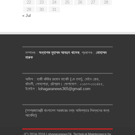
22
23
24
25
26
27
28
29
30
31
« Jul
সম্পাদক :
অধ্যাপক মুহাম্মদ আবদুল খালেক
, প্রকাশক :
মোহাম্মদ
মারুফ
অফিস : হাজী বদিউর রহমান মার্কেট (১ম তলা), মেইন রোড,
বটতলী, লোহাগাড়া, চট্টগ্রাম। যোগাযোগ : ০১৬৭৭-১৩১৪৫৫,
ইমেইল : lohagaranews365@gmail.com
(গণপ্রজাতন্ত্রী বাংলাদেশ সরকারের তথ্য অধিদপ্তরে নিবন্ধনের জন্য
আবেদিত)
(C) 2014-2016 Lohagaranews24. Technical Maintenance by