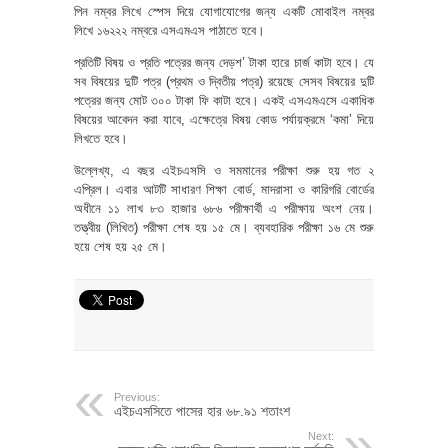
পিন নম্বর লিখে স্পেস দিয়ে যোগাযোগের জন্য একটি মোবাইল নম্বর
লিখে ১৬২২২ নম্বরে এসএমএস পাঠাতে হবে।
প্রতিটি বিষয় ও প্রতি পত্রের জন্য দেড়শ’ টাকা হারে চার্জ কাটা হবে। যে
সব বিষয়ের দুটি পত্র (প্রথম ও দ্বিতীয় পত্র) রয়েছে সেসব বিষয়ের দুটি
পত্রের জন্য মোট ৩০০ টাকা ফি কাটা হবে। একই এসএমএসে একাধিক
বিষয়ের আবেদন করা যাবে, এক্ষেত্রে বিষয় কোড পর্যায়ক্রমে ‘কমা’ দিয়ে
লিখতে হবে।
উল্লেখ্য, এ বছর এইচএসসি ও সমমানের পরীক্ষা শুরু হয় গত ২
এপ্রিল। এবার আটটি সাধারণ শিক্ষা বোর্ড, মাদরাসা ও কারিগরি বোর্ডের
অধীনে ১১ লাখ ৮৩ হাজার ৬৮৬ পরীক্ষার্থী এ পরীক্ষায় অংশ নেয়।
তত্ত্বীয় (লিখিত) পরীক্ষা শেষ হয় ১৫ মে। ব্যবহারিক পরীক্ষা ১৬ মে শুরু
হয়ে শেষ হয় ২৫ মে।
Previous:
এইচএসসিতে পাসের হার ৬৮.৯১ শতাংশ
Next: