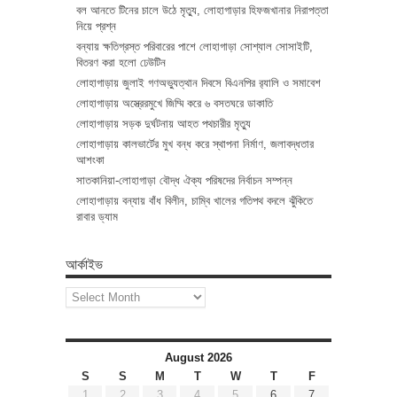
বল আনতে টিনের চালে উঠে মৃত্যু, লোহাগাড়ার হিফজখানার নিরাপত্তা
নিয়ে প্রশ্ন
বন্যায় ক্ষতিগ্রস্ত পরিবারের পাশে লোহাগাড়া সোশ্যাল সোসাইটি,
বিতরণ করা হলো ঢেউটিন
লোহাগাড়ায় জুলাই গণঅভ্যুত্থান দিবসে বিএনপির র‌্যালি ও সমাবেশ
লোহাগাড়ায় অস্ত্রেরমুখে জিম্মি করে ৬ বসতঘরে ডাকাতি
লোহাগাড়ায় সড়ক দুর্ঘটনায় আহত পথচারীর মৃত্যু
লোহাগাড়ায় কালভার্টের মুখ বন্ধ করে স্থাপনা নির্মাণ, জলাবদ্ধতার
আশংকা
সাতকানিয়া-লোহাগাড়া বৌদ্ধ ঐক্য পরিষদের নির্বাচন সম্পন্ন
লোহাগাড়ায় বন্যায় বাঁধ বিলীন, চাম্বি খালের গতিপথ বদলে ঝুঁকিতে
রাবার ড্যাম
আর্কাইভ
আর্কাইভ
August 2026
S
S
M
T
W
T
F
1
2
3
4
5
6
7