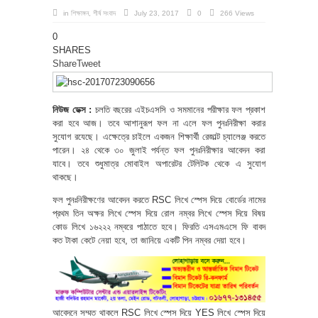
in
শিক্ষাঙ্গন
,
শীর্ষ সংবাদ
July 23, 2017
0
266 Views
0
SHARES
Share
Tweet
নিউজ ডেক্স :
চলতি বছরের এইচএসসি ও সমমানের পরীক্ষার ফল প্রকাশ
করা হবে আজ। তবে আশানুরূপ ফল না এলে ফল পুনঃনিরীক্ষা করার
সুযোগ রযেছে। এক্ষেত্রে চাইলে একজন শিক্ষার্থী রেজাল্ট চ্যালেঞ্জ করতে
পারেন। ২৪ থেকে ৩০ জুলাই পর্যন্ত ফল পুনঃনিরীক্ষার আবেদন করা
যাবে। তবে শুধুমাত্র মোবাইল অপারেটর টেলিটক থেকে এ সুযোগ
থাকছে।
ফল পুনঃনিরীক্ষণের আবেদন করতে RSC লিখে স্পেস দিয়ে বোর্ডের নামের
প্রথম তিন অক্ষর লিখে স্পেস দিয়ে রোল নম্বর লিখে স্পেস দিয়ে বিষয়
কোড লিখে ১৬২২২ নম্বরে পাঠাতে হবে। ফিরতি এসএমএসে ফি বাবদ
কত টাকা কেটে নেয়া হবে, তা জানিয়ে একটি পিন নম্বর দেয়া হবে।
আবেদনে সম্মত থাকলে RSC লিখে স্পেস দিয়ে YES লিখে স্পেস দিয়ে