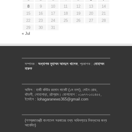
8
9
10
11
12
13
14
15
16
17
18
19
20
21
22
23
24
25
26
27
28
29
30
31
« Jul
সম্পাদক :
অধ্যাপক মুহাম্মদ আবদুল খালেক
, প্রকাশক :
মোহাম্মদ
মারুফ
অফিস : হাজী বদিউর রহমান মার্কেট (১ম তলা), মেইন রোড,
বটতলী, লোহাগাড়া, চট্টগ্রাম। যোগাযোগ : ০১৬৭৭-১৩১৪৫৫,
ইমেইল : lohagaranews365@gmail.com
(গণপ্রজাতন্ত্রী বাংলাদেশ সরকারের তথ্য অধিদপ্তরে নিবন্ধনের জন্য
আবেদিত)