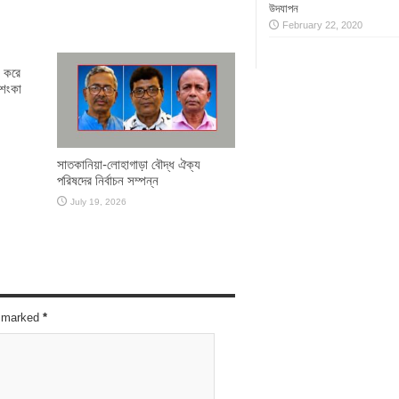
উদযাপন
February 22, 2020
ধ করে
আশংকা
সাতকানিয়া-লোহাগাড়া বৌদ্ধ ঐক্য
পরিষদের নির্বাচন সম্পন্ন
July 19, 2026
re marked
*