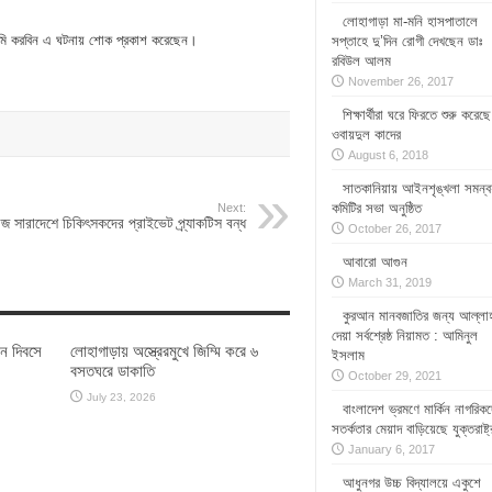
লোহাগাড়া মা-মনি হাসপাতালে
 জেরেমি করবিন এ ঘটনায় শোক প্রকাশ করেছেন।
সপ্তাহে দু’দিন রোগী দেখছেন ডাঃ
রবিউল আলম
November 26, 2017
শিক্ষার্থীরা ঘরে ফিরতে শুরু করেছে
ওবায়দুল কাদের
August 6, 2018
সাতকানিয়ায় আইনশৃঙ্খলা সমন্ব
কমিটির সভা অনুষ্ঠিত
Next:
 সারাদেশে চিকিৎসকদের প্রাইভেট প্র্যাকটিস বন্ধ
October 26, 2017
আবারো আগুন
March 31, 2019
কুরআন মানবজাতির জন্য আল্লা
দেয়া সর্বশ্রেষ্ঠ নিয়ামত : আমিনুল
ান দিবসে
লোহাগাড়ায় অস্ত্রেরমুখে জিম্মি করে ৬
ইসলাম
বসতঘরে ডাকাতি
October 29, 2021
July 23, 2026
বাংলাদেশ ভ্রমণে মার্কিন নাগরিক
সতর্কতার মেয়াদ বাড়িয়েছে যুক্তরাষ্ট্
January 6, 2017
আধুনগর উচ্চ বিদ্যালয়ে একুশে