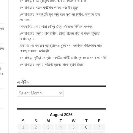
লোহাগাড়ায় অস্ত্রেরমুখে জিম্মি করে ৬ বসতঘরে ডাকাতি
লোহাগাড়ায় সড়ক দুর্ঘটনায় আহত পথচারীর মৃত্যু
লোহাগাড়ায় কালভার্টের মুখ বন্ধ করে স্থাপনা নির্মাণ, জলাবদ্ধতার
আশংকা
সাতকানিয়া-লোহাগাড়া বৌদ্ধ ঐক্য পরিষদের নির্বাচন সম্পন্ন
কের
লোহাগাড়ায় বন্যায় বাঁধ বিলীন, চাম্বি খালের গতিপথ বদলে ঝুঁকিতে
রাবার ড্যাম
ত্রাণের পর সবচেয়ে বড় চ্যালেঞ্জ পুনর্বাসন, সমন্বিত পরিকল্পনায় কাজ
্দির
করছে সরকার: অর্থমন্ত্রী
লোহাগাড়া ক্রীড়া সংস্থার নবগঠিত কমিটিতে বিস্ফোরক মামলার আসামি
লোহাগাড়ায় বন্যায় ক্ষতিগ্রস্তদের মাঝে ত্রাণ বিতরণ
র
ের
আর্কাইভ
আর্কাইভ
August 2026
S
S
M
T
W
T
F
1
2
3
4
5
6
7