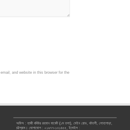
mail, and website in this browser for the
অফিস : হাজী বদিউর রহমান মার্কেট (১ম তলা), মেইন রোড, বটতলী, লোহাগাড়া,
চট্টগ্রাম। যোগাযোগ : ০১৬৭৭-১৩১৪৫৫, ইমেইল :