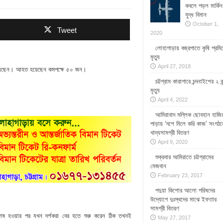
কবলে পড়ল মার্কিন
যুদ্ধ বিমান
October 1,
Tweet
2020
লোহাগাড়ায় বজ্রপাতে কৃষি শ্রমি
মৃত্যু
April 27, 2018
হত হয়েছেন। আহত হয়েছেন কমপক্ষে ৫০ জন।
চট্টগ্রাম কারাগারে চন্দনাইশের ২ বন
মৃত্যু
April 4, 2022
আমিরাবাদ মল্লিক ছোবহান হাজি
পাড়ায় ‘দশে মিলে করি কাজ’ সংগঠন
খাদ্যসামগ্রী বিতরণ
April 9, 2020
শুক্রবার আমিরাতে চট্টগ্রামের
মেজবান
February 23, 2017
পদুয়া কিশোর আলো পরিষদের
উদ্যোগে দুঃস্থদের মাঝে ইফতার
সামগ্রী বিতরণ
র্ট শেষ হওয়ার পর যখন দর্শকরা বের হতে শুরু করেন ঠিক তখনই
May 27, 2017