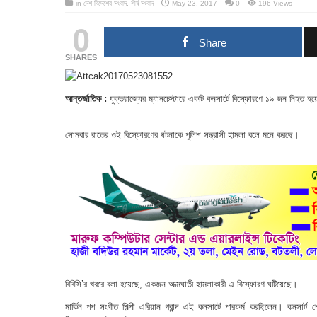
in
দেশ-বিদেশের সংবাদ
,
শীর্ষ সংবাদ
May 23, 2017
0
196 Views
0
Share
SHARES
আন্তর্জাতিক :
যুক্তরাজ্যের ম্যানচেস্টারে একটি কনসার্টে বিস্ফোরণে ১৯ জন নি
সোমবার রাতের ওই বিস্ফোরণের ঘটনাকে পুলিশ সন্ত্রাসী হামলা বলে মনে করছে।
বিবিসি’র খবরে বলা হয়েছে, একজন আত্মঘাতী হামলাকারী এ বিস্ফোরণ ঘটিয়েছে।
মার্কিন পপ সংগীত শিল্পী এরিয়ান গ্রান্দ এই কনসার্টে পারফর্ম করছিলেন। কনসা