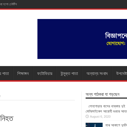
 করা হলো ঢেউটিন
য পাতা
শিক্ষাঙ্গন
ফটোফিচার
উন্মুক্ত পাতা
অন্যান্য সংবাদ
উপদেষ্ট
অন্য পাঠকরা যা পড়ছেন
ত
লোহাগাড়ায় বাসের ধাক্কায় দুই
মোটরসাইকেল আরোহী গুরতর আহ
 নিহত
August 6, 2020
মাঝ আকাশে দুর্ঘট