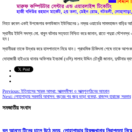
নিহত রুবেল একই উপজেলার কলাউজান ইউনিয়নের ১ নম্বর ওয়ার্ডের সামমহাজন বাড়ির আ
স্থানীয় ইউপি সদস্য মো. বাবুল ঘটনার সত্যতা নিশ্চিত করে জানান, রাতে পদুয়া স্টেশনস্থ
হন।
স্থানীয়রা তাকে উদ্ধার করে হাসপাতালে নিয়ে যান। প্রাথমিক চিকিৎসা শেষে তাকে আশংক
দোহাজারী হাইওয়ে থানার অফিসার ইনচার্জ (ওসি) সালাহ উদ্দিন চৌধুরী জানান, দুর্ঘটনার 
Previous:
ইতিহাসের স্মারক আশুরা: আত্মসমীক্ষা ও আত্মপুনর্গঠনের আহবান
Next:
লোহাগাড়ায় সরকারি আবাসন: বছরের পর বছর ভাড়া বকেয়া, রাজস্ব হারাচ্ছে সরকার
সমজাতীয় সংবাদ
বল আনতে টিনের চালে উঠে মৃত্যু, লোহাগাড়ার হিফজখানার নিরাপত্তা নিয়ে 