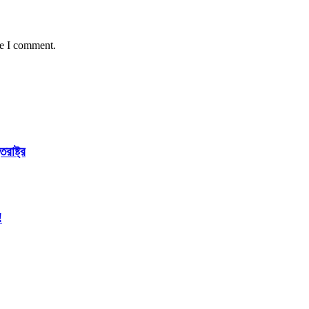
me I comment.
রাষ্ট্র
!