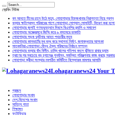
ব্রেকিং নিউজ
বল আনতে টিনের চালে উঠে মৃত্যু, লোহাগাড়ার হিফজখানার নিরাপত্তা নিয়ে প্রশ্ন
বন্যায় ক্ষতিগ্রস্ত পরিবারের পাশে লোহাগাড়া সোশ্যাল সোসাইটি, বিতরণ করা হল
লোহাগাড়ায় জুলাই গণঅভ্যুত্থান দিবসে বিএনপির র‌্যালি ও সমাবেশ
লোহাগাড়ায় অস্ত্রেরমুখে জিম্মি করে ৬ বসতঘরে ডাকাতি
লোহাগাড়ায় সড়ক দুর্ঘটনায় আহত পথচারীর মৃত্যু
লোহাগাড়ায় কালভার্টের মুখ বন্ধ করে স্থাপনা নির্মাণ, জলাবদ্ধতার আশংকা
সাতকানিয়া-লোহাগাড়া বৌদ্ধ ঐক্য পরিষদের নির্বাচন সম্পন্ন
লোহাগাড়ায় বন্যায় বাঁধ বিলীন, চাম্বি খালের গতিপথ বদলে ঝুঁকিতে রাবার ড্যাম
ত্রাণের পর সবচেয়ে বড় চ্যালেঞ্জ পুনর্বাসন, সমন্বিত পরিকল্পনায় কাজ করছে সরকার: অ
লোহাগাড়া ক্রীড়া সংস্থার নবগঠিত কমিটিতে বিস্ফোরক মামলার আসামি
Lohagaranews24 Your T
প্রচ্ছদ
লোহাগাড়ার সংবাদ
দেশ-বিদেশের সংবাদ
সাহিত্য পাতা
শিক্ষাঙ্গন
ফটোফিচার