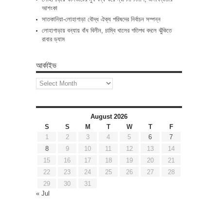
আশংকা
সাতকানিয়া-লোহাগাড়া বৌদ্ধ ঐক্য পরিষদের নির্বাচন সম্পন্ন
লোহাগাড়ায় বন্যায় বাঁধ বিলীন, চাম্বি খালের গতিপথ বদলে ঝুঁকিতে
রাবার ড্যাম
আর্কাইভ
আর্কাইভ
August 2026
S
S
M
T
W
T
F
1
2
3
4
5
6
7
8
9
10
11
12
13
14
15
16
17
18
19
20
21
22
23
24
25
26
27
28
29
30
31
« Jul