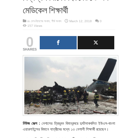
মেডিকেল শিক্ষার্থী
in
দেশ-বিদেশের সংবাদ
,
শীর্ষ সংবাদ
March 12, 2018
0
157 Views
0
SHARES
নিউজ ডেক্স :
নেপালের ত্রিভুবন বিমানবন্দরে দুর্ঘটনাকবলিত ইউএস-বাংলা
এয়ারলাইন্সের বিমানে যাত্রীদের মধ্যে ১৩ নেপালী শিক্ষার্থী রয়েছেন।