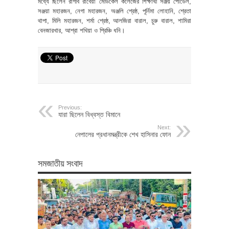
মধ্যে ছিলেন রাগীব রাবেয়া মেডিকেল কলেজের শিক্ষার্থী সঞ্জয় পৌডেল,
সঞ্জয়া মহারজন, নেগা মহারজন, অঞ্জলি শ্রেষ্ঠ, পূর্নিমা লোহানি, শ্রেতা
থাপা, মিলি মহারজন, শর্মা শ্রেষ্ঠ, আলজিরা বারাল, চুরু বারাল, শামিরা
বেনজারখার, আশ্রা শখিয়া ও প্রিঞ্চি ধনি।
Previous:
যারা ছিলেন বিধ্বস্ত বিমানে
Next:
নেপালের প্রধানমন্ত্রীকে শেখ হাসিনার ফোন
সমজাতীয় সংবাদ