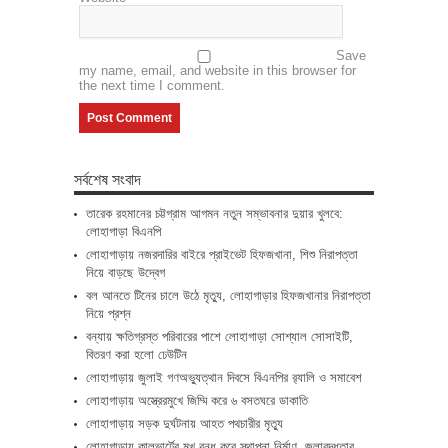
Save
my name, email, and website in this browser for
the next time I comment.
সর্বশেষ সংবাদ
তারেক রহমানের চট্টগ্রাম আগমন নতুন সম্ভাবনার দুয়ার খুলবে:
লোহাগাড়া বিএনপি
লোহাগাড়ায় নজরদারির বাইরে প্রাইভেট হিফজখানা, শিশু নিরাপত্তা
নিয়ে বাড়ছে উদ্বেগ
বল আনতে টিনের চালে উঠে মৃত্যু, লোহাগাড়ার হিফজখানার নিরাপত্তা
নিয়ে প্রশ্ন
বন্যায় ক্ষতিগ্রস্ত পরিবারের পাশে লোহাগাড়া সোশ্যাল সোসাইটি,
বিতরণ করা হলো ঢেউটিন
লোহাগাড়ায় জুলাই গণঅভ্যুত্থান দিবসে বিএনপির র‌্যালি ও সমাবেশ
লোহাগাড়ায় অস্ত্রেরমুখে জিম্মি করে ৬ বসতঘরে ডাকাতি
লোহাগাড়ায় সড়ক দুর্ঘটনায় আহত পথচারীর মৃত্যু
লোহাগাড়ায় কালভার্টের মুখ বন্ধ করে স্থাপনা নির্মাণ, জলাবদ্ধতার