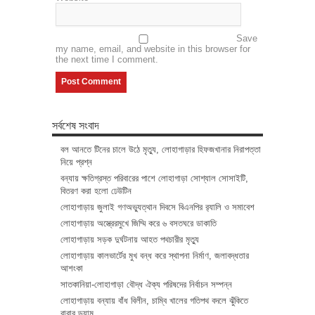
Save
my name, email, and website in this browser for
the next time I comment.
সর্বশেষ সংবাদ
বল আনতে টিনের চালে উঠে মৃত্যু, লোহাগাড়ার হিফজখানার নিরাপত্তা
নিয়ে প্রশ্ন
বন্যায় ক্ষতিগ্রস্ত পরিবারের পাশে লোহাগাড়া সোশ্যাল সোসাইটি,
বিতরণ করা হলো ঢেউটিন
লোহাগাড়ায় জুলাই গণঅভ্যুত্থান দিবসে বিএনপির র‌্যালি ও সমাবেশ
লোহাগাড়ায় অস্ত্রেরমুখে জিম্মি করে ৬ বসতঘরে ডাকাতি
লোহাগাড়ায় সড়ক দুর্ঘটনায় আহত পথচারীর মৃত্যু
লোহাগাড়ায় কালভার্টের মুখ বন্ধ করে স্থাপনা নির্মাণ, জলাবদ্ধতার
আশংকা
সাতকানিয়া-লোহাগাড়া বৌদ্ধ ঐক্য পরিষদের নির্বাচন সম্পন্ন
লোহাগাড়ায় বন্যায় বাঁধ বিলীন, চাম্বি খালের গতিপথ বদলে ঝুঁকিতে
রাবার ড্যাম