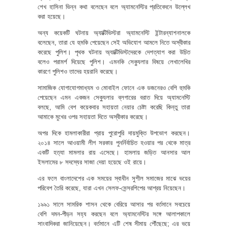
শেখ হাসিনা ভিন্ন কথা বলেছেন বলে অ্যামনেস্টির প্রতিবেদনে উল্লেখ
করা হয়েছে।
অন্য কয়েকটি ঘটনায় অ্যাক্টিভিস্টরা অ্যামনেস্টি ইন্টারন্যাশনালকে
বলেছেন, তারা যে হুমকি পেয়েছেন সেই অভিযোগ আমলে নিতে অস্বীকার
করেছে পুলিশ। পৃথক ঘটনায় অ্যাক্টিভিস্টদেরকে দেশত্যাগ করা উচিত
বলেও পরামর্শ দিয়েছে পুলিশ। এমনকি সেক্যুলার বিষয়ে লেখালেখির
কারণে পুলিশও তাদের হয়রানি করেছে।
সামাজিক যোগাযোগমাধ্যম ও মোবাইল ফোনে এক ডজনেরও বেশি হুমকি
পেয়েছেন এমন একজন সেক্যুলার ব্লগারের বরাত দিয়ে অ্যামনেস্টি
বলছে, আমি বেশ কয়েকবার সহায়তা নেয়ার চেষ্টা করেছি কিন্তু তারা
আমাকে মুখের ওপর সহায়তা দিতে অস্বীকার করেছে।
অপর দিকে হামলাকারীরা প্রায় পুরোপুরি দায়মুক্তি উপভোগ করছেন।
২০১৪ সালে আওয়ামী লীগ সরকার পুনর্নির্বাচিত হওয়ার পর থেকে মাত্র
একটি হত্যা মামলার রায় এসেছে। হামলায় জড়িত আনসার আল
ইসলামের ৮ সদস্যের সাজা দেয়া হয়েছে ওই রায়ে।
এর ফলে বাংলাদেশের এক সময়ের স্বাধীন সুশীল সমাজের মাঝে ভয়ের
পরিবেশ তৈরি করেছে, যারা এখন সেলফ-সেন্সরশিপের আশ্রয় নিয়েছেন।
১৯৯১ সালে সামরিক শাসন থেকে বেরিয়ে আসার পর বর্তমানে সবচেয়ে
বেশি দমন-পীড়ন সহ্য করছেন বলে অ্যামনেস্টির সঙ্গে আলাপকালে
সাংবাদিকরা জানিয়েছেন। বর্তমানে এটি শেষ সীমায় পৌঁছেছে; এর ভয়ে