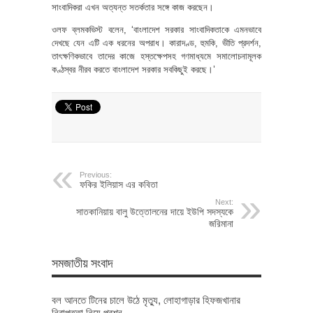
সাংবাদিকরা এখন অত্যন্ত সতর্কতার সঙ্গে কাজ করছেন।
ওলফ ব্লমকভিস্ট বলেন, ‘বাংলাদেশ সরকার সাংবাদিকতাকে এমনভাবে
দেখছে যেন এটি এক ধরনের অপরাধ। কারাদণ্ড, হুমকি, ভীতি প্রদর্শন,
তাৎক্ষণিকভাবে তাদের কাজে হস্তক্ষেপসহ গণমাধ্যমে সমালোচনামূলক
কণ্ঠস্বর নীরব করতে বাংলাদেশ সরকার সবকিছুই করছে।’
Previous:
ফকির ইলিয়াস এর কবিতা
Next:
সাতকানিয়ায় বালু উত্তোলনের দায়ে ইউপি সদস্যকে
জরিমানা
সমজাতীয় সংবাদ
বল আনতে টিনের চালে উঠে মৃত্যু, লোহাগাড়ার হিফজখানার
নিরাপত্তা নিয়ে প্রশ্ন