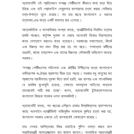
অ্যামনেস্টি ওই প্রতিবেদনে সশস্ত্র গোষ্ঠীগুলো কীভাবে মাথা চাড়া দিয়ে
উঠছে এবং হাই প্রোফাইল সেক্যুলার ব্লগারদের হত্যা করছে সেবিষয়ে
তথ্য-উপাত্ত তুলে ধরেছে। গত চার বছরে বাংলাদেশে এ ধরনের
হত্যাকাণ্ডের মাত্র একটি মামলার রায় এসেছে।
আন্তর্জাতিক এ মানবাধিকার সংস্থা বলছে, অ্যাক্টিভিস্টরা নিয়মিত হত্যার
হুমকি পাচ্ছেন, কর্তৃপক্ষ সুরক্ষা না দেয়ায় অনেকেই নিজের নিরাপত্তার
জন্য দেশত্যাগ করতেও বাধ্য হয়েছেন। সরকারের সমালোচনা, বিতর্ক
এবং বিরুদ্ধ মত দমন তীব্র করা হয় গত বছর। গণমাধ্যম কর্মীদের
হয়রানি, কাজে হস্তক্ষেপ এবং তাদের বিরুদ্ধে ফৌজদারী অভিযোগ আনছে
সরকার।
‘সশস্ত্র গোষ্ঠীগুলোর সহিংসতা এবং রাষ্ট্রীয় নিপীড়নের মধ্যে বাংলাদেশে
ধর্মনিরপেক্ষ কণ্ঠস্বর ক্রমাগত নীরব হয়ে পড়ছে। সরকার শুধু মানুষের মত
প্রকাশের স্বাধীনতার সুরক্ষা দিতে ব্যর্থ হয়নি; বরং ব্লগার এবং সাংবাদিকরা
যে হুমকির মুখোমুখি হয়েছে; সেজন্য দমনমূলক আইনের মাধ্যমে
তাদেরকেই দায়ী করা হচ্ছে’- বলেন, অ্যামনেস্টি ইন্টারন্যাশনালের
বাংলাদেশ বিষয়ক গবেষক ওলফ ব্লমকভিস্ট।
অ্যামনেস্টি বলছে, গত বছরের এপ্রিলে ঢাকায় বিশ্ববিদ্যালয় ক্যাম্পাসের
কাছে অনলাইন অ্যাক্টিভিস্ট নাজিমুদ্দিন সামাদকে কুপিয়ে হত্যা করা হয়;
বাংলাদেশ সরকার এজন্য এই ব্লগারকেই দোষারোপ করেছে।
তার লেখায় আপিত্তকর বিষয় যাচাইয়ে পুলিশ তদন্ত করবে বলে
স্বরাষ্ট্রমন্ত্রী আসাদুজ্জামান খান কামাল জানান। অন্যদিকে প্রধানমন্ত্রী