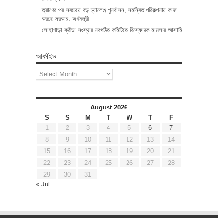
ত্রাণের পর সবচেয়ে বড় চ্যালেঞ্জ পুনর্বাসন, সমন্বিত পরিকল্পনায় কাজ
করছে সরকার: অর্থমন্ত্রী
লোহাগাড়া ক্রীড়া সংস্থার নবগঠিত কমিটিতে বিস্ফোরক মামলার আসামি
আর্কাইভ
আর্কাইভ
August 2026
S
S
M
T
W
T
F
1
2
3
4
5
6
7
8
9
10
11
12
13
14
15
16
17
18
19
20
21
22
23
24
25
26
27
28
29
30
31
« Jul