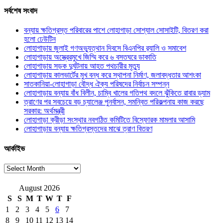
সর্বশেষ সংবাদ
বন্যায় ক্ষতিগ্রস্ত পরিবারের পাশে লোহাগাড়া সোশ্যাল সোসাইটি, বিতরণ করা
হলো ঢেউটিন
লোহাগাড়ায় জুলাই গণঅভ্যুত্থান দিবসে বিএনপির র‌্যালি ও সমাবেশ
লোহাগাড়ায় অস্ত্রেরমুখে জিম্মি করে ৬ বসতঘরে ডাকাতি
লোহাগাড়ায় সড়ক দুর্ঘটনায় আহত পথচারীর মৃত্যু
লোহাগাড়ায় কালভার্টের মুখ বন্ধ করে স্থাপনা নির্মাণ, জলাবদ্ধতার আশংকা
সাতকানিয়া-লোহাগাড়া বৌদ্ধ ঐক্য পরিষদের নির্বাচন সম্পন্ন
লোহাগাড়ায় বন্যায় বাঁধ বিলীন, চাম্বি খালের গতিপথ বদলে ঝুঁকিতে রাবার ড্যাম
ত্রাণের পর সবচেয়ে বড় চ্যালেঞ্জ পুনর্বাসন, সমন্বিত পরিকল্পনায় কাজ করছে
সরকার: অর্থমন্ত্রী
লোহাগাড়া ক্রীড়া সংস্থার নবগঠিত কমিটিতে বিস্ফোরক মামলার আসামি
লোহাগাড়ায় বন্যায় ক্ষতিগ্রস্তদের মাঝে ত্রাণ বিতরণ
আর্কাইভ
আর্কাইভ
August 2026
S
S
M
T
W
T
F
1
2
3
4
5
6
7
8
9
10
11
12
13
14