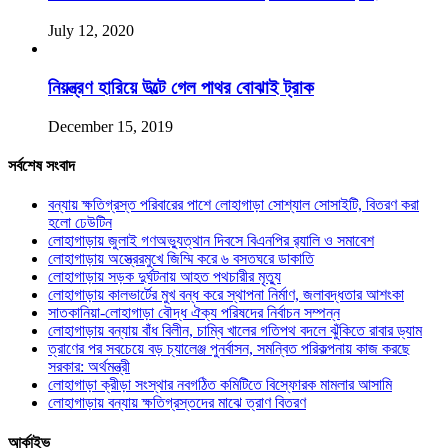
July 12, 2020
নিয়ন্ত্রণ হারিয়ে উল্টে গেল পাথর বোঝাই ট্রাক
December 15, 2019
সর্বশেষ সংবাদ
বন্যায় ক্ষতিগ্রস্ত পরিবারের পাশে লোহাগাড়া সোশ্যাল সোসাইটি, বিতরণ করা
হলো ঢেউটিন
লোহাগাড়ায় জুলাই গণঅভ্যুত্থান দিবসে বিএনপির র‌্যালি ও সমাবেশ
লোহাগাড়ায় অস্ত্রেরমুখে জিম্মি করে ৬ বসতঘরে ডাকাতি
লোহাগাড়ায় সড়ক দুর্ঘটনায় আহত পথচারীর মৃত্যু
লোহাগাড়ায় কালভার্টের মুখ বন্ধ করে স্থাপনা নির্মাণ, জলাবদ্ধতার আশংকা
সাতকানিয়া-লোহাগাড়া বৌদ্ধ ঐক্য পরিষদের নির্বাচন সম্পন্ন
লোহাগাড়ায় বন্যায় বাঁধ বিলীন, চাম্বি খালের গতিপথ বদলে ঝুঁকিতে রাবার ড্যাম
ত্রাণের পর সবচেয়ে বড় চ্যালেঞ্জ পুনর্বাসন, সমন্বিত পরিকল্পনায় কাজ করছে
সরকার: অর্থমন্ত্রী
লোহাগাড়া ক্রীড়া সংস্থার নবগঠিত কমিটিতে বিস্ফোরক মামলার আসামি
লোহাগাড়ায় বন্যায় ক্ষতিগ্রস্তদের মাঝে ত্রাণ বিতরণ
আর্কাইভ