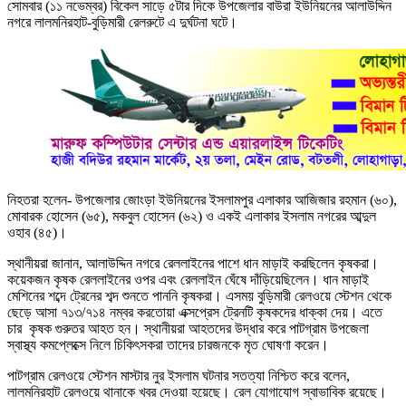
সোমবার (১১ নভেম্বর) বিকেল সাড়ে ৫টার দিকে উপজেলার বাউরা ইউনিয়নের আলাউদ্দিন
নগরে লালমনিরহাট-বুড়িমারী রেলরুটে এ দুর্ঘটনা ঘটে।
নিহতরা হলেন- উপজেলার জোংড়া ইউনিয়নের ইসলামপুর এলাকার আজিজার রহমান (৬০),
মোবারক হোসেন (৬৫), মকবুল হোসেন (৬২) ও একই এলাকার ইসলাম নগরের আব্দুল
ওহাব (৪৫)।
স্থানীয়রা জানান, আলাউদ্দিন নগরে রেললাইনের পাশে ধান মাড়াই করছিলেন কৃষকরা।
কয়েকজন কৃষক রেললাইনের ওপর এবং রেললাইন ঘেঁষে দাঁড়িয়েছিলেন। ধান মাড়াই
মেশিনের শব্দে ট্রেনের শব্দ শুনতে পাননি কৃষকরা। এসময় বুড়িমারী রেলওয়ে স্টেশন থেকে
ছেড়ে আসা ৭১৩/৭১৪ নম্বর করতোয়া এক্সপ্রেস ট্রেনটি কৃষকদের ধাক্কা দেয়। এতে
চার কৃষক গুরুতর আহত হন। স্থানীয়রা আহতদের উদ্ধার করে পাটগ্রাম উপজেলা
স্বাস্থ্য কমপ্লেক্সে নিলে চিকিৎসকরা তাদের চারজনকে মৃত ঘোষণা করেন।
পাটগ্রাম রেলওয়ে স্টেশন মাস্টার নুর ইসলাম ঘটনার সতত্যা নিশ্চিত করে বলেন,
লালমনিরহাট রেলওয়ে থানাকে খবর দেওয়া হয়েছে। রেল যোগাযোগ স্বাভাবিক রয়েছে।