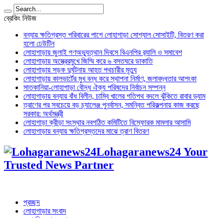
ব্রেকিং নিউজ
বন্যায় ক্ষতিগ্রস্ত পরিবারের পাশে লোহাগাড়া সোশ্যাল সোসাইটি, বিতরণ করা
হলো ঢেউটিন
লোহাগাড়ায় জুলাই গণঅভ্যুত্থান দিবসে বিএনপির র‌্যালি ও সমাবেশ
লোহাগাড়ায় অস্ত্রেরমুখে জিম্মি করে ৬ বসতঘরে ডাকাতি
লোহাগাড়ায় সড়ক দুর্ঘটনায় আহত পথচারীর মৃত্যু
লোহাগাড়ায় কালভার্টের মুখ বন্ধ করে স্থাপনা নির্মাণ, জলাবদ্ধতার আশংকা
সাতকানিয়া-লোহাগাড়া বৌদ্ধ ঐক্য পরিষদের নির্বাচন সম্পন্ন
লোহাগাড়ায় বন্যায় বাঁধ বিলীন, চাম্বি খালের গতিপথ বদলে ঝুঁকিতে রাবার ড্যাম
ত্রাণের পর সবচেয়ে বড় চ্যালেঞ্জ পুনর্বাসন, সমন্বিত পরিকল্পনায় কাজ করছে
সরকার: অর্থমন্ত্রী
লোহাগাড়া ক্রীড়া সংস্থার নবগঠিত কমিটিতে বিস্ফোরক মামলার আসামি
লোহাগাড়ায় বন্যায় ক্ষতিগ্রস্তদের মাঝে ত্রাণ বিতরণ
Lohagaranews24 Your
Trusted News Partner
প্রচ্ছদ
লোহাগাড়ার সংবাদ