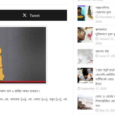
অস্ত্র-গুলিসহ
গ্রেফতার যুবক
Tweet
December 1
2018
কক্সবাজারে
ছুরিকাঘাতে যুবক খ
January 21,
2019
বরগুনায় বর্বর
June 27, 20
‘গ্রেড পয়েন্ট ছাড়া
জেএসসি-জেডিসিত
সার্টিফিকেট দেয়ার
চিন্তা
September 17, 2020
য় দেয়াল ধসে ৬ ব্যক্তি আহত হয়েছেন।
মোখা: ৪ বোর্ডের 
লেন- মো. আলতাফ (২৬), মো. বেলাল (৩০), বাবুল (১৫), মো.
শিক্ষাপ্রতিষ্ঠান রো
বন্ধ
May 13, 202