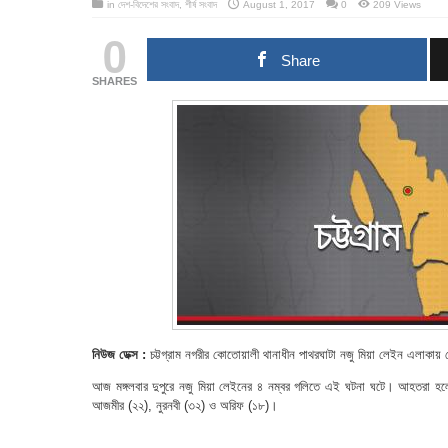
in
দেশ-বিদেশের সংবাদ
,
শীর্ষ সংবাদ
August 1, 2017
0
209 Views
0
Share
SHARES
নিউজ ডেক্স :
চট্টগ্রাম নগরীর কোতোয়ালী থানাধীন পাথরঘাটা নজু মিয়া লেইন এলাকা
আজ মঙ্গলবার দুপুরে নজু মিয়া লেইনের ৪ নম্বর গলিতে এই ঘটনা ঘটে। আহতরা হ
আজমীর (২২), নুরনবী (৩২) ও অরিফ (১৮)।