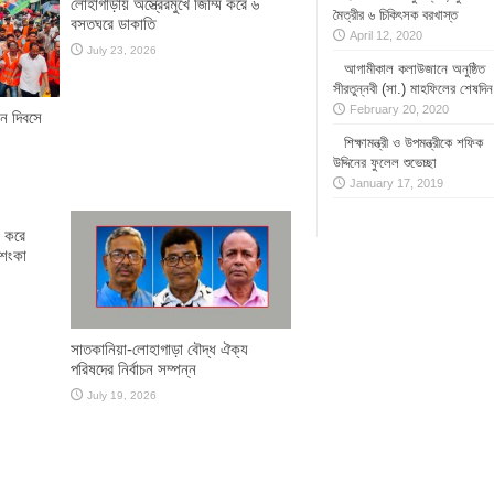
লোহাগাড়ায় অস্ত্রেরমুখে জিম্মি করে ৬
মৈত্রীর ৬ চিকিৎসক বরখাস্ত
বসতঘরে ডাকাতি
April 12, 2020
July 23, 2026
আগামীকাল কলাউজানে অনুষ্ঠিত
সীরতুন্নবী (সা.) মাহফিলের শেষদিন
February 20, 2020
ান দিবসে
শিক্ষামন্ত্রী ও উপমন্ত্রীকে শফিক
উদ্দিনের ফুলেল শুভেচ্ছা
January 17, 2019
ধ করে
আশংকা
সাতকানিয়া-লোহাগাড়া বৌদ্ধ ঐক্য
পরিষদের নির্বাচন সম্পন্ন
July 19, 2026