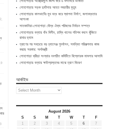
লোহাগাড়ায় অস্ত্রেরমুখে জিম্মি করে ৬ বসতঘরে ডাকাতি
লোহাগাড়ায় সড়ক দুর্ঘটনায় আহত পথচারীর মৃত্যু
লোহাগাড়ায় কালভার্টের মুখ বন্ধ করে স্থাপনা নির্মাণ, জলাবদ্ধতার
আশংকা
2,
সাতকানিয়া-লোহাগাড়া বৌদ্ধ ঐক্য পরিষদের নির্বাচন সম্পন্ন
লোহাগাড়ায় বন্যায় বাঁধ বিলীন, চাম্বি খালের গতিপথ বদলে ঝুঁকিতে
রাবার ড্যাম
ুন
ত্রাণের পর সবচেয়ে বড় চ্যালেঞ্জ পুনর্বাসন, সমন্বিত পরিকল্পনায় কাজ
করছে সরকার: অর্থমন্ত্রী
লোহাগাড়া ক্রীড়া সংস্থার নবগঠিত কমিটিতে বিস্ফোরক মামলার আসামি
লোহাগাড়ায় বন্যায় ক্ষতিগ্রস্তদের মাঝে ত্রাণ বিতরণ
19
আর্কাইভ
’
ে
আর্কাইভ
সব
August 2026
ববার
S
S
M
T
W
T
F
1
2
3
4
5
6
7
3