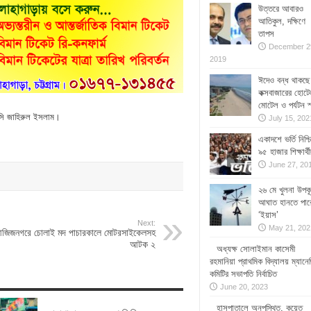
উত্তরে আবারও
আতিকুল, দক্ষিণে
তাপস
December 2
2019
ঈদেও বন্ধ থাকছে
কক্সবাজারের হোটে
মোটেল ও পর্যটন স
 ওসি জাহিরুল ইসলাম।
July 15, 202
একাদশে ভর্তি নিশ্চ
৯৫ হাজার শিক্ষার্থী
June 27, 20
২৬ মে খুলনা উপক
আঘাত হানতে পার
‘ইয়াস’
Next:
May 21, 202
জিজনগরে চোলাই মদ পাচারকালে মোটরসাইকেলসহ
আটক ২
অধ্যক্ষ সোলাইমান কাসেমী
রহমানিয়া প্রাথমিক বিদ্যালয় ম্যানে
কমিটির সভাপতি নির্বাচিত
June 20, 2023
হাসপাতালে অনুপস্থিত, কুয়েত