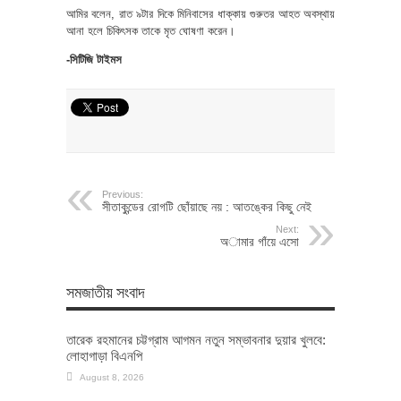
আমির বলেন, রাত ৯টার দিকে মিনিবাসের ধাক্কায় গুরুতর আহত অবস্থায়
আনা হলে চিকিৎসক তাকে মৃত ঘোষণা করেন।
-সিটিজি টাইমস
Previous:
সীতাকুন্ডের রোগটি ছোঁয়াছে নয় : আতঙ্কের কিছু নেই
Next:
অামার গাঁয়ে এসো
সমজাতীয় সংবাদ
তারেক রহমানের চট্টগ্রাম আগমন নতুন সম্ভাবনার দুয়ার খুলবে:
লোহাগাড়া বিএনপি
August 8, 2026