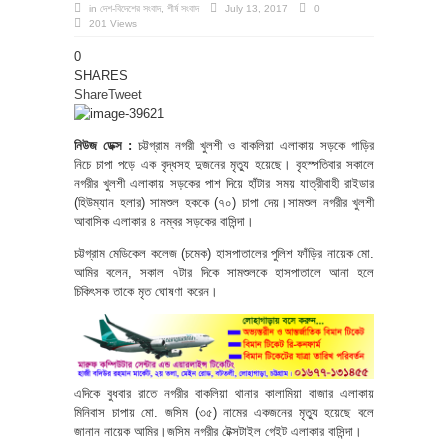
in
দেশ-বিদেশের সংবাদ
,
শীর্ষ সংবাদ
July 13, 2017
0
201 Views
0
SHARES
Share
Tweet
নিউজ ডেক্স :
চট্টগ্রাম নগরী খুলশী ও বাকলিয়া এলাকায় সড়কে গাড়ির
নিচে চাপা পড়ে এক বৃদ্ধসহ দুজনের মৃত্যু হয়েছে। বৃহস্পতিবার সকালে
নগরীর খুলশী এলাকায় সড়কের পাশ দিয়ে হাঁটার সময় যাত্রীবাহী রাইডার
(হিউম্যান হলার) সামশুল হককে (৭০) চাপা দেয়।সামশুল নগরীর খুলশী
আবাসিক এলাকার ৪ নম্বর সড়কের বাসিন্দা।
চট্টগ্রাম মেডিকেল কলেজ (চমেক) হাসপাতালের পুলিশ ফাঁড়ির নায়েক মো.
আমির বলেন, সকাল ৭টার দিকে সামশুলকে হাসপাতালে আনা হলে
চিকিৎসক তাকে মৃত ঘোষণা করেন।
এদিকে বুধবার রাতে নগরীর বাকলিয়া থানার কালামিয়া বাজার এলাকায়
মিনিবাস চাপায় মো. জসিম (৩৫) নামের একজনের মৃত্যু হয়েছে বলে
জানান নায়েক আমির।জসিম নগরীর টেক্সটাইল গেইট এলাকার বাসিন্দা।