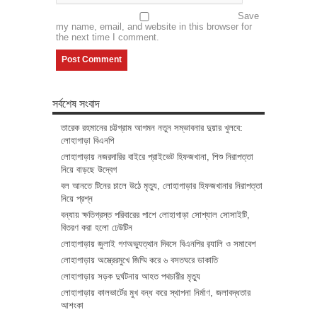
Save
my name, email, and website in this browser for
the next time I comment.
সর্বশেষ সংবাদ
তারেক রহমানের চট্টগ্রাম আগমন নতুন সম্ভাবনার দুয়ার খুলবে:
লোহাগাড়া বিএনপি
লোহাগাড়ায় নজরদারির বাইরে প্রাইভেট হিফজখানা, শিশু নিরাপত্তা
নিয়ে বাড়ছে উদ্বেগ
বল আনতে টিনের চালে উঠে মৃত্যু, লোহাগাড়ার হিফজখানার নিরাপত্তা
নিয়ে প্রশ্ন
বন্যায় ক্ষতিগ্রস্ত পরিবারের পাশে লোহাগাড়া সোশ্যাল সোসাইটি,
বিতরণ করা হলো ঢেউটিন
লোহাগাড়ায় জুলাই গণঅভ্যুত্থান দিবসে বিএনপির র‌্যালি ও সমাবেশ
লোহাগাড়ায় অস্ত্রেরমুখে জিম্মি করে ৬ বসতঘরে ডাকাতি
লোহাগাড়ায় সড়ক দুর্ঘটনায় আহত পথচারীর মৃত্যু
লোহাগাড়ায় কালভার্টের মুখ বন্ধ করে স্থাপনা নির্মাণ, জলাবদ্ধতার
আশংকা