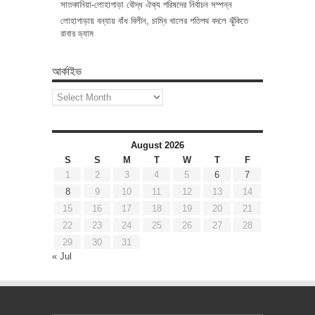
সাতকানিয়া-লোহাগাড়া বৌদ্ধ ঐক্য পরিষদের নির্বাচন সম্পন্ন
লোহাগাড়ায় বন্যায় বাঁধ বিলীন, চাম্বি খালের গতিপথ বদলে ঝুঁকিতে
রাবার ড্যাম
আর্কাইভ
আর্কাইভ
August 2026
S
S
M
T
W
T
F
1
2
3
4
5
6
7
8
9
10
11
12
13
14
15
16
17
18
19
20
21
22
23
24
25
26
27
28
29
30
31
« Jul