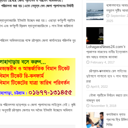
ন অব্যাহত রেখেছে জেলা প্রশাসন ও পরিবেশ অধিদফতর।
বঙ্গোপসাগরে আবা
ান পরিচালনা করা হয়।এতে নেতৃত্ব দেন জেলা প্রশাসনের নির্বাহী
লঘুচাপ সৃষ্টির আভ
September 2
্যানুফাকচারিং ইটভাটা উচ্ছেদ করা হয়। এছাড়া কর্ণফুলী প্রাইম
2025
 এবং কর্ণফুলী ব্রিকস ম্যানুফাকচারিংকে ১ লাখ টাকা জরিমানা
রিবেশ অধিদফতরের পক্ষে চট্টগ্রাম জেলা কার্যালয়ের পরিদর্শক নুর
LohagaraNews24.com’র
প্রকাশক মারুফের নানীর ইন্তেকাল
বাদ আছর নামাজে জানাজা
February 4, 2017
চট্টগ্রাম-কক্সবাজার রেল লাইনের
দুইপাশে লাগানো হবে ৭ লাখ গাছে
চারা
April 8, 2022
নৌকা প্রতীকে নির্বাচন করতে চান
নাজমুল হুদা
লোর পরিবেশগত ছাড়পত্র ও জেলা প্রশাসনের লাইসেন্স নেই। কৃষি
November 9, 2018
া অনুযায়ী চট্টগ্রাম জেলার সব অবৈধ ইটভাটা উচ্ছেদে অভিযান
কলাউজান ব্লাড
গ্রুপের ফ্রি চিকিৎ
শিবির