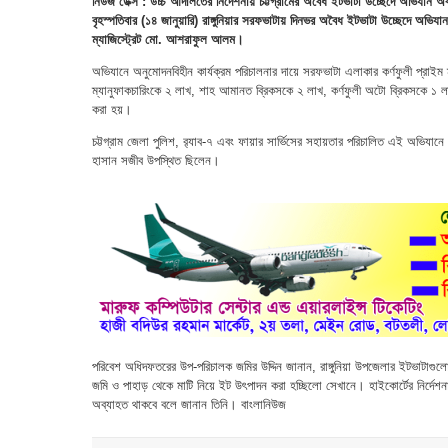
নিউজ ডেক্স : উচ্চ আদালতের নির্দেশনায় চট্টগ্রামের অবৈধ ইটভাটা উচ্ছেদে অভিযা
বৃহস্পতিবার (১৪ জানুয়ারি) রাঙ্গুনিয়ার সরফভাটায় দিনভর অবৈধ ইটভাটা উচ্ছেদে অভিয
ম্যাজিস্ট্রেট মো. আশরাফুল আলম।
অভিযানে অনুমোদনবিহীন কার্যক্রম পরিচালনার দায়ে সরফভাটা এলাকার কর্ণফুলী প্রাইম ম
ম্যানুফাকচারিংকে ২ লাখ, শাহ আমানত ব্রিকসকে ২ লাখ, কর্ণফুলী অটো ব্রিকসকে ১ লাখ
করা হয়।
চট্টগ্রাম জেলা পুলিশ, র‍্যাব-৭ এবং ফায়ার সার্ভিসের সহায়তার পরিচালিত এই অভিযানে প
হাসান সজীব উপস্থিত ছিলেন।
পরিবেশ অধিদফতরের উপ-পরিচালক জমির উদ্দিন জানান, রাঙ্গুনিয়া উপজেলার ইটভাটাগু
জমি ও পাহাড় থেকে মাটি নিয়ে ইট উৎপাদন করা হচ্ছিলো সেখানে। হাইকোর্টের নির্দেশন
অব্যাহত থাকবে বলে জানান তিনি। বাংলানিউজ