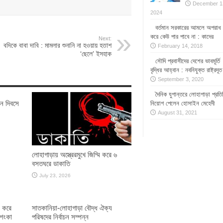
December 1
2024
বর্তমান সরকারের আমলে অপরাধ
করে কেউ পার পাবে না : কাদের
Next:
বদিকে বাবা দাবি : মামলার শুনানি না হওয়ায় হতাশ
February 14, 2018
‘ছেলে’ ইসহাক
সৌদি প্রবাসীদের দেশের ভাবমূর্তি
বৃদ্ধির আহ্বান : নবনিযুক্ত রাষ্ট্রদূত
September 3, 2020
দৈনিক যুগান্তরে লোহাগাড়া প্রতি
ান দিবসে
নিয়োগ পেলেন হোসাইন মেহেদী
August 31, 2021
লোহাগাড়ায় অস্ত্রেরমুখে জিম্মি করে ৬
বসতঘরে ডাকাতি
July 23, 2026
ধ করে
সাতকানিয়া-লোহাগাড়া বৌদ্ধ ঐক্য
আশংকা
পরিষদের নির্বাচন সম্পন্ন