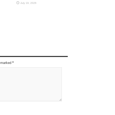
July 19, 2026
re marked
*