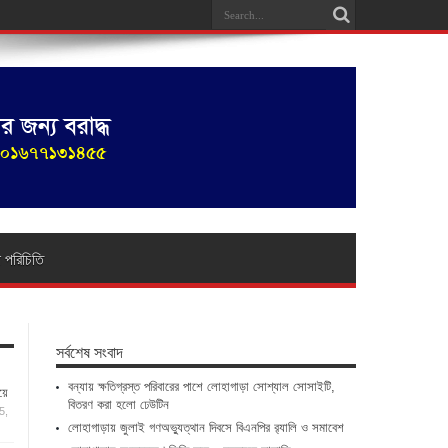
া পরিচিতি
সর্বশেষ সংবাদ
বন্যায় ক্ষতিগ্রস্ত পরিবারের পাশে লোহাগাড়া সোশ্যাল সোসাইটি,
য়ে
বিতরণ করা হলো ঢেউটিন
5,
লোহাগাড়ায় জুলাই গণঅভ্যুত্থান দিবসে বিএনপির র‌্যালি ও সমাবেশ