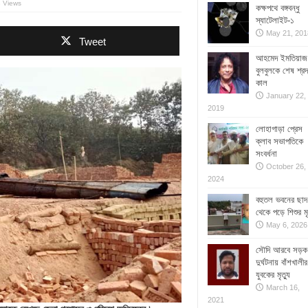
 Views
কক্ষপথে বঙ্গবন্ধু
স্যাটেলাইট-১
May 21, 201
Tweet
আহমেদ ইমতিয়াজ
বুলবুলকে শেষ শ্রদ
কাল
January 22,
2019
লোহাগাড়া প্রেস
ক্লাব সভাপতিকে
সংবর্ধনা
October 26,
2024
বহুতল ভবনের ছাদ
থেকে পড়ে শিশুর মৃ
May 6, 2026
সৌদি আরবে সড়ক
দুর্ঘটনায় বাঁশখালীর
যুবকের মৃত্যু
March 16,
2021