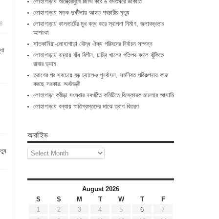
লোহাগাড়ায় অস্ত্রেরমুখে জিম্মি করে ৬ বসতঘরে ডাকাতি
লোহাগাড়ায় সড়ক দুর্ঘটনায় আহত পথচারীর মৃত্যু
লোহাগাড়ায় কালভার্টের মুখ বন্ধ করে স্থাপনা নির্মাণ, জলাবদ্ধতার
8
আশংকা
সাতকানিয়া-লোহাগাড়া বৌদ্ধ ঐক্য পরিষদের নির্বাচন সম্পন্ন
্ধা
লোহাগাড়ায় বন্যায় বাঁধ বিলীন, চাম্বি খালের গতিপথ বদলে ঝুঁকিতে
রাবার ড্যাম
ত্রাণের পর সবচেয়ে বড় চ্যালেঞ্জ পুনর্বাসন, সমন্বিত পরিকল্পনায় কাজ
করছে সরকার: অর্থমন্ত্রী
লোহাগাড়া ক্রীড়া সংস্থার নবগঠিত কমিটিতে বিস্ফোরক মামলার আসামি
লোহাগাড়ায় বন্যায় ক্ষতিগ্রস্তদের মাঝে ত্রাণ বিতরণ
আর্কাইভ
ত্যু
আর্কাইভ
August 2026
S
S
M
T
W
T
F
1
2
3
4
5
6
7