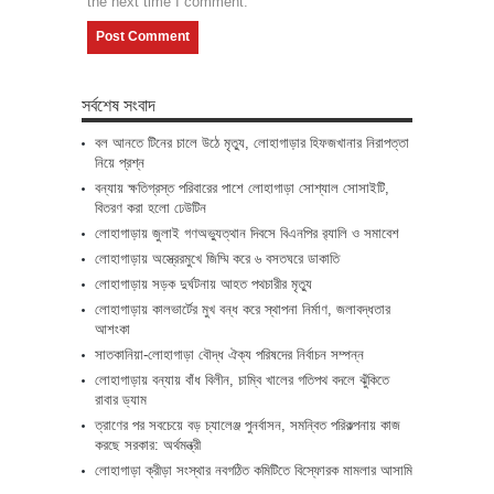
the next time I comment.
সর্বশেষ সংবাদ
বল আনতে টিনের চালে উঠে মৃত্যু, লোহাগাড়ার হিফজখানার নিরাপত্তা
নিয়ে প্রশ্ন
বন্যায় ক্ষতিগ্রস্ত পরিবারের পাশে লোহাগাড়া সোশ্যাল সোসাইটি,
বিতরণ করা হলো ঢেউটিন
লোহাগাড়ায় জুলাই গণঅভ্যুত্থান দিবসে বিএনপির র‌্যালি ও সমাবেশ
লোহাগাড়ায় অস্ত্রেরমুখে জিম্মি করে ৬ বসতঘরে ডাকাতি
লোহাগাড়ায় সড়ক দুর্ঘটনায় আহত পথচারীর মৃত্যু
লোহাগাড়ায় কালভার্টের মুখ বন্ধ করে স্থাপনা নির্মাণ, জলাবদ্ধতার
আশংকা
সাতকানিয়া-লোহাগাড়া বৌদ্ধ ঐক্য পরিষদের নির্বাচন সম্পন্ন
লোহাগাড়ায় বন্যায় বাঁধ বিলীন, চাম্বি খালের গতিপথ বদলে ঝুঁকিতে
রাবার ড্যাম
ত্রাণের পর সবচেয়ে বড় চ্যালেঞ্জ পুনর্বাসন, সমন্বিত পরিকল্পনায় কাজ
করছে সরকার: অর্থমন্ত্রী
লোহাগাড়া ক্রীড়া সংস্থার নবগঠিত কমিটিতে বিস্ফোরক মামলার আসামি