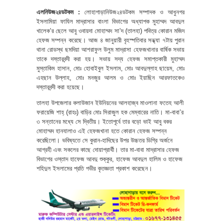
এলনিউজ২৪ডটকম :
লোহাগাড়ানিউজ২৪ডটকম সম্পাদক ও আধুনগর
ইসলামিয়া ফাযিল মাদ্রাসার বাংলা বিভাগের অধ্যাপক মুহাম্মদ আবদুল
খালেক’র ছেলে আবু ওবায়দা মোহাম্মদ সা’দ (তালহা) পবিত্র কোরান মজিদ
হেফজ সম্পন্ন করেছে। আজ ৪ জানুয়ারী বৃহস্পতিবার সন্ধ্যা ৭টায় পুরান
থানা রোডস্থ ছমদিয়া আশরাফুল উলুম মাদ্রাসা হেফজখানার বার্ষিক সভায়
তাকে দস্তারবন্দী করা হয়। সভায় সদ্য হেফজ সমাপ্তকারী মুহাম্মদ
মুস্তাকিম হাসান, মোঃ হোবাইবুল ইসলাম, মোঃ আবদুল্লাহ ছায়েম, মোঃ
এহছান উল্লাহ, মোঃ মনজুর আলম ও মোঃ ইয়াছিন আরফাতকেও
দস্তারবন্দী করা হয়েছে।
তালহা উপজেলার কলাউজান ইউনিয়নের আলহাজ্ব মাওলানা ফতেহ আলী
ফরায়েজি শাহ্ (রাহঃ) বাড়ির মোঃ সিরাজুল হক মেম্বারের নাতি। মা-বাবা’র
৩ সন্তানের মধ্যে সে দ্বিতীয়। ইতোপূর্বে তার বড়ো ভাই আবু বকর
মোহাম্মদ হানযালাও এই হেফজখানা হতে কোরান হেফজ সম্পন্ন
করেছিলো। ভবিষ্যতে সে কুরান-হাদিছের উপর উচ্চতর ডিগ্রি অর্জনে
আগ্রহী এবং সকলের কাছে দোয়াপ্রার্থী। তার মা-বাবা মাদ্রাসার হেফজ
বিভাগের ওস্তাদ হাফেজ আবদু শুক্কুর, হাফেজ আবদুল হালিম ও হাফেজ
শহিদুল ইসলামের প্রতি গভীর কৃতজ্ঞতা প্রকাশ করেছেন।