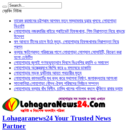
ব্রেকিং নিউজ
তারেক রহমানের চট্টগ্রাম আগমন নতুন সম্ভাবনার দুয়ার খুলবে: লোহাগাড়া
বিএনপি
লোহাগাড়ায় নজরদারির বাইরে প্রাইভেট হিফজখানা, শিশু নিরাপত্তা নিয়ে বাড়ছে
উদ্বেগ
বল আনতে টিনের চালে উঠে মৃত্যু, লোহাগাড়ার হিফজখানার নিরাপত্তা নিয়ে
প্রশ্ন
বন্যায় ক্ষতিগ্রস্ত পরিবারের পাশে লোহাগাড়া সোশ্যাল সোসাইটি, বিতরণ করা
হলো ঢেউটিন
লোহাগাড়ায় জুলাই গণঅভ্যুত্থান দিবসে বিএনপির র‌্যালি ও সমাবেশ
লোহাগাড়ায় অস্ত্রেরমুখে জিম্মি করে ৬ বসতঘরে ডাকাতি
লোহাগাড়ায় সড়ক দুর্ঘটনায় আহত পথচারীর মৃত্যু
লোহাগাড়ায় কালভার্টের মুখ বন্ধ করে স্থাপনা নির্মাণ, জলাবদ্ধতার আশংকা
সাতকানিয়া-লোহাগাড়া বৌদ্ধ ঐক্য পরিষদের নির্বাচন সম্পন্ন
লোহাগাড়ায় বন্যায় বাঁধ বিলীন, চাম্বি খালের গতিপথ বদলে ঝুঁকিতে রাবার ড্যাম
Lohagaranews24 Your Trusted News
Partner