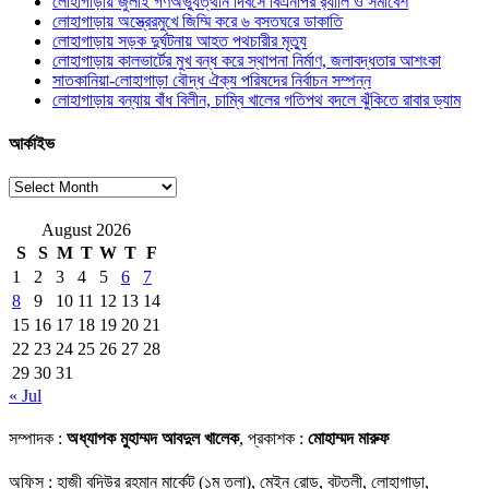
লোহাগাড়ায় জুলাই গণঅভ্যুত্থান দিবসে বিএনপির র‌্যালি ও সমাবেশ
লোহাগাড়ায় অস্ত্রেরমুখে জিম্মি করে ৬ বসতঘরে ডাকাতি
লোহাগাড়ায় সড়ক দুর্ঘটনায় আহত পথচারীর মৃত্যু
লোহাগাড়ায় কালভার্টের মুখ বন্ধ করে স্থাপনা নির্মাণ, জলাবদ্ধতার আশংকা
সাতকানিয়া-লোহাগাড়া বৌদ্ধ ঐক্য পরিষদের নির্বাচন সম্পন্ন
লোহাগাড়ায় বন্যায় বাঁধ বিলীন, চাম্বি খালের গতিপথ বদলে ঝুঁকিতে রাবার ড্যাম
আর্কাইভ
আর্কাইভ
August 2026
S
S
M
T
W
T
F
1
2
3
4
5
6
7
8
9
10
11
12
13
14
15
16
17
18
19
20
21
22
23
24
25
26
27
28
29
30
31
« Jul
সম্পাদক :
অধ্যাপক মুহাম্মদ আবদুল খালেক
, প্রকাশক :
মোহাম্মদ মারুফ
অফিস : হাজী বদিউর রহমান মার্কেট (১ম তলা), মেইন রোড, বটতলী, লোহাগাড়া,