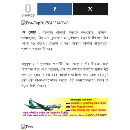
0
SHARES
ধর্ম ডেস্ক :
আল্লাহ তাআলা মানুষকে ঝড়-তুফান, ভূমিকম্প,
জলোচ্ছ্বাস, নিম্নচাপ, চন্দ্রগহণ ও সূর্যগ্রহণ ইত্যাদি বিপদাপদ দিয়ে
পরীক্ষা করে থাকেন। তাছাড়া এ সবই আল্লাহ তাআলা শক্তিমত্তা,
প্রজ্ঞা ও ক্ষমতার নির্দশন।
রাসুলুল্লাহ সাল্লাল্লাহু আলাইহি ওয়া সাল্লাম তাঁর উম্মতের জন্য
আল্লাহর কাছে দোয়া করেছেন, যেন তার উম্মতকে প্রাকৃতিক দুর্যোগ দিয়ে
এক সঙ্গে ধ্বংস না করা হয়। প্রাকৃতিক ‍দুর্যোগের সময় আল্লাহর রাসুল
বেশি বেশি তাওবা-ইসতেগফার করতেন এবং অন্যান্যদেরকেও নির্দেশ তা
পড়ার নির্দেশ দিতেন।