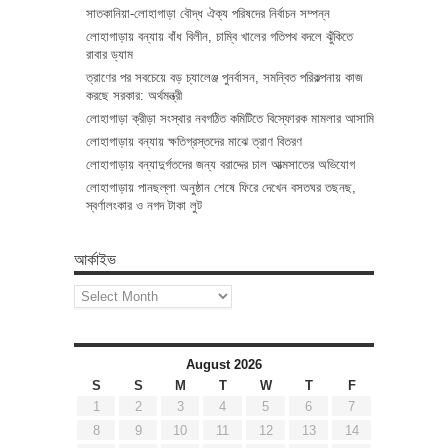
সাতকানিয়া-লোহাগাড়া বৌদ্ধ ঐক্য পরিষদের নির্বাচন সম্পন্ন
লোহাগাড়ায় বন্যায় বাঁধ বিলীন, চাম্বি খালের গতিপথ বদলে ঝুঁকিতে
রাবার ড্যাম
ত্রাণের পর সবচেয়ে বড় চ্যালেঞ্জ পুনর্বাসন, সমন্বিত পরিকল্পনায় কাজ
করছে সরকার: অর্থমন্ত্রী
লোহাগাড়া ক্রীড়া সংস্থার নবগঠিত কমিটিতে বিস্ফোরক মামলার আসামি
লোহাগাড়ায় বন্যায় ক্ষতিগ্রস্তদের মাঝে ত্রাণ বিতরণ
লোহাগাড়ায় বন্যাদুর্গতদের জন্য বরাদ্দের চাল আত্মসাতের অভিযোগ
লোহাগাড়ায় পানছল্লা অনুষ্ঠান শেষে ফিরে দেখেন বসতঘর তছনছ,
স্বর্ণালংকার ও নগদ টাকা লুট
আর্কাইভ
আর্কাইভ
August 2026
S
S
M
T
W
T
F
1
2
3
4
5
6
7
8
9
10
11
12
13
14