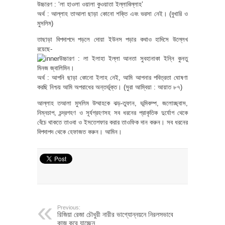
উচ্চারণ : ‘লা হাওলা ওয়ালা কুওয়াতা ইল্লাবিল্লাহ’
অর্থ : আল্লাহ তাআলা ছাড়া কোনো শক্তি এবং ভরসা নেই। (বুখারি ও
মুসলিম)
তাছাড়া বিপদাপদে পড়লে দোয়া ইউনস পড়ার কথাও হাদিসে উল্লেখ
রয়েছে-
উচ্চারণ : লা ইলাহা ইল্লা আনতা সুবহানাকা ইন্নি কুনতু
মিনজ জ্বালিমিন।
অর্থ : আপনি ছাড়া কোনো ইলাহ নেই, আমি আপনার পবিত্রতা ঘোষণা
করছি নিশ্চয় আমি অপরাধের অন্তর্ভূক্ত। (সুরা আম্বিয়া : আয়াত ৮৭)
আল্লাহ তআলা মুসলিম উম্মাহকে ঝড়-তুফান, ভূমিকম্প, জলোচ্ছ্বাস,
নিম্নচাপ, চন্দ্রগহণ ও সূর্যগ্রহণসহ সব ধরনের প্রাকৃতিক দুর্যোগ থেকে
বেঁচে থাকতে তাওবা ও ইসতেগফার করার তাওফিক দান করুন। সব ধরনের
বিপদাপদ থেকে হেফাজত করুন। আমিন।
Previous:
রিজিয়া রেজা চৌধুরী নারীর ভাগ্যোন্নয়নে নিরলসভাবে
কাজ করে যাচ্ছেন