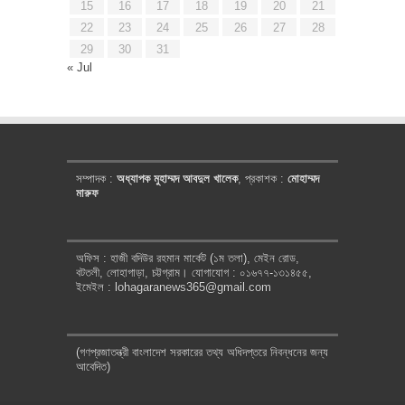
15
16
17
18
19
20
21
22
23
24
25
26
27
28
29
30
31
« Jul
সম্পাদক :
অধ্যাপক মুহাম্মদ আবদুল খালেক
, প্রকাশক :
মোহাম্মদ
মারুফ
অফিস : হাজী বদিউর রহমান মার্কেট (১ম তলা), মেইন রোড,
বটতলী, লোহাগাড়া, চট্টগ্রাম। যোগাযোগ : ০১৬৭৭-১৩১৪৫৫,
ইমেইল : lohagaranews365@gmail.com
(গণপ্রজাতন্ত্রী বাংলাদেশ সরকারের তথ্য অধিদপ্তরে নিবন্ধনের জন্য
আবেদিত)