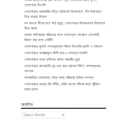
লোহাগাড়া বিএনপি
লোহাগাড়ায় নজরদারির বাইরে প্রাইভেট হিফজখানা, শিশু নিরাপত্তা
নিয়ে বাড়ছে উদ্বেগ
বল আনতে টিনের চালে উঠে মৃত্যু, লোহাগাড়ার হিফজখানার নিরাপত্তা
নিয়ে প্রশ্ন
বন্যায় ক্ষতিগ্রস্ত পরিবারের পাশে লোহাগাড়া সোশ্যাল সোসাইটি,
বিতরণ করা হলো ঢেউটিন
লোহাগাড়ায় জুলাই গণঅভ্যুত্থান দিবসে বিএনপির র‌্যালি ও সমাবেশ
লোহাগাড়ায় অস্ত্রেরমুখে জিম্মি করে ৬ বসতঘরে ডাকাতি
লোহাগাড়ায় সড়ক দুর্ঘটনায় আহত পথচারীর মৃত্যু
লোহাগাড়ায় কালভার্টের মুখ বন্ধ করে স্থাপনা নির্মাণ, জলাবদ্ধতার
আশংকা
সাতকানিয়া-লোহাগাড়া বৌদ্ধ ঐক্য পরিষদের নির্বাচন সম্পন্ন
লোহাগাড়ায় বন্যায় বাঁধ বিলীন, চাম্বি খালের গতিপথ বদলে ঝুঁকিতে
রাবার ড্যাম
আর্কাইভ
আর্কাইভ