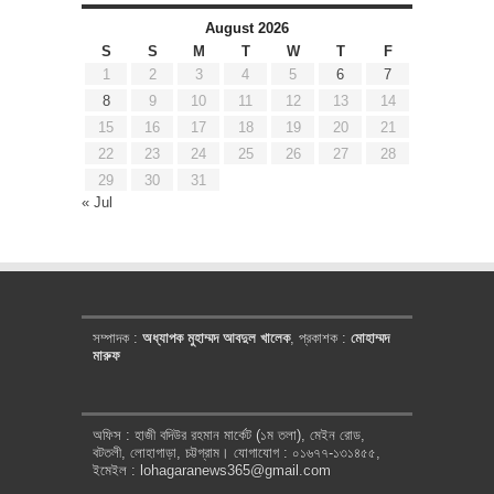
August 2026
S
S
M
T
W
T
F
1
2
3
4
5
6
7
8
9
10
11
12
13
14
15
16
17
18
19
20
21
22
23
24
25
26
27
28
29
30
31
« Jul
সম্পাদক :
অধ্যাপক মুহাম্মদ আবদুল খালেক
, প্রকাশক :
মোহাম্মদ
মারুফ
অফিস : হাজী বদিউর রহমান মার্কেট (১ম তলা), মেইন রোড,
বটতলী, লোহাগাড়া, চট্টগ্রাম। যোগাযোগ : ০১৬৭৭-১৩১৪৫৫,
ইমেইল : lohagaranews365@gmail.com