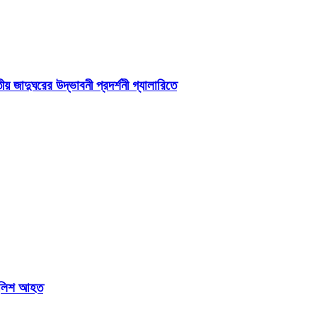
 জাদুঘরের উদ্ভাবনী প্রদর্শনী গ্যালারিতে
পুলিশ আহত