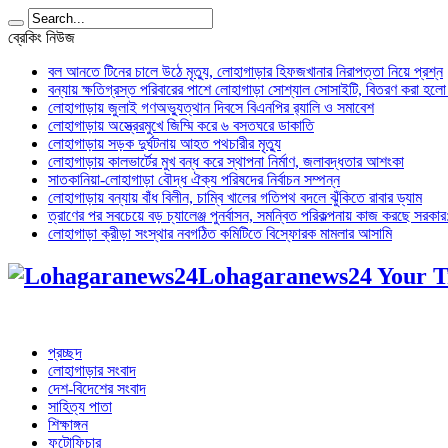
ব্রেকিং নিউজ
বল আনতে টিনের চালে উঠে মৃত্যু, লোহাগাড়ার হিফজখানার নিরাপত্তা নিয়ে প্রশ্ন
বন্যায় ক্ষতিগ্রস্ত পরিবারের পাশে লোহাগাড়া সোশ্যাল সোসাইটি, বিতরণ করা হল
লোহাগাড়ায় জুলাই গণঅভ্যুত্থান দিবসে বিএনপির র‌্যালি ও সমাবেশ
লোহাগাড়ায় অস্ত্রেরমুখে জিম্মি করে ৬ বসতঘরে ডাকাতি
লোহাগাড়ায় সড়ক দুর্ঘটনায় আহত পথচারীর মৃত্যু
লোহাগাড়ায় কালভার্টের মুখ বন্ধ করে স্থাপনা নির্মাণ, জলাবদ্ধতার আশংকা
সাতকানিয়া-লোহাগাড়া বৌদ্ধ ঐক্য পরিষদের নির্বাচন সম্পন্ন
লোহাগাড়ায় বন্যায় বাঁধ বিলীন, চাম্বি খালের গতিপথ বদলে ঝুঁকিতে রাবার ড্যাম
ত্রাণের পর সবচেয়ে বড় চ্যালেঞ্জ পুনর্বাসন, সমন্বিত পরিকল্পনায় কাজ করছে সরকার: অ
লোহাগাড়া ক্রীড়া সংস্থার নবগঠিত কমিটিতে বিস্ফোরক মামলার আসামি
Lohagaranews24 Your T
প্রচ্ছদ
লোহাগাড়ার সংবাদ
দেশ-বিদেশের সংবাদ
সাহিত্য পাতা
শিক্ষাঙ্গন
ফটোফিচার