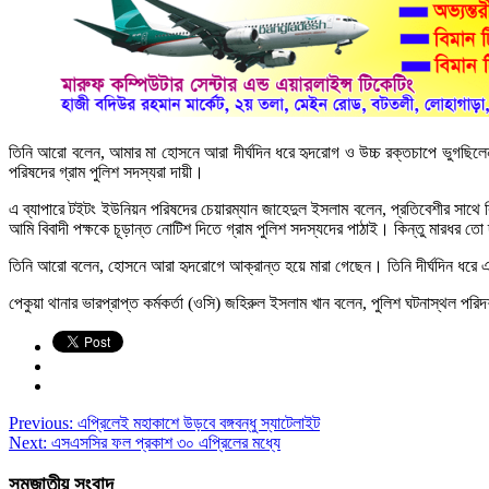
তিনি আরো বলেন, আমার মা হোসনে আরা দীর্ঘদিন ধরে হৃদরোগ ও উচ্চ রক্তচাপে ভুগছিলেন
পরিষদের গ্রাম পুলিশ সদস্যরা দায়ী।
এ ব্যাপারে টইটং ইউনিয়ন পরিষদের চেয়ারম্যান জাহেদুল ইসলাম বলেন, প্রতিবেশীর সাথ
আমি বিবাদী পক্ষকে চূড়ান্ত নোটিশ দিতে গ্রাম পুলিশ সদস্যদের পাঠাই। কিন্তু মারধর তো
তিনি আরো বলেন, হোসনে আরা হৃদরোগে আক্রান্ত হয়ে মারা গেছেন। তিনি দীর্ঘদিন ধরে
পেকুয়া থানার ভারপ্রাপ্ত কর্মকর্তা (ওসি) জহিরুল ইসলাম খান বলেন, পুলিশ ঘটনাস্থল 
Previous:
এপ্রিলেই মহাকাশে উড়বে বঙ্গবন্ধু স্যাটেলাইট
Next:
এসএসসির ফল প্রকাশ ৩০ এপ্রিলের মধ্যে
সমজাতীয় সংবাদ