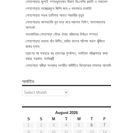
লোহাগাড়ায় জুলাই গণঅভ্যুত্থান দিবসে বিএনপির র‌্যালি ও সমাবেশ
লোহাগাড়ায় অস্ত্রেরমুখে জিম্মি করে ৬ বসতঘরে ডাকাতি
লোহাগাড়ায় সড়ক দুর্ঘটনায় আহত পথচারীর মৃত্যু
লোহাগাড়ায় কালভার্টের মুখ বন্ধ করে স্থাপনা নির্মাণ, জলাবদ্ধতার
আশংকা
সাতকানিয়া-লোহাগাড়া বৌদ্ধ ঐক্য পরিষদের নির্বাচন সম্পন্ন
লোহাগাড়ায় বন্যায় বাঁধ বিলীন, চাম্বি খালের গতিপথ বদলে ঝুঁকিতে
রাবার ড্যাম
ত্রাণের পর সবচেয়ে বড় চ্যালেঞ্জ পুনর্বাসন, সমন্বিত পরিকল্পনায় কাজ
করছে সরকার: অর্থমন্ত্রী
লোহাগাড়া ক্রীড়া সংস্থার নবগঠিত কমিটিতে বিস্ফোরক মামলার আসামি
আর্কাইভ
আর্কাইভ
August 2026
S
S
M
T
W
T
F
1
2
3
4
5
6
7
8
9
10
11
12
13
14