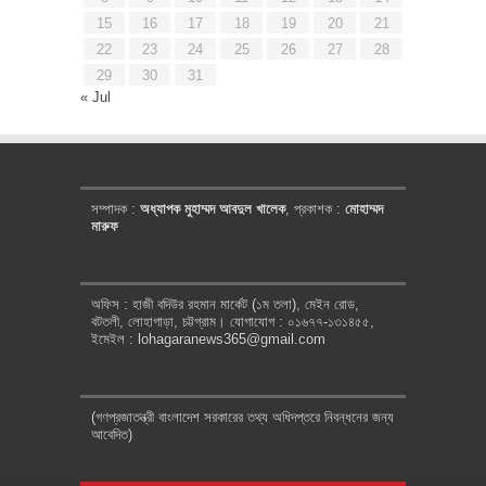
15
16
17
18
19
20
21
22
23
24
25
26
27
28
29
30
31
« Jul
সম্পাদক :
অধ্যাপক মুহাম্মদ আবদুল খালেক
, প্রকাশক :
মোহাম্মদ
মারুফ
অফিস : হাজী বদিউর রহমান মার্কেট (১ম তলা), মেইন রোড,
বটতলী, লোহাগাড়া, চট্টগ্রাম। যোগাযোগ : ০১৬৭৭-১৩১৪৫৫,
ইমেইল : lohagaranews365@gmail.com
(গণপ্রজাতন্ত্রী বাংলাদেশ সরকারের তথ্য অধিদপ্তরে নিবন্ধনের জন্য
আবেদিত)