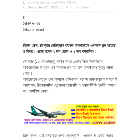
in
দেশ-বিদেশের সংবাদ
,
ব্রেকিং নিউজ
,
শীর্ষ সংবাদ
September 15, 2025
0
44 Views
0
SHARES
Share
Tweet
নিউজ ডেক্স: চট্টগ্রাম মেডিক্যাল কলেজ হাসপাতালে একসঙ্গে জন্ম হয়েছে
৪ শিশুর। এদের মধ্যে ২ জন ছেলে ও ২ জন কন্যাশিশু।
সোমবার (১৫ সেপ্টেম্বর) সকাল সাড়ে ১০টার দিকে সিজারিয়ান
অপারেশনের মাধ্যমে এই শিশুদের জন্ম হয় বলে হাসপাতাল সূত্রে জানা
গেছে।
অপারেশনে নেতৃত্ব দেন চট্টগ্রাম মেডিক্যাল কলেজ হাসপাতালের সহযোগী
অধ্যাপক, রিপ্রোডাক্টিভ এন্ডোক্রাইনোলজি ও ইনফার্টিলিটি ইউনিট প্রধান
ডা. তাসলিমা বেগম।
তিনি বলেন, এটা কোয়াড্রাপলেট প্রেগন্যান্সি। একজন মা একই সময়ে