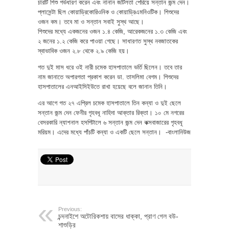
চারটি শিশু গর্ভধারণ করেন এবং নানান জটিলতা পেরিয়ে সন্তান জন্ম দেন।
প্লাসেন্টা ছিল কোয়াড্রিকোরিওনিক ও কোয়াড্রিএমনিওটিক। শিশুদের
ওজন কম। তবে মা ও সন্তান সবাই সুস্থ আছে।
শিশুদের মধ্যে একজনের ওজন ১.৪ কেজি, আরেকজনের ১.৩ কেজি এবং
২ জনের ১.২ কেজি করে পাওয়া গেছে। সাধারণত সুস্থ নবজাতকের
স্বাভাবিক ওজন ২.৮ থেকে ২.৯ কেজি হয়।
গত দুই মাস ধরে ওই নারী চমেক হাসপাতালে ভর্তি ছিলেন। তবে তার
নাম জানাতে অপারগতা প্রকাশ করেন ডা. তাসলিমা বেগম। শিশুদের
হাসপাতালের এনআইসিইউতে রাখা হয়েছে বলে জানান তিনি।
এর আগে গত ২৭ এপ্রিল চমেক হাসপাতালে তিন কন্যা ও দুই ছেলে
সন্তান জন্ম দেন ফেনীর গৃহবধূ নাহিদা আক্তার রিক্তা। ১০ মে নগরের
বেসরকারি ন্যাশনাল হসপিটালে ৬ সন্তান জন্ম দেন কক্সবাজারের গৃহবধূ
মরিয়ম। এদের মধ্যে পাঁচটি কন্যা ও একটি ছেলে সন্তান। -বাংলানিউজ
Previous:
চন্দনাইশে অটোরিকশায় বাসের ধাক্কা, প্রাণ গেল বউ-
শাশুড়ির