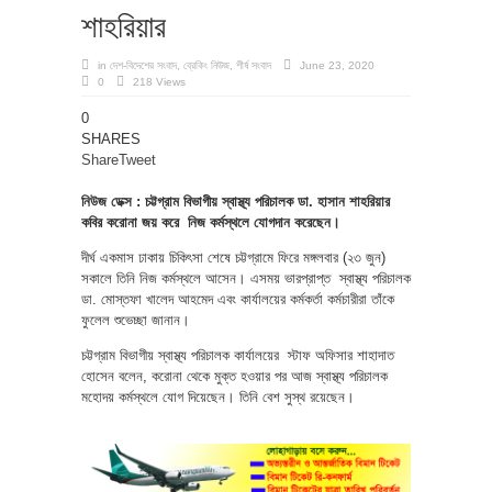
শাহরিয়ার
in
দেশ-বিদেশের সংবাদ
,
ব্রেকিং নিউজ
,
শীর্ষ সংবাদ
June 23, 2020
0
218 Views
0
SHARES
Share
Tweet
নিউজ ডেক্স : চট্টগ্রাম বিভাগীয় স্বাস্থ্য পরিচালক ডা. হাসান শাহরিয়ার
কবির করোনা জয় করে নিজ কর্মস্থলে যোগদান করেছেন।
দীর্ঘ একমাস ঢাকায় চিকিৎসা শেষে চট্টগ্রামে ফিরে মঙ্গলবার (২৩ জুন)
সকালে তিনি নিজ কর্মস্থলে আসেন। এসময় ভারপ্রাপ্ত স্বাস্থ্য পরিচালক
ডা. মোস্তফা খালেদ আহমেদ এবং কার্যালয়ের কর্মকর্তা কর্মচারীরা তাঁকে
ফুলেল শুভেচ্ছা জানান।
চট্টগ্রাম বিভাগীয় স্বাস্থ্য পরিচালক কার্যালয়ের স্টাফ অফিসার শাহাদাত
হোসেন বলেন, করোনা থেকে মুক্ত হওয়ার পর আজ স্বাস্থ্য পরিচালক
মহোদয় কর্মস্থলে যোগ দিয়েছেন। তিনি বেশ সুস্থ রয়েছেন।