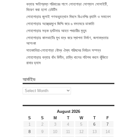
বন্যায় ক্ষতিগ্রস্ত পরিবারের পাশে লোহাগাড়া সোশ্যাল সোসাইটি,
বিতরণ করা হলো ঢেউটিন
লোহাগাড়ায় জুলাই গণঅভ্যুত্থান দিবসে বিএনপির র‌্যালি ও সমাবেশ
লোহাগাড়ায় অস্ত্রেরমুখে জিম্মি করে ৬ বসতঘরে ডাকাতি
লোহাগাড়ায় সড়ক দুর্ঘটনায় আহত পথচারীর মৃত্যু
লোহাগাড়ায় কালভার্টের মুখ বন্ধ করে স্থাপনা নির্মাণ, জলাবদ্ধতার
আশংকা
সাতকানিয়া-লোহাগাড়া বৌদ্ধ ঐক্য পরিষদের নির্বাচন সম্পন্ন
লোহাগাড়ায় বন্যায় বাঁধ বিলীন, চাম্বি খালের গতিপথ বদলে ঝুঁকিতে
রাবার ড্যাম
আর্কাইভ
আর্কাইভ
August 2026
S
S
M
T
W
T
F
1
2
3
4
5
6
7
8
9
10
11
12
13
14