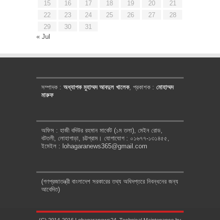
15
16
17
18
19
20
21
22
23
24
25
26
27
28
29
30
31
« Jul
সম্পাদক :
অধ্যাপক মুহাম্মদ আবদুল খালেক
, প্রকাশক :
মোহাম্মদ
মারুফ
অফিস : হাজী বদিউর রহমান মার্কেট (১ম তলা), মেইন রোড,
বটতলী, লোহাগাড়া, চট্টগ্রাম। যোগাযোগ : ০১৬৭৭-১৩১৪৫৫,
ইমেইল : lohagaranews365@gmail.com
(গণপ্রজাতন্ত্রী বাংলাদেশ সরকারের তথ্য অধিদপ্তরে নিবন্ধনের জন্য
আবেদিত)
(C) 2014-2016 Lohagaranews24. Technical Maintenance by