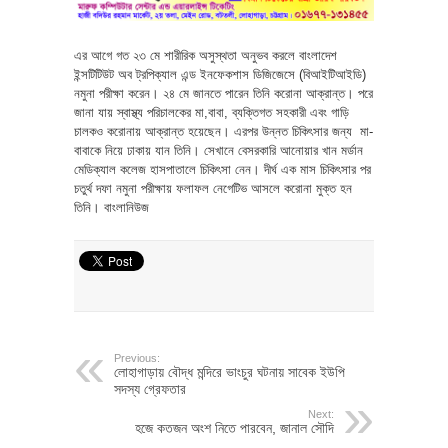
এর আগে গত ২৩ মে শারীরিক অসুস্থতা অনুভব করলে বাংলাদেশ
ইন্সটিটিউট অব ট্রপিক্যাল এন্ড ইনফেকশাস ডিজিজেসে (বিআইটিআইডি)
নমুনা পরীক্ষা করেন। ২৪ মে জানতে পারেন তিনি করোনা আক্রান্ত। পরে
জানা যায় স্বাস্থ্য পরিচালকের মা,বাবা, ব্যক্তিগত সহকারী এবং গাড়ি
চালকও করোনায় আক্রান্ত হয়েছেন। এরপর উন্নত চিকিৎসার জন্য মা-
বাবাকে নিয়ে ঢাকায় যান তিনি। সেখানে বেসরকারি আনোয়ার খান মর্ডান
মেডিক্যাল কলেজ হাসপাতালে চিকিৎসা নেন। দীর্ঘ এক মাস চিকিৎসার পর
চতুর্থ দফা নমুনা পরীক্ষায় ফলাফল নেগেটিভ আসলে করোনা মুক্ত হন
তিনি। বাংলানিউজ
Previous:
লোহাগাড়ায় বৌদ্ধ মন্দিরে ভাংচুর ঘটনায় সাবেক ইউপি
সদস্য গ্রেফতার
Next:
হজে কতজন অংশ নিতে পারবেন, জানাল সৌদি