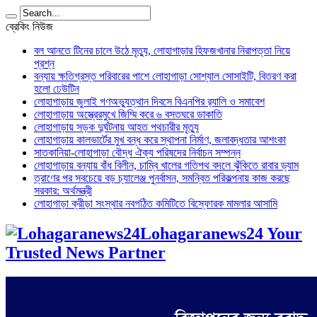
ব্রেকিং নিউজ
বল আনতে টিনের চালে উঠে মৃত্যু, লোহাগাড়ার হিফজখানার নিরাপত্তা নিয়ে
প্রশ্ন
বন্যায় ক্ষতিগ্রস্ত পরিবারের পাশে লোহাগাড়া সোশ্যাল সোসাইটি, বিতরণ করা
হলো ঢেউটিন
লোহাগাড়ায় জুলাই গণঅভ্যুত্থান দিবসে বিএনপির র‌্যালি ও সমাবেশ
লোহাগাড়ায় অস্ত্রেরমুখে জিম্মি করে ৬ বসতঘরে ডাকাতি
লোহাগাড়ায় সড়ক দুর্ঘটনায় আহত পথচারীর মৃত্যু
লোহাগাড়ায় কালভার্টের মুখ বন্ধ করে স্থাপনা নির্মাণ, জলাবদ্ধতার আশংকা
সাতকানিয়া-লোহাগাড়া বৌদ্ধ ঐক্য পরিষদের নির্বাচন সম্পন্ন
লোহাগাড়ায় বন্যায় বাঁধ বিলীন, চাম্বি খালের গতিপথ বদলে ঝুঁকিতে রাবার ড্যাম
ত্রাণের পর সবচেয়ে বড় চ্যালেঞ্জ পুনর্বাসন, সমন্বিত পরিকল্পনায় কাজ করছে
সরকার: অর্থমন্ত্রী
লোহাগাড়া ক্রীড়া সংস্থার নবগঠিত কমিটিতে বিস্ফোরক মামলার আসামি
Lohagaranews24 Your
Trusted News Partner