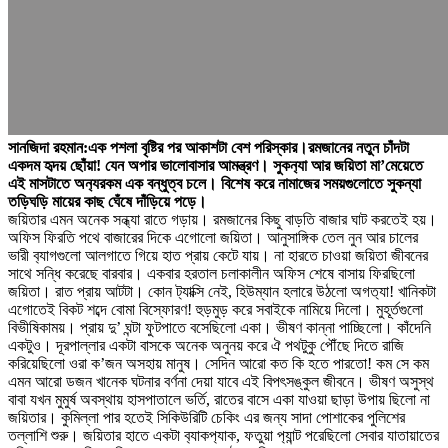
সানজিদা রহমান:এক পশলা বৃষ্টির পর আকাশটা বেশ পরিস্কার।রমজানের নতুন চাঁদটা
একদম হৃদয় ছোঁয়া! যেন অপার ভালোবাসার আমন্ত্রণ। সুকন
্যা আর জয়িতা মা’মেয়েতে
এই মাসটাতে অন
্যরকম এক বন্ধুত্ব চলে। বিশেষ করে নামাজের সময়গুলোতে সুকন্যা
তড়িঘড়ি মায়ের কাছ ঘেঁষে দাঁড়িয়ে পড়ে।
জয়িতার এমন অনেক সন্ধ্যা রাতে গড়ায়। রমজানের কিছু বাড়তি বাজার ঘাট করতেই হয়।
অফিস ফিরতি পথে বাজারের দিকে এগোলো জয়িতা। আনুসাঙ্গিক তেল নুন আর চালের
ভারী ব
্যাগগুলো আলগাতে গিয়ে হাত প্রায় কেটে যায়। না হারতে চাওয়া জয়িতা জীবনের
সাথে সন্ধি করেছে বারবার। একবার হরতাল চলাকালীন অফিস শেষে বাসায় ফিরছিলো
জয়িতা। রাত প্রায় আটটা। কোন ট
্যাক্সি নেই, হিউম্যান হলারে উঠলো অগত
্যা! খানিকটা
এগোতেই বিকট শব্দে বোমা বিস্ফোরণ! হুড়মুড় করে সবাইকে নামিয়ে দিলো। মুহূর্তগুলো
বিভীষিকাময়। প্রায় দু’ ঘন্টা ফুটপাতে বসেছিলো একা। ভীষণ কান্না পাচ্ছিলো। কাঁদেনি
একটুও। দূরপাল্লার একটা বাসকে অনেক অনুনয় করে ঐ পথটুকু পৌঁছে দিতে রাজি
করিয়েছিলো ওরা ক’জন অসহায় মানুষ। সেদিন আরো কত কি হতে পারতো! কম সে কম
এমন আরো ডজন খানেক ঘটনার বর্ণনা দেয়া যাবে এই বিপৎসঙ্কুল জীবনে। ভীষণ অসুস্থ
বাবা যখন মুমুর্ষ অবস্থায় হাসপাতালে ভর্তি, রাতের বাসে একা যাওয়া ছাড়া উপায় ছিলো না
জয়িতার। কুমিল্লা পার হতেই সিকিউরিটি চেকিং এর জন্য সাদা পোশাকের পুলিশের
তল্লাশি শুরু। জয়িতার হাতে একটা ব
্যাকপ
্যাক, ফতুয়া প
্যান্ট পরেছিলো সেবার যাতায়াতের