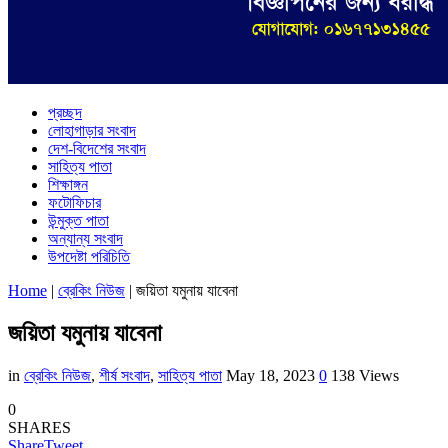
প্রচ্ছদ
লোহাগাড়ার সংবাদ
দেশ-বিদেশের সংবাদ
সাহিত্য পাতা
শিক্ষাঙ্গন
ফটোফিচার
উন্মুক্ত পাতা
অন্যান্য সংবাদ
উপদেষ্টা পরিচিতি
Home
|
ব্রেকিং নিউজ
|
জয়িতা যমুনায় যাবেনা
জয়িতা যমুনায় যাবেনা
in
ব্রেকিং নিউজ
,
শীর্ষ সংবাদ
,
সাহিত্য পাতা
May 18, 2023
0
138 Views
0
SHARES
Share
Tweet