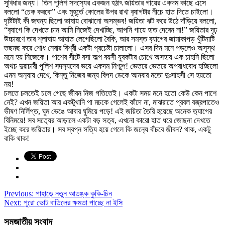
সুবিধার জন্য। তিন পুলিশ সদস
্যের একজন হঠাৎ জয়িতার গায়ের একদম কাছে এসে
বললো “চেক করবো” এবং মুহূর্তে কোলের উপর রাখা ব
্যাগটার নীচে হাত দিতে চাইলো।
দৃষ্টিটাই কী জঘন্য ছিলো ভাষায় বোঝানো অসম্ভব! জয়িতা ঝট করে উঠে দাঁড়িয়ে বললো,
“ব
্যাগে কি দেখতে চান আমি নিজেই দেখাচ্ছি, আপনি গায়ে হাত দেবেন না!” জয়িতার দৃঢ়
উচ্চারণে তার শ্লাঘায় আঘাত লেগেছিলো বৈকি, আর সমস্ত ব
্যাগের জামাকাপড় খুঁটিনাটি
তছনছ করে শোধ নেবার বিশ্রী একটা প্রচেষ্টা চালালো। এসব দিন মনে পড়লেও অসুস্থ
মনে হয় নিজেকে। পাশের সীটে বসা অল্প বয়সী যুবকটার চোখে অসহায় এক চাহনি ছিলো
অথচ দুরাচারী পুলিশ সদস
্যদের ভয়ে একদম নিশ্চুপ! ভেতরে ভেতরে অপরাধবোধ হচ্ছিলো
এমন অন
্যায় দেখে, কিন্তু নিজের জন্য বিপদ ডেকে আনবার মতো দুঃসাহসী সে হয়তো
নয়!
চলতে চলতেই চলে গেছে জীবন নিজ গতিতেই। একটা সময় মনে হতো কেউ কেন পাশে
নেই? এখন জয়িতা আর একটুখানি পা মচকে গেলেই কাঁদে না, মাঝরাতে প্রবল বজ্রপাতেও
ভীষণ নির্লিপ্ত, ঘুম ভেঙে আবার ঘুমিয়ে পড়ে! এই জয়িতা তৈরি হয়েছে অনেক ত
্যাগের
বিনিময়ে! সব সত
্যের আড়ালে একটা বড় সত
্য, এখনো কারো হাত ধরে জোছনা দেখতে
ইচ্ছে করে জয়িতার। সব স্বপ্ন সত্যি হয়ে গেলে কি জন
্যে বাঁচবে জীবন? থাক, একটু
বাকি থাক!
Previous:
পাহাড়ে নতুন আতঙ্ক কুকি-চিন
Next:
পুরো ভোট বাতিলের ক্ষমতা পাচ্ছে না ইসি
সমজাতীয় সংবাদ