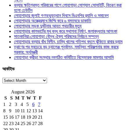
বন্যায় ক্ষতিগ্রস্ত পরিবারের পাশে লোহাগাড়া সোশ্যাল সোসাইটি, বিতরণ করা
হলো ঢেউটিন
লোহাগাড়ায় জুলাই গণঅভ্যুত্থান দিবসে বিএনপির র‌্যালি ও সমাবেশ
লোহাগাড়ায় অস্ত্রেরমুখে জিম্মি করে ৬ বসতঘরে ডাকাতি
লোহাগাড়ায় সড়ক দুর্ঘটনায় আহত পথচারীর মৃত্যু
লোহাগাড়ায় কালভার্টের মুখ বন্ধ করে স্থাপনা নির্মাণ, জলাবদ্ধতার আশংকা
সাতকানিয়া-লোহাগাড়া বৌদ্ধ ঐক্য পরিষদের নির্বাচন সম্পন্ন
লোহাগাড়ায় বন্যায় বাঁধ বিলীন, চাম্বি খালের গতিপথ বদলে ঝুঁকিতে রাবার ড্যাম
ত্রাণের পর সবচেয়ে বড় চ্যালেঞ্জ পুনর্বাসন, সমন্বিত পরিকল্পনায় কাজ করছে
সরকার: অর্থমন্ত্রী
লোহাগাড়া ক্রীড়া সংস্থার নবগঠিত কমিটিতে বিস্ফোরক মামলার আসামি
আর্কাইভ
আর্কাইভ
August 2026
S
S
M
T
W
T
F
1
2
3
4
5
6
7
8
9
10
11
12
13
14
15
16
17
18
19
20
21
22
23
24
25
26
27
28
29
30
31