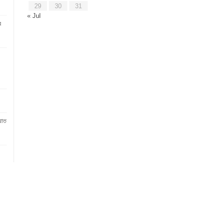
29
30
31
« Jul
ে
য়াত