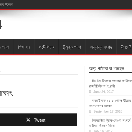
াড়ছে উদ্বেগ
য পাতা
শিক্ষাঙ্গন
ফটোফিচার
উন্মুক্ত পাতা
অন্যান্য সংবাদ
উপদেষ্ট
অন্য পাঠকরা যা পড়ছেন
ৎ
ঈদ-উল-ফিতরের শুভেচ্ছা জানিয়ে
রাজনীতিবিদ শ.ই.রাহী
াক্ষাৎ
June 24, 2017
বাহরাইনকে ১০-০ গোলে উড়িয়ে 
বাংলাদেশের মেয়েরা
September 17, 2018
Tweet
মিরসরাইয়ে ট্রাক-লেগুনা সংঘর্ষ
নারীসহ তিনজন নিহত
July 16, 2017