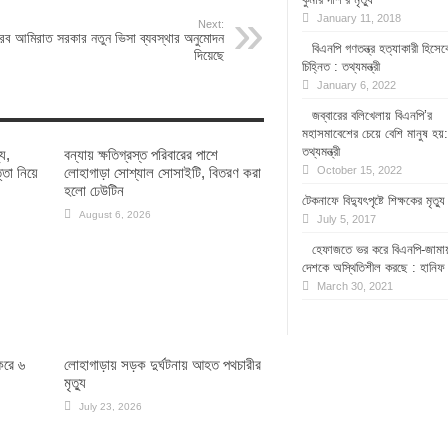
January 11, 2018
Next:
ব আমিরাত সরকার নতুন ভিসা ব্যবস্থার অনুমোদন
বিএনপি গণতন্ত্র হত্যাকারী হিসেব
দিয়েছে
চিহ্নিত : তথ্যমন্ত্রী
January 6, 2022
জব্বারের বলিখেলায় বিএনপি’র
মহাসমাবেশের চেয়ে বেশি মানুষ হয়:
তথ্যমন্ত্রী
ু,
বন্যায় ক্ষতিগ্রস্ত পরিবারের পাশে
্তা নিয়ে
লোহাগাড়া সোশ্যাল সোসাইটি, বিতরণ করা
October 15, 2022
হলো ঢেউটিন
টেকনাফে বিদ্যুৎপৃষ্টে শিক্ষকের মৃত্যু
August 6, 2026
July 5, 2017
হেফাজতে ভর করে বিএনপি-জামা
দেশকে অস্থিতিশীল করছে : হানিফ
March 30, 2021
 করে ৬
লোহাগাড়ায় সড়ক দুর্ঘটনায় আহত পথচারীর
মৃত্যু
July 23, 2026