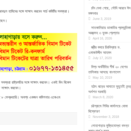
চাঁদ দেখা গেছে, সৌদি আরবে ঈদ
 আবদুল হামিদের সঙ্গে সাক্ষাৎ করবেন সার্চ কমিটির সদস্যরা।
মঙ্গলবার
June 3, 2019
রেছেন।
সাতকানিয়ায় ডাকাতির প্রস্তুতিক
অস্ত্রসহ ৩ যুবক গ্রেপ্তার
April 16, 2026
স্ত্রীর কবরে চিরনিদ্রায় ড.
এমাজউদ্দীন আহমদ
July 17, 2020
বিশ্ব অর্থনীতির শীর্ষ ২০ দেশের
তালিকায় আসছে বাংলাদেশ
May 10, 2019
র সদস্যরা রাষ্ট্রপতির সঙ্গে সাক্ষাৎ করবেন। একই দিন বিকেল
হঠাৎ ঝড়ের আঘাতে মুহূর্তেই লন্ডভ
য় সাক্ষাৎ করবেন।
অর্ধশত ঘরবাড়ি
চ্ছে ৮ ফেব্রুয়ারি। অবশ্য একজন কমিশনার একেএম
March 8, 2020
চট্টগ্রামে শিবির কার্যালয়ে বোমা
বিস্ফোরণ
November 3, 2018
লোহাগাড়ার মুক্তিযোদ্ধা বসন্ত
কুমার দাশ’র মৃত্যু