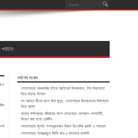
া পরিচিতি
সর্বশেষ সংবাদ
ছেন
লোহাগাড়ায় নজরদারির বাইরে প্রাইভেট হিফজখানা, শিশু নিরাপত্তা
নিয়ে বাড়ছে উদ্বেগ
বল আনতে টিনের চালে উঠে মৃত্যু, লোহাগাড়ার হিফজখানার নিরাপত্তা
দিল
নিয়ে প্রশ্ন
বন্যায় ক্ষতিগ্রস্ত পরিবারের পাশে লোহাগাড়া সোশ্যাল সোসাইটি,
বিতরণ করা হলো ঢেউটিন
ে এক
লোহাগাড়ায় জুলাই গণঅভ্যুত্থান দিবসে বিএনপির র‌্যালি ও সমাবেশ
লোহাগাড়ায় অস্ত্রেরমুখে জিম্মি করে ৬ বসতঘরে ডাকাতি