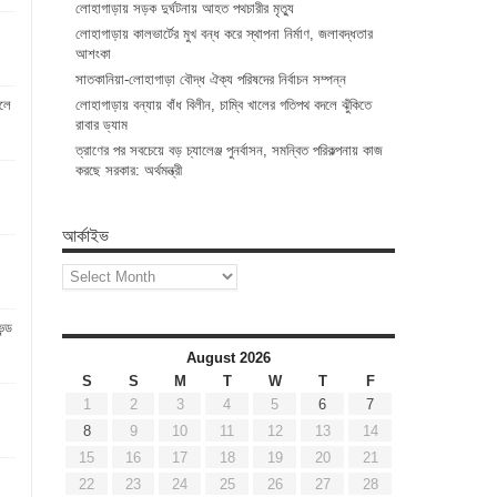
লোহাগাড়ায় সড়ক দুর্ঘটনায় আহত পথচারীর মৃত্যু
লোহাগাড়ায় কালভার্টের মুখ বন্ধ করে স্থাপনা নির্মাণ, জলাবদ্ধতার
আশংকা
সাতকানিয়া-লোহাগাড়া বৌদ্ধ ঐক্য পরিষদের নির্বাচন সম্পন্ন
ালে
লোহাগাড়ায় বন্যায় বাঁধ বিলীন, চাম্বি খালের গতিপথ বদলে ঝুঁকিতে
রাবার ড্যাম
ত্রাণের পর সবচেয়ে বড় চ্যালেঞ্জ পুনর্বাসন, সমন্বিত পরিকল্পনায় কাজ
করছে সরকার: অর্থমন্ত্রী
আর্কাইভ
আর্কাইভ
ন্ড
August 2026
S
S
M
T
W
T
F
1
2
3
4
5
6
7
8
9
10
11
12
13
14
15
16
17
18
19
20
21
22
23
24
25
26
27
28