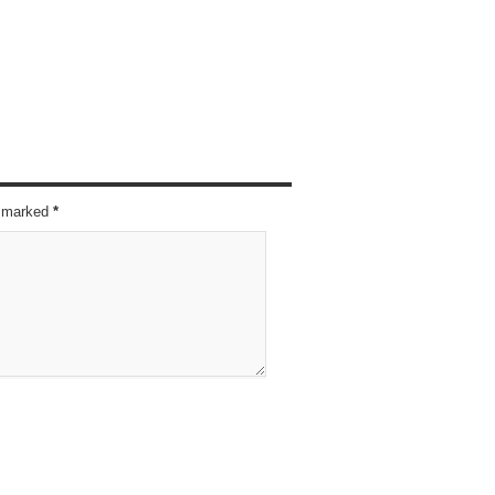
re marked
*