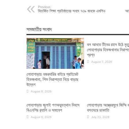
Previous:
বিতর্কিত শিক্ষা প্রতিষ্ঠানের সনদে ৭৩৯ জনকে এমপিও
আর
সমজাতীয় সংবাদ
বল আনতে টিনের চালে উঠে মৃত্য
লোহাগাড়ার হিফজখানার নিরাপত
প্রশ্ন
August 7, 2026
লোহাগাড়ায় নজরদারির বাইরে প্রাইভেট
হিফজখানা, শিশু নিরাপত্তা নিয়ে বাড়ছে
উদ্বেগ
August 8, 2026
লোহাগাড়ায় জুলাই গণঅভ্যুত্থান দিবসে
লোহাগাড়ায় অস্ত্রেরমুখে জিম্মি
বিএনপির র‌্যালি ও সমাবেশ
বসতঘরে ডাকাতি
August 6, 2026
July 23, 2026