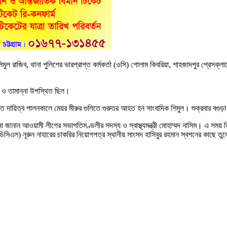
ুল রাজিব, থানা পুলিশের ভারপ্রাপ্ত কর্মকর্তা (ওসি) গোলাম কিবরিয়া, শাহজাদপুর প্রেসক
মুদ ও তামান্না উপস্থিত ছিল।
 দায়িত্ব পালনকালে মেয়র মীরুর গুলিতে গুরুতর আহত হন সাংবাদিক শিমুল। শুক্রবার বগুড়া থে
 জানান আওয়ামী লীগের সভাপতিমণ্ডলীর সদস্য ও স্বাস্থ্যমন্ত্রী মোহাম্মদ নাসিম। এ সময় 
(ইডিসিএল) নূরুন নাহারের চাকরির নিয়োগপত্র স্থানীয় সাংসদ হাসিবুর রহমান স্বপনের কাছে তু