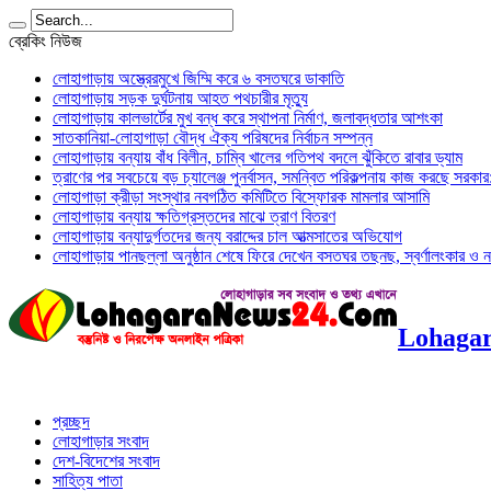
ব্রেকিং নিউজ
লোহাগাড়ায় অস্ত্রেরমুখে জিম্মি করে ৬ বসতঘরে ডাকাতি
লোহাগাড়ায় সড়ক দুর্ঘটনায় আহত পথচারীর মৃত্যু
লোহাগাড়ায় কালভার্টের মুখ বন্ধ করে স্থাপনা নির্মাণ, জলাবদ্ধতার আশংকা
সাতকানিয়া-লোহাগাড়া বৌদ্ধ ঐক্য পরিষদের নির্বাচন সম্পন্ন
লোহাগাড়ায় বন্যায় বাঁধ বিলীন, চাম্বি খালের গতিপথ বদলে ঝুঁকিতে রাবার ড্যাম
ত্রাণের পর সবচেয়ে বড় চ্যালেঞ্জ পুনর্বাসন, সমন্বিত পরিকল্পনায় কাজ করছে সরকার: অ
লোহাগাড়া ক্রীড়া সংস্থার নবগঠিত কমিটিতে বিস্ফোরক মামলার আসামি
লোহাগাড়ায় বন্যায় ক্ষতিগ্রস্তদের মাঝে ত্রাণ বিতরণ
লোহাগাড়ায় বন্যাদুর্গতদের জন্য বরাদ্দের চাল আত্মসাতের অভিযোগ
লোহাগাড়ায় পানছল্লা অনুষ্ঠান শেষে ফিরে দেখেন বসতঘর তছনছ, স্বর্ণালংকার ও ন
Lohagar
প্রচ্ছদ
লোহাগাড়ার সংবাদ
দেশ-বিদেশের সংবাদ
সাহিত্য পাতা