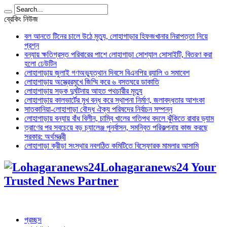
ব্রেকিং নিউজ
বল আনতে টিনের চালে উঠে মৃত্যু, লোহাগাড়ার হিফজখানার নিরাপত্তা নিয়ে
প্রশ্ন
বন্যায় ক্ষতিগ্রস্ত পরিবারের পাশে লোহাগাড়া সোশ্যাল সোসাইটি, বিতরণ করা
হলো ঢেউটিন
লোহাগাড়ায় জুলাই গণঅভ্যুত্থান দিবসে বিএনপির র‌্যালি ও সমাবেশ
লোহাগাড়ায় অস্ত্রেরমুখে জিম্মি করে ৬ বসতঘরে ডাকাতি
লোহাগাড়ায় সড়ক দুর্ঘটনায় আহত পথচারীর মৃত্যু
লোহাগাড়ায় কালভার্টের মুখ বন্ধ করে স্থাপনা নির্মাণ, জলাবদ্ধতার আশংকা
সাতকানিয়া-লোহাগাড়া বৌদ্ধ ঐক্য পরিষদের নির্বাচন সম্পন্ন
লোহাগাড়ায় বন্যায় বাঁধ বিলীন, চাম্বি খালের গতিপথ বদলে ঝুঁকিতে রাবার ড্যাম
ত্রাণের পর সবচেয়ে বড় চ্যালেঞ্জ পুনর্বাসন, সমন্বিত পরিকল্পনায় কাজ করছে
সরকার: অর্থমন্ত্রী
লোহাগাড়া ক্রীড়া সংস্থার নবগঠিত কমিটিতে বিস্ফোরক মামলার আসামি
Lohagaranews24 Your
Trusted News Partner
প্রচ্ছদ