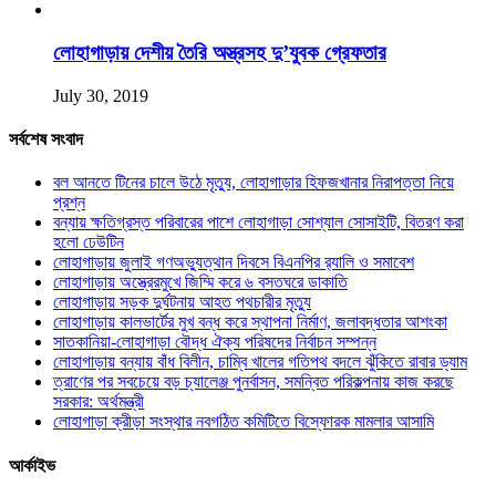
লোহাগাড়ায় দেশীয় তৈরি অস্ত্রসহ দু’যুবক গ্রেফতার
July 30, 2019
সর্বশেষ সংবাদ
বল আনতে টিনের চালে উঠে মৃত্যু, লোহাগাড়ার হিফজখানার নিরাপত্তা নিয়ে
প্রশ্ন
বন্যায় ক্ষতিগ্রস্ত পরিবারের পাশে লোহাগাড়া সোশ্যাল সোসাইটি, বিতরণ করা
হলো ঢেউটিন
লোহাগাড়ায় জুলাই গণঅভ্যুত্থান দিবসে বিএনপির র‌্যালি ও সমাবেশ
লোহাগাড়ায় অস্ত্রেরমুখে জিম্মি করে ৬ বসতঘরে ডাকাতি
লোহাগাড়ায় সড়ক দুর্ঘটনায় আহত পথচারীর মৃত্যু
লোহাগাড়ায় কালভার্টের মুখ বন্ধ করে স্থাপনা নির্মাণ, জলাবদ্ধতার আশংকা
সাতকানিয়া-লোহাগাড়া বৌদ্ধ ঐক্য পরিষদের নির্বাচন সম্পন্ন
লোহাগাড়ায় বন্যায় বাঁধ বিলীন, চাম্বি খালের গতিপথ বদলে ঝুঁকিতে রাবার ড্যাম
ত্রাণের পর সবচেয়ে বড় চ্যালেঞ্জ পুনর্বাসন, সমন্বিত পরিকল্পনায় কাজ করছে
সরকার: অর্থমন্ত্রী
লোহাগাড়া ক্রীড়া সংস্থার নবগঠিত কমিটিতে বিস্ফোরক মামলার আসামি
আর্কাইভ