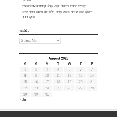
আশংকা
সাতকানিয়া-লোহাগাড়া বৌদ্ধ ঐক্য পরিষদের নির্বাচন সম্পন্ন
লোহাগাড়ায় বন্যায় বাঁধ বিলীন, চাম্বি খালের গতিপথ বদলে ঝুঁকিতে
রাবার ড্যাম
আর্কাইভ
আর্কাইভ
August 2026
S
S
M
T
W
T
F
1
2
3
4
5
6
7
8
9
10
11
12
13
14
15
16
17
18
19
20
21
22
23
24
25
26
27
28
29
30
31
« Jul