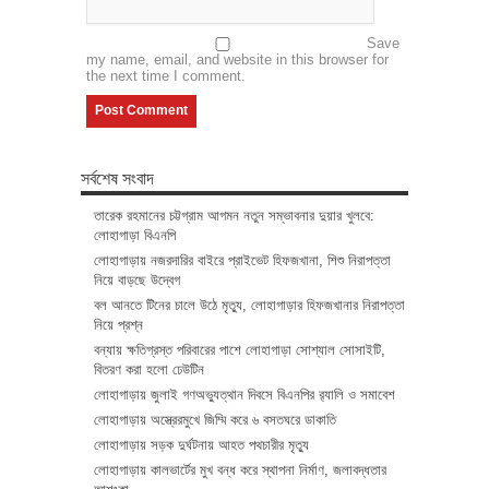
Save
my name, email, and website in this browser for
the next time I comment.
সর্বশেষ সংবাদ
তারেক রহমানের চট্টগ্রাম আগমন নতুন সম্ভাবনার দুয়ার খুলবে:
লোহাগাড়া বিএনপি
লোহাগাড়ায় নজরদারির বাইরে প্রাইভেট হিফজখানা, শিশু নিরাপত্তা
নিয়ে বাড়ছে উদ্বেগ
বল আনতে টিনের চালে উঠে মৃত্যু, লোহাগাড়ার হিফজখানার নিরাপত্তা
নিয়ে প্রশ্ন
বন্যায় ক্ষতিগ্রস্ত পরিবারের পাশে লোহাগাড়া সোশ্যাল সোসাইটি,
বিতরণ করা হলো ঢেউটিন
লোহাগাড়ায় জুলাই গণঅভ্যুত্থান দিবসে বিএনপির র‌্যালি ও সমাবেশ
লোহাগাড়ায় অস্ত্রেরমুখে জিম্মি করে ৬ বসতঘরে ডাকাতি
লোহাগাড়ায় সড়ক দুর্ঘটনায় আহত পথচারীর মৃত্যু
লোহাগাড়ায় কালভার্টের মুখ বন্ধ করে স্থাপনা নির্মাণ, জলাবদ্ধতার