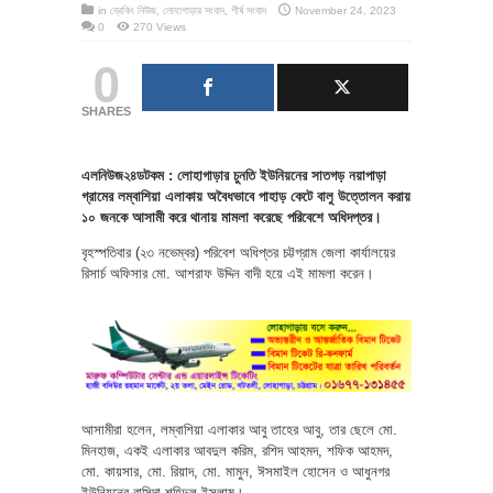
in
ব্রেকিং নিউজ
,
লোহাগাড়ার সংবাদ
,
শীর্ষ সংবাদ
November 24, 2023
0
270 Views
0
SHARES
এলনিউজ২৪ডটকম : লোহাগাড়ার চুনতি ইউনিয়নের সাতগড় নয়াপাড়া
গ্রামের লম্বাশিয়া এলাকায় অবৈধভাবে পাহাড় কেটে বালু উত্তোলন করায়
১০ জনকে আসামী করে থানায় মামলা করেছে পরিবেশে অধিদপ্তর।
বৃহস্পতিবার (২৩ নভেম্বর) পরিবেশ অধিপ্তর চট্টগ্রাম জেলা কার্যালয়ের
রিসার্চ অফিসার মো. আশরাফ উদ্দিন বাদী হয়ে এই মামলা করেন।
আসামীরা হলেন, লম্বাশিয়া এলাকার আবু তাহের আবু, তার ছেলে মো.
মিনহাজ, একই এলাকার আবদুল করিম, রশিদ আহমদ, শফিক আহমদ,
মো. কায়সার, মো. রিয়াদ, মো. মামুন, ঈসমাইল হোসেন ও আধুনগর
ইউনিয়নের বাসিন্দা শহিদুল ইসলাম।