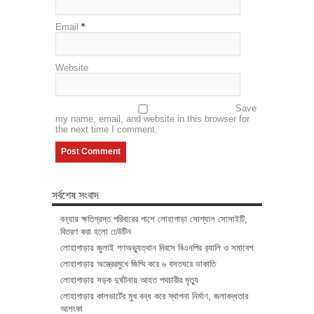
Email
*
Website
Save
my name, email, and website in this browser for
the next time I comment.
সর্বশেষ সংবাদ
বন্যায় ক্ষতিগ্রস্ত পরিবারের পাশে লোহাগাড়া সোশ্যাল সোসাইটি,
বিতরণ করা হলো ঢেউটিন
লোহাগাড়ায় জুলাই গণঅভ্যুত্থান দিবসে বিএনপির র‌্যালি ও সমাবেশ
লোহাগাড়ায় অস্ত্রেরমুখে জিম্মি করে ৬ বসতঘরে ডাকাতি
লোহাগাড়ায় সড়ক দুর্ঘটনায় আহত পথচারীর মৃত্যু
লোহাগাড়ায় কালভার্টের মুখ বন্ধ করে স্থাপনা নির্মাণ, জলাবদ্ধতার
আশংকা