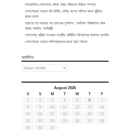
সাতকানিয়া-লোহাগাড়া বৌদ্ধ ঐক্য পরিষদের নির্বাচন সম্পন্ন
লোহাগাড়ায় বন্যায় বাঁধ বিলীন, চাম্বি খালের গতিপথ বদলে ঝুঁকিতে
রাবার ড্যাম
ত্রাণের পর সবচেয়ে বড় চ্যালেঞ্জ পুনর্বাসন, সমন্বিত পরিকল্পনায় কাজ
করছে সরকার: অর্থমন্ত্রী
লোহাগাড়া ক্রীড়া সংস্থার নবগঠিত কমিটিতে বিস্ফোরক মামলার আসামি
লোহাগাড়ায় বন্যায় ক্ষতিগ্রস্তদের মাঝে ত্রাণ বিতরণ
আর্কাইভ
আর্কাইভ
August 2026
S
S
M
T
W
T
F
1
2
3
4
5
6
7
8
9
10
11
12
13
14
15
16
17
18
19
20
21
22
23
24
25
26
27
28
29
30
31