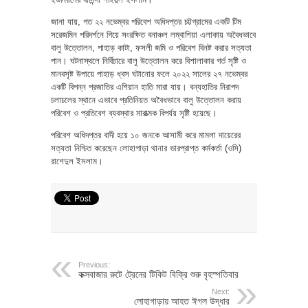
জানা যায়, গত ২২ নভেম্বর পরিবেশ অধিদপ্তর চট্টগ্রামের একটি টিম
সরেজমিন পরিদর্শনে গিয়ে সংরক্ষিত বনাঞ্চল লম্বাশিয়া এলাকায় অবৈধভাবে
বালু উত্তোলন, পাহাড় কাটা, ফসলী জমি ও পরিবেশ বিনষ্ট করার সত্যতা
পান। ঘটনাস্থলে নির্বিচারে বালু উত্তোলন করে বিশালাকার গর্ত সৃষ্টি ও
মানবসৃষ্ট উপায়ে পাহাড় ধ্বস ঘটানোর ফলে ২০২২ সালের ২৭ নভেম্বর
একটি বিপন্ন প্রজাতির এশিয়ান হাতি মারা যায়। বন্যহাতির নিরাপদ
চলাচলের স্থানে এভাবে প্রতিনিয়ত অবৈধভাবে বালু উত্তোলন করায়
পরিবেশ ও প্রতিবেশ ব্যবস্থার মারাত্মক বিপর্যয় সৃষ্টি হয়েছে।
পরিবেশ অধিদপ্তর বাদী হয়ে ১০ জনকে আসামী করে মামলা দায়েরের
সত্যতা নিশ্চিত করেছেন লোহাগাড়া থানার ভারপ্রাপ্ত কর্মকর্তা (ওসি)
রাশেদুল ইসলাম।
Previous:
কক্সবাজার রুটে ট্রেনের টিকিট বিক্রি শুরু বৃহস্পতিবার
Next:
লোহাগাড়ায় আহত ঈগল উদ্ধার