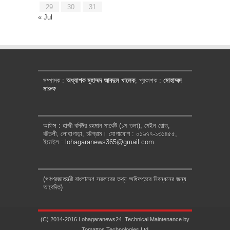
29
30
31
« Jul
সম্পাদক :
অধ্যাপক মুহাম্মদ আবদুল খালেক
, প্রকাশক :
মোহাম্মদ
মারুফ
অফিস : হাজী বদিউর রহমান মার্কেট (১ম তলা), মেইন রোড,
বটতলী, লোহাগাড়া, চট্টগ্রাম। যোগাযোগ : ০১৬৭৭-১৩১৪৫৫,
ইমেইল : lohagaranews365@gmail.com
(গণপ্রজাতন্ত্রী বাংলাদেশ সরকারের তথ্য অধিদপ্তরে নিবন্ধনের জন্য
আবেদিত)
(C) 2014-2016 Lohagaranews24. Technical Maintenance by
Tomattos Technologies Ltd