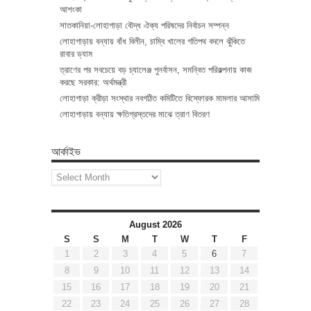
আশংকা
সাতকানিয়া-লোহাগাড়া বৌদ্ধ ঐক্য পরিষদের নির্বাচন সম্পন্ন
লোহাগাড়ায় বন্যায় বাঁধ বিলীন, চাম্বি খালের গতিপথ বদলে ঝুঁকিতে
রাবার ড্যাম
ত্রাণের পর সবচেয়ে বড় চ্যালেঞ্জ পুনর্বাসন, সমন্বিত পরিকল্পনায় কাজ
করছে সরকার: অর্থমন্ত্রী
লোহাগাড়া ক্রীড়া সংস্থার নবগঠিত কমিটিতে বিস্ফোরক মামলার আসামি
লোহাগাড়ায় বন্যায় ক্ষতিগ্রস্তদের মাঝে ত্রাণ বিতরণ
আর্কাইভ
আর্কাইভ
August 2026
S
S
M
T
W
T
F
1
2
3
4
5
6
7
8
9
10
11
12
13
14
15
16
17
18
19
20
21
22
23
24
25
26
27
28