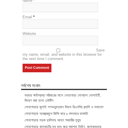
Name
*
Email
*
Website
Save
my name, email, and website in this browser for
the next time I comment.
সর্বশেষ সংবাদ
বন্যায় ক্ষতিগ্রস্ত পরিবারের পাশে লোহাগাড়া সোশ্যাল সোসাইটি,
বিতরণ করা হলো ঢেউটিন
লোহাগাড়ায় জুলাই গণঅভ্যুত্থান দিবসে বিএনপির র‌্যালি ও সমাবেশ
লোহাগাড়ায় অস্ত্রেরমুখে জিম্মি করে ৬ বসতঘরে ডাকাতি
লোহাগাড়ায় সড়ক দুর্ঘটনায় আহত পথচারীর মৃত্যু
লোহাগাড়ায় কালভার্টের মুখ বন্ধ করে স্থাপনা নির্মাণ, জলাবদ্ধতার