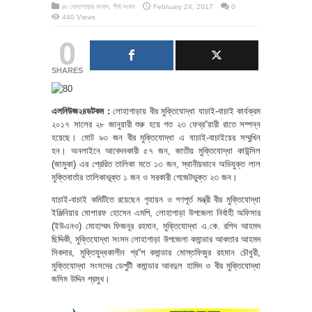
in
লোহাগাড়ার সংবাদ
,
শীর্ষ সংবাদ
February 24, 2017
0
440 Views
0
SHARES
এলনিউজ২৪ডটকম :
লোহাগাড়ায় বীর মুক্তিযোদ্ধা যাচাই-বাচাই কার্যক্রম
২০১৭ সালের ২৮ জানুয়ারী শুরু হয়ে গত ২৩ ফেব্র“য়ারী রাতে সম্পন্ন
হয়েছে। মোট ৯৩ জন বীর মুক্তিযোদ্ধা এ যাচাই-বাচাইয়ের সম্মুখিন
হন। অনলাইনে আবেদনকারী ৫৭ জন, জাতীয় মুক্তিযোদ্ধা কাউন্সিল
(জামুকা) এর প্রেরিত তালিকা মতে ১৩ জন, স্থানীয়ভাবে অভিযুক্ত লাল
মুক্তিবার্তার তালিকাভূক্ত ১ জন ও সরকারী গেজেটভুক্ত ২৩ জন।
যাচাই-বাচাই কমিটিতে রয়েছেন গৃহায়ন ও গণপূর্ত মন্ত্রী বীর মুক্তিযোদ্ধা
ইঞ্জিনিয়ার মোশারফ হোসেন এমপি, লোহাগাড়া উপজেলা নির্বাহী অফিসার
(ইউএনও) মোহাম্মদ ফিজনূর রহমান, মুক্তিযোদ্ধা এ.কে. রশিদ আহমদ
ছিদ্দিকী, মুক্তিযোদ্ধা সংসদ লোহাগাড়া উপজেলা কমান্ডার আকতার আহমদ
সিকদার, মুক্তিযুদ্ধকালীন গ্র“প কমান্ডার মোস্তফিজুর রহমান চৌধুরী,
মুক্তিযোদ্ধা সংসদের ডেপুটী কমান্ডার আবদুল হামিদ ও বীর মুক্তিযোদ্ধা
জসিম উদ্দিন প্রমুখ।