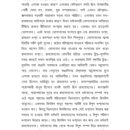
পাহাড়ি এলাকা হওয়ার কারণে এলাকার বেশিরভাগ বসতি ছিল উপজাতীয়
গোষ্ঠী যেমন মগ, চাকমা, মুরং সম্প্রদায়ের। তাই এখনও চট্টগ্রাম–
কক্সবাজার সড়কটি আরাকান সড়ক নামে পরিচিত। এলাকায় তখন মগ–
চাকমাদের আধিপত্য থাকার কারণে ভিন্ন ধর্মাবলম্বী ভোলানাথকে অস্থিত্ব
টিকিয়ে রাখতে রীতিমতো সংগ্রাম করতে হয়। এরপরও হাল ছাড়েননি
ভোলানাথ। এরই মধ্যে ভোলানাথের সংসারে জন্ম নেয় রামমোহন গুপ্ত,
রামচরণ গুপ্ত ও রামস্মরণ গুপ্ত নামে তিন শিশুপুত্র। ভোলানাথের গল্পের
দ্বিতীয় পর্বটা খুবই সুখের। কঠোর পরিশ্রমের মাধ্যমে পরিবারে অনাবিল সুখ
নিয়ে আসেন তিনি। ভোলানাথ মারা যাওয়ার পর সংসারের হাল ধরেন
রামমোহন গুপ্ত। রামমোহনের মোহনীয় চরিত্র এলাকার হিন্দু–মুসলিম
সবার কাছেই সমান জনপ্রিয় হয়ে ওঠে। এ অবস্থায় তিনি স্থানীয় হিন্দু–
মুসলিম তথা বাঙালি সমাজকে একত্রিত করে আদিবাসী খেদাও আন্দোলন
গড়ে তোলেন। তার নেতৃত্বে বাঙালিদের ঐক্যবদ্ধ আন্দোলনের মুখে
এলাকা ছাড়তে বাধ্য হয় আদিবাসীরা। তখন বাঙালিদের পরাক্রমশালী
নেতা হিসেবে আবির্ভূত হন রামমোহন গুপ্ত। অসাম্প্রদায়িক চেতনার
পরোপকারী মানুষ হিসেবে যথেষ্ট খ্যাতি ছিল রামমোহনের। জনশ্রুতি
আছে, পরোপকারের সূত্র ধরে রামমোহনের সঙ্গে ধর্মবোনের সম্পর্ক গড়ে
ওঠে পদুয়া গ্রামের স্বামী পরিত্যক্তা নিঃসন্তান মুসলিম মহিলা বিলকিস
খাতুনের। একসময় বিলকিস খাতুন স্বপ্নে আদিষ্ট হয়ে বিপুল গুপ্তধনের
সন্ধান পান। কিন্তু নিঃসন্তান বিলকিসের পক্ষে সেই গুপ্তধন উদ্ধার করা
সম্ভব না হওয়ায় তিনি ধর্মভাই রামমোহনের সহায়তায় এ বিপুল পরিমাণ
গুপ্তধন উদ্ধার করেন। পরে বিলকিস সব গুপ্তধন দান করে দেন ধর্মভাই
রামমোহনকে। ধর্মবোনের কাছ থেকে পাওয়া বিপুল সম্পদ দিয়ে রামমোহন