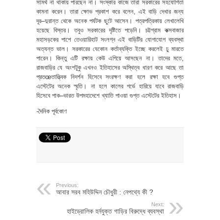
সামর্থ না থাকায় পারছেন না। সংস্কার কাজে তারা সরকারের সহযোগিতা
কামনা করেন। তারা ক্ষোভ প্রকাশ করে বলেন, এই বাড়ি দেখার জন্য
দূর–দুরান্ত থেকে অনেক পর্যটক ছুটে আসেন। পত্রপত্রিকায় লেখালেখি
হয়েছে বিস্তর। তবুও সরকারের দৃষ্টিতে পড়েনি। চট্টগ্রাম কক্সবাজার
মহাসড়কের পাশে তেওয়ারিহাট সংলগ্ন এই বাড়িটির যোগাযোগ ব্যবস্থা
অত্যন্ত ভাল। সরকারের যেকোন কর্তাব্যক্তি ইচ্ছে করলেই ঢু মারতে
পারেন। কিন্তু এটি রক্ষায় কেউ এগিয়ে আসছেন না। তাদের মতে,
রাজবাড়ির যে অংশটুকু এখনও ইতিহাসের অস্থিত্ব ধারণ করে আছে তা
প্রতœতাত্ত্বিক নিদর্শন হিসেবে সংরক্ষণ করা হলে রক্ষা হবে গুপ্ত
এস্টেটের অনেক স্মৃতি। না হলে কালের গর্ভে হারিয়ে যাবে রাজবাড়ি
হিসেবে পাক–ভারত উপমহাদেশে খ্যাতি পাওয়া গুপ্ত এস্টেটের ইতিহাস।
-দৈনিক পূর্বকোণ
Previous:
আবার সরব মহিউদ্দিন চৌধুরী : নেপথ্যে কী ?
Next:
হাইড্রোলিক হর্নযুক্ত গাড়ির বিরুদ্ধে ব্যবস্থা