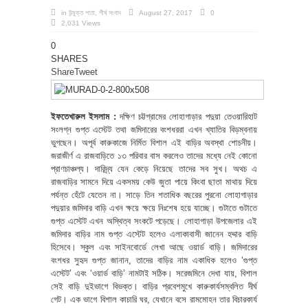
in
উন্মুক্ত পাতা
,
শীর্ষ সংবাদ
August 27, 2017
0
2,031 Views
0
SHARES
Share
Tweet
ইফতেখারুল ইসলাম :
দক্ষিণ চট্টগ্রামের লোহাগাড়ার পদুয়া তেওয়ারিহাট
সংলগ্ন গুপ্ত এস্টেট তথা জমিদারের বংশধররা এখন খ্যাতির বিড়ম্বনায়
ভুগছেন। অপূর্ব কারুকাজে নির্মিত বিশাল এই বাড়ির অবস্থা শোচনীয়।
জরাজীর্ণ এ রাজবাড়িতে ১৩ পরিবার বাস করলেও তাদের মধ্যে নেই কোনো
প্রাণচাঞ্চল্য। দারিদ্র্য যেন কেড়ে নিয়েছে তাদের সব সুখ। অথচ এ
রাজবাড়ির সামনে দিয়ে একসময় কেউ জুতা পায়ে কিংবা ছাতা মাথায় দিয়ে
পর্যন্ত হেঁটে যেতেন না। সাড়ে তিন শতাধিক বছরের পুরনো লোহাগাড়ার
পদুয়ার জমিদার বাড়ি এখন ক্ষয়ে ক্ষয়ে নিঃশেষ হয়ে যাচ্ছে। গুটাতে গুটাতে
গুপ্ত এস্টেট এখন অস্থিত্ব সংকটে পড়েছে। লোহাগাড়া উপজেলার এই
জমিদার বাড়ির নাম গুপ্ত এস্টেট হলেও এলাকাবাসী জানেন হদ্দার বাড়ি
হিসেবে। স্কুল এবং সাইনবোর্ডে লেখা আছে ওয়ার্ড বাড়ি। জমিদারের
বংশধর সুহৃদ গুপ্ত জানান, তাদের বাড়ির নাম একাধিক হলেও ‘গুপ্ত
এস্টেট’ এবং ‘ওয়ার্ড বাড়ি’ নামটাই সঠিক। সরেজমিনে দেখা যায়, বিশাল
সেই বাড়ি দুইভাগে বিভক্ত। বাড়ির প্রবেশমুখে কারুকার্যসম্বলিত দীর্ঘ
গেট। এক ভাগে বিশাল কাচারি ঘর, যেখানে বসে রামমোহন তার বিচারকার্য