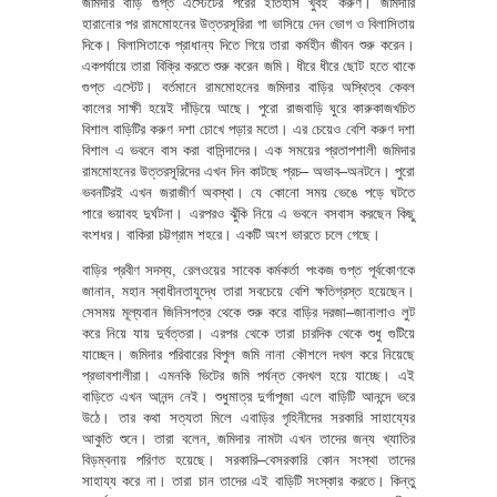
জমিদার বাড়ি গুপ্ত এস্টেটের পরের ইতিহাস খুবই করুণ। জমিদারি
হারানোর পর রামমোহনের উত্তরসূরিরা গা ভাসিয়ে দেন ভোগ ও বিলাসিতায়
দিকে। বিলাসিতাকে প্রাধান্য দিতে গিয়ে তারা কর্মহীন জীবন শুরু করেন।
একপর্যায়ে তারা বিক্রি করতে শুরু করেন জমি। ধীরে ধীরে ছোট হতে থাকে
গুপ্ত এস্টেট। বর্তমানে রামমোহনের জমিদার বাড়ির অস্থিত্ব কেবল
কালের সাক্ষী হয়েই দাঁড়িয়ে আছে। পুরো রাজবাড়ি ঘুরে কারুকাজখচিত
বিশাল বাড়িটির করুণ দশা চোখে পড়ার মতো। এর চেয়েও বেশি করুণ দশা
বিশাল এ ভবনে বাস করা বাসিন্দাদের। এক সময়ের প্রতাপশালী জমিদার
রামমোহনের উত্তরসূরিদের এখন দিন কাটছে প্রচ– অভাব–অনটনে। পুরো
ভবনটিরই এখন জরাজীর্ণ অবস্থা। যে কোনো সময় ভেঙে পড়ে ঘটতে
পারে ভয়াবহ দুর্ঘটনা। এরপরও ঝুঁকি নিয়ে এ ভবনে বসবাস করছেন কিছু
বংশধর। বাকিরা চট্টগ্রাম শহরে। একটি অংশ ভারতে চলে গেছে।
বাড়ির প্রবীণ সদস্য, রেলওয়ের সাবেক কর্মকর্তা পংকজ গুপ্ত পূর্বকোণকে
জানান, মহান স্বাধীনতাযুদ্ধে তারা সবচেয়ে বেশি ক্ষতিগ্রস্ত হয়েছেন।
সেসময় মূল্যবান জিনিসপত্র থেকে শুরু করে বাড়ির দরজা–জানালাও লুট
করে নিয়ে যায় দুর্বত্তরা। এরপর থেকে তারা চারদিক থেকে শুধু গুটিয়ে
যাচ্ছেন। জমিদার পরিবারের বিপুল জমি নানা কৌশলে দখল করে নিয়েছে
প্রভাবশালীরা। এমনকি ভিটের জমি পর্যন্ত বেদখল হয়ে যাচ্ছে। এই
বাড়িতে এখন আনন্দ নেই। শুধুমাত্র দুর্গাপূজা এলে বাড়িটি আনন্দে ভরে
উঠে। তার কথা সত্যতা মিলে এবাড়ির গৃহিনীদের সরকারি সাহায্যের
আকুতি শুনে। তারা বলেন, জমিদার নামটা এখন তাদের জন্য খ্যাতির
বিড়ম্বনায় পরিণত হয়েছে। সরকারি–বেসরকারি কোন সংস্থা তাদের
সাহায্য করে না। তারা চান তাদের এই বাড়িটি সংস্কার করতে। কিন্তু