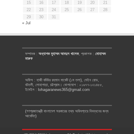
15
16
17
18
19
20
21
22
23
24
25
26
27
28
29
30
31
« Jul
সম্পাদক :
অধ্যাপক মুহাম্মদ আবদুল খালেক
, প্রকাশক :
মোহাম্মদ
মারুফ
অফিস : হাজী বদিউর রহমান মার্কেট (১ম তলা), মেইন রোড,
বটতলী, লোহাগাড়া, চট্টগ্রাম। যোগাযোগ : ০১৬৭৭-১৩১৪৫৫,
ইমেইল : lohagaranews365@gmail.com
(গণপ্রজাতন্ত্রী বাংলাদেশ সরকারের তথ্য অধিদপ্তরে নিবন্ধনের জন্য
আবেদিত)