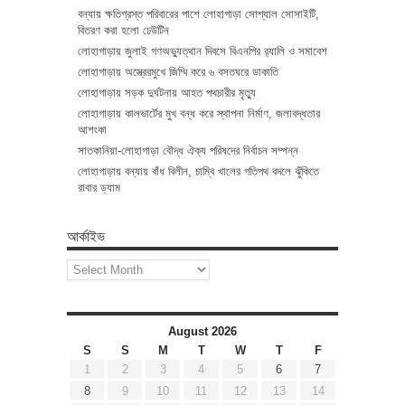
বন্যায় ক্ষতিগ্রস্ত পরিবারের পাশে লোহাগাড়া সোশ্যাল সোসাইটি,
বিতরণ করা হলো ঢেউটিন
লোহাগাড়ায় জুলাই গণঅভ্যুত্থান দিবসে বিএনপির র‌্যালি ও সমাবেশ
লোহাগাড়ায় অস্ত্রেরমুখে জিম্মি করে ৬ বসতঘরে ডাকাতি
লোহাগাড়ায় সড়ক দুর্ঘটনায় আহত পথচারীর মৃত্যু
লোহাগাড়ায় কালভার্টের মুখ বন্ধ করে স্থাপনা নির্মাণ, জলাবদ্ধতার
আশংকা
সাতকানিয়া-লোহাগাড়া বৌদ্ধ ঐক্য পরিষদের নির্বাচন সম্পন্ন
লোহাগাড়ায় বন্যায় বাঁধ বিলীন, চাম্বি খালের গতিপথ বদলে ঝুঁকিতে
রাবার ড্যাম
আর্কাইভ
আর্কাইভ
August 2026
S
S
M
T
W
T
F
1
2
3
4
5
6
7
8
9
10
11
12
13
14