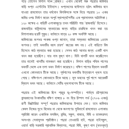
গড়ে তোলেন বিশাল সা¤্রাজ্য। এখান থেকেই শুরু পদুয়ার জমিদার
বাড়ি গুপ্ত এস্টেটের ইতিহাস। গুপ্তধনের বদৌলতে হঠাৎ জমিদার বনে
যাওয়া রামমোহন তার ধর্মবোন বিলকিসকে সঙ্গে নিয়ে পদুয়ায় ১০ একর
জমির ওপর নির্মাণ করেন অপূর্ব স্থাপত্যশৈলীর এক প্রাসাদসম অট্টালিকা।
১২০ কক্ষের এ বাড়িটি এলাকাজুড়ে তখন পরিচিতি পায় ‘রাজবাড়ি’ হিসেবে।
রাজবাড়ির বাসিন্দাদের ব্যবহারের জন্য বাড়ির চারদিকে খনন করা হয়
বিশালাকার ছয়টি পুকুর। বর্তমানে মাত্র ২০ কক্ষ অবশিষ্ট আছে।
জমিদারের বংশধর পংকজ গুপ্ত জানান, তারা সম্ভবত জমিদারের ১৪তম
বংশধর। তাই ভবনটির বয়স চারশ’ বছরের কম নয়। এই বাড়িতে বিম
হিসেবে কাঠ ব্যবহার করা হয়েছে। সেসব কাঠ আনার জন্য একটি খাল
খনন করা হয়েছিল। যার নাম কৃষ্ণ খাল। যিনি খালটি খনন করেছিলেন
তার নামেই খালটির নামকরণ করা হয়েছিল। বিশাল বাড়ির পশ্চিম পাশের
ভবনটি ভেঙ্গে এক তলা ভবন নির্মাণ করেছেন। দক্ষিণ পাশের দ্বিতল ভবনটি
এখনো কোনভাবে টিকে আছে। পূর্বপাশের ভবনটির উত্তরাংশ ধ্বংস হয়ে
গেছে। দক্ষিণাংশ কোনভাবে টিকে আছে। মূল ভবনের পূর্ব পাশে আরেকটি
দ্বিতল ভবন আছে। বর্তমানে সেটির ধ্বংসাবশেষ টিকে আছে।
পদুয়ার এই জমিদারের ছিল প্রচুর ভূ–সম্পত্তি। পার্বত্য চট্টগ্রামের
বান্দরবানের টংকাবতীর দক্ষিণ হাঙ্গরে ৮ নং ফ্রি চিম্পল লর্ড (২৭০৬ একর)
রাণী ভিক্টোরিয়া সম্পূর্ণ পদুয়ার জমিদারদের উপহার দেন। তবে জমিদার
কেবল নিজের সুখে বিভোর না থেকে জনগণের সুবিধার্থে রামমোহন এলাকায়
প্রতিষ্ঠা করেন একাধিক মসজিদ, মন্দির, স্কুল, বাজার, দিঘি ও ডাকঘরসহ
অসংখ্য সেবামূলক প্রতিষ্ঠান। পদুয়া তেওয়ারি হাট, পদুয়া হাইস্কুল,
ওয়ার্ড বাড়ি সরকারি প্রাথমিক বিদ্যালয়, পদুয়া দিঘি, কৃষ্ণ খাল (খননকৃত)