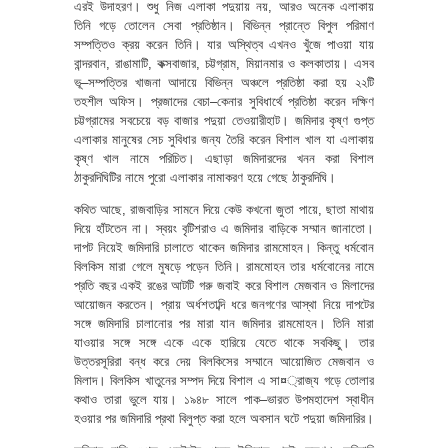
এরই উদাহরণ। শুধু নিজ এলাকা পদুয়ায় নয়, আরও অনেক এলাকায়
তিনি গড়ে তোলেন সেবা প্রতিষ্ঠান। বিভিন্ন প্রান্তে বিপুল পরিমাণ
সম্পত্তিও ক্রয় করেন তিনি। যার অস্থিত্ব এখনও খুঁজে পাওয়া যায়
বান্দরবান, রাঙামাটি, কক্সবাজার, চট্টগ্রাম, মিয়ানমার ও কলকাতায়। এসব
ভূ–সম্পত্তির খাজনা আদায়ে বিভিন্ন অঞ্চলে প্রতিষ্ঠা করা হয় ২২টি
তহশীল অফিস। প্রজাদের বেচা–কেনার সুবিধার্থে প্রতিষ্ঠা করেন দক্ষিণ
চট্টগ্রামের সবচেয়ে বড় বাজার পদুয়া তেওয়ারীহাট। জমিদার কৃষ্ণ গুপ্ত
এলাকার মানুষের সেচ সুবিধার জন্য তৈরি করেন বিশাল খাল যা এলাকায়
কৃষ্ণ খাল নামে পরিচিত। এছাড়া জমিদারদের খনন করা বিশাল
ঠাকুরদিঘিটির নামে পুরো এলাকার নামাকরণ হয়ে গেছে ঠাকুরদিঘি।
কথিত আছে, রাজবাড়ির সামনে দিয়ে কেউ কখনো জুতা পায়ে, ছাতা মাথায়
দিয়ে হাঁটতেন না। স্বয়ং বৃটিশরাও এ জমিদার বাড়িকে সম্মান জানাতো।
দাপট নিয়েই জমিদারি চালাতে থাকেন জমিদার রামমোহন। কিন্তু ধর্মবোন
বিলকিস মারা গেলে মুষড়ে পড়েন তিনি। রামমোহন তার ধর্মবোনের নামে
প্রতি বছর একই রঙের আটটি গরু জবাই করে বিশাল মেজবান ও মিলাদের
আয়োজন করতেন। প্রায় অর্ধশতাব্দি ধরে জনগণের আস্থা নিয়ে দাপটের
সঙ্গে জমিদারি চালানোর পর মারা যান জমিদার রামমোহন। তিনি মারা
যাওয়ার সঙ্গে সঙ্গে একে একে হারিয়ে যেতে থাকে সবকিছু। তার
উত্তরসূরিরা বন্ধ করে দেয় বিলকিসের সম্মানে আয়োজিত মেজবান ও
মিলাদ। বিলকিস খাতুনের সম্পদ দিয়ে বিশাল এ সা¤্রাজ্য গড়ে তোলার
কথাও তারা ভুলে যায়। ১৯৪৮ সালে পাক–ভারত উপমহাদেশ স্বাধীন
হওয়ার পর জমিদারি প্রথা বিলুপ্ত করা হলে অবসান ঘটে পদুয়া জমিদারির।