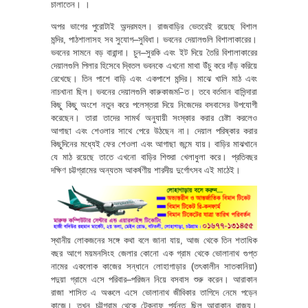
চালাতেন। ।
অপর ভাগের পুরোটাই অন্দরমহল। রাজবাড়ির ভেতরেই রয়েছে বিশাল
মন্দির, পাঠশালাসহ সব সুযোগ–সুবিধা। ভবনের দেয়ালগুলি বিশালাকারের।
ভবনের সামনে বড় বারান্দা। চুন–সুরকি এবং ইট দিয়ে তৈরি বিশালাকারের
দেয়ালগুলি পিলার হিসেবে দ্বিতল ভবনকে এখনো মাথা উঁচু করে দাঁড় করিয়ে
রেখেছে। তিন পাশে বাড়ি এবং একপাশে মন্দির। মাঝে খালি মাঠ এবং
নাচখানা ছিল। ভবনের দেয়ালগুলি কারুকাজম–িত। তবে বর্তমান বাসিন্দারা
কিছু কিছু অংশে নতুন করে পলেস্তরা দিয়ে নিজেদের বসবাসের উপযোগী
করেছেন। তারা তাদের সামর্থ অনুযায়ী সংস্কার করার চেষ্টা করলেও
আগাছা এবং শেওলার সাথে পেরে উঠছেন না। দেয়াল পরিষ্কার করার
কিছুদিনের মধ্যেই ফের শেওলা এবং আগাছা জন্মে যায়। বাড়ির মাঝখানে
যে মাঠ রয়েছে তাতে এখনো বাড়ির শিশুরা খেলাধুলা করে। প্রতিবছর
দক্ষিণ চট্টগ্রামের অন্যতম আকর্ষণীয় শারদীয় দুর্গোৎসব এই মাঠেই।
স্থানীয় লোকজনের সঙ্গে কথা বলে জানা যায়, আজ থেকে তিন শতাধিক
বছর আগে ময়মনসিংহ জেলার কোনো এক গ্রাম থেকে ভোলানাথ গুপ্ত
নামের একলোক কাজের সন্ধানে লোহাগাড়ার (তৎকালীন সাতকানিয়া)
পদুয়া গ্রামে এসে পরিবার–পরিজন নিয়ে বসবাস শুরু করেন। আরাকান
রাজা শাসিত এ অঞ্চলে এসে ভোলানাথ জীবিকার তাগিদে নেমে পড়েন
কাজে। তখন চট্টগ্রাম থেকে টেকনাফ পর্যন্ত ছিল আরাকান রাজ্য।