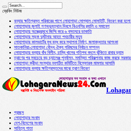
ব্রেকিং নিউজ
বন্যায় ক্ষতিগ্রস্ত পরিবারের পাশে লোহাগাড়া সোশ্যাল সোসাইটি, বিতরণ করা হল
লোহাগাড়ায় জুলাই গণঅভ্যুত্থান দিবসে বিএনপির র‌্যালি ও সমাবেশ
লোহাগাড়ায় অস্ত্রেরমুখে জিম্মি করে ৬ বসতঘরে ডাকাতি
লোহাগাড়ায় সড়ক দুর্ঘটনায় আহত পথচারীর মৃত্যু
লোহাগাড়ায় কালভার্টের মুখ বন্ধ করে স্থাপনা নির্মাণ, জলাবদ্ধতার আশংকা
সাতকানিয়া-লোহাগাড়া বৌদ্ধ ঐক্য পরিষদের নির্বাচন সম্পন্ন
লোহাগাড়ায় বন্যায় বাঁধ বিলীন, চাম্বি খালের গতিপথ বদলে ঝুঁকিতে রাবার ড্যাম
ত্রাণের পর সবচেয়ে বড় চ্যালেঞ্জ পুনর্বাসন, সমন্বিত পরিকল্পনায় কাজ করছে সরকার: অ
লোহাগাড়া ক্রীড়া সংস্থার নবগঠিত কমিটিতে বিস্ফোরক মামলার আসামি
লোহাগাড়ায় বন্যায় ক্ষতিগ্রস্তদের মাঝে ত্রাণ বিতরণ
Lohagar
প্রচ্ছদ
লোহাগাড়ার সংবাদ
দেশ-বিদেশের সংবাদ
সাহিত্য পাতা