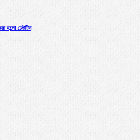
 করা হলো ঢেউটিন