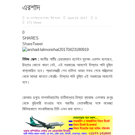
এরশাদ
in
দেশ-বিদেশের সংবাদ
,
শীর্ষ সংবাদ
April 23, 2017
0
171 Views
0
SHARES
Share
Tweet
নিউজ ডেক্স :
জাতীয় পার্টির চেয়ারম্যান হুসেইন মুহম্মদ এরশাদ বলেছেন,
চিন্তার কোনো কারণ নেই, এই সরকারের আমলেই তিস্তার পানি চুক্তি
বাস্তবায়িত হবে। প্রধানমন্ত্রী শেখ হাসিনা ভারত সফর শেষে মন্ত্রিসভা
থেকে আমরা জানতে পেরেছি- তিস্তার পানি চুক্তি এই সরকারের আমলেই
হবে।
রোববার দুপুরে লালমনিরহাটের হাতীবান্ধার তিস্তা ব্যারাজ এলাকায় রংপুর
থেকে বুড়িমারী যাওয়ার পথে স্থানীয় নেতাকর্মীদের সঙ্গে শুভেচ্ছা
বিনিময়কালে সাংবাদিকদের তিনি এসব কথা বলেন।