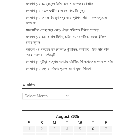
লোহাগাড়ায় অস্ত্রেরমুখে জিম্মি করে ৬ বসতঘরে ডাকাতি
লোহাগাড়ায় সড়ক দুর্ঘটনায় আহত পথচারীর মৃত্যু
লোহাগাড়ায় কালভার্টের মুখ বন্ধ করে স্থাপনা নির্মাণ, জলাবদ্ধতার
আশংকা
সাতকানিয়া-লোহাগাড়া বৌদ্ধ ঐক্য পরিষদের নির্বাচন সম্পন্ন
লোহাগাড়ায় বন্যায় বাঁধ বিলীন, চাম্বি খালের গতিপথ বদলে ঝুঁকিতে
রাবার ড্যাম
ত্রাণের পর সবচেয়ে বড় চ্যালেঞ্জ পুনর্বাসন, সমন্বিত পরিকল্পনায় কাজ
করছে সরকার: অর্থমন্ত্রী
লোহাগাড়া ক্রীড়া সংস্থার নবগঠিত কমিটিতে বিস্ফোরক মামলার আসামি
লোহাগাড়ায় বন্যায় ক্ষতিগ্রস্তদের মাঝে ত্রাণ বিতরণ
আর্কাইভ
আর্কাইভ
August 2026
S
S
M
T
W
T
F
1
2
3
4
5
6
7