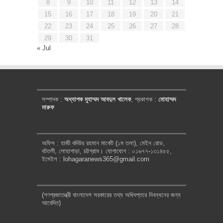
8
9
10
11
12
13
14
15
16
17
18
19
20
21
22
23
24
25
26
27
28
29
30
31
« Jul
সম্পাদক :
অধ্যাপক মুহাম্মদ আবদুল খালেক
, প্রকাশক :
মোহাম্মদ
মারুফ
অফিস : হাজী বদিউর রহমান মার্কেট (১ম তলা), মেইন রোড,
বটতলী, লোহাগাড়া, চট্টগ্রাম। যোগাযোগ : ০১৬৭৭-১৩১৪৫৫,
ইমেইল : lohagaranews365@gmail.com
(গণপ্রজাতন্ত্রী বাংলাদেশ সরকারের তথ্য অধিদপ্তরে নিবন্ধনের জন্য
আবেদিত)