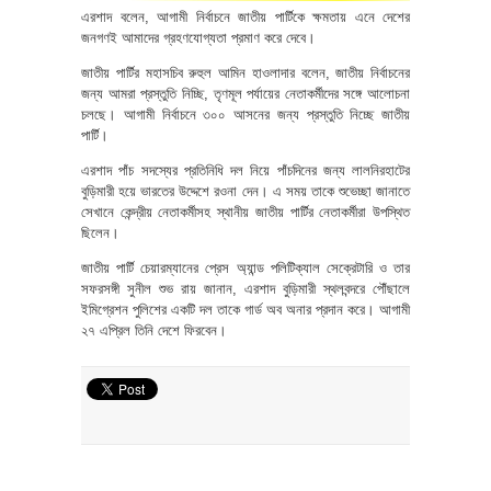
এরশাদ বলেন, আগামী নির্বাচনে জাতীয় পার্টিকে ক্ষমতায় এনে দেশের
জনগণই আমাদের গ্রহণযোগ্যতা প্রমাণ করে দেবে।
জাতীয় পার্টির মহাসচিব রুহুল আমিন হাওলাদার বলেন, জাতীয় নির্বাচনের
জন্য আমরা প্রস্তুতি নিচ্ছি, তৃণমূল পর্যায়ের নেতাকর্মীদের সঙ্গে আলোচনা
চলছে। আগামী নির্বাচনে ৩০০ আসনের জন্য প্রস্তুতি নিচ্ছে জাতীয়
পার্টি।
এরশাদ পাঁচ সদস্যের প্রতিনিধি দল নিয়ে পাঁচদিনের জন্য লালনিরহাটের
বুড়িমারী হয়ে ভারতের উদ্দেশে রওনা দেন। এ সময় তাকে শুভেচ্ছা জানাতে
সেখানে কেন্দ্রীয় নেতাকর্মীসহ স্থানীয় জাতীয় পার্টির নেতাকর্মীরা উপস্থিত
ছিলেন।
জাতীয় পার্টি চেয়ারম্যানের প্রেস অ্যান্ড পলিটিক্যাল সেক্রেটারি ও তার
সফরসঙ্গী সুনীল শুভ রায় জানান, এরশাদ বুড়িমারী স্থলবন্দরে পৌঁছালে
ইমিগ্রেশন পুলিশের একটি দল তাকে গার্ড অব অনার প্রদান করে। আগামী
২৭ এপ্রিল তিনি দেশে ফিরবেন।