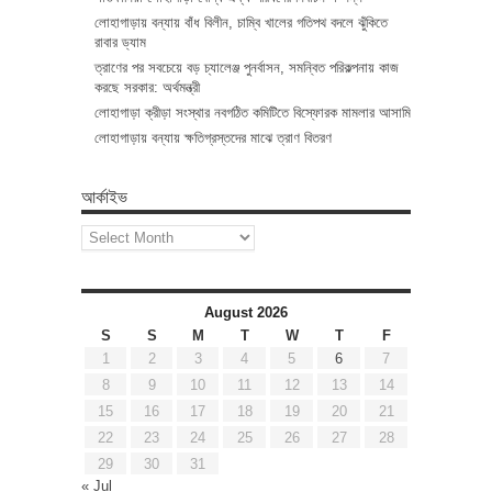
লোহাগাড়ায় বন্যায় বাঁধ বিলীন, চাম্বি খালের গতিপথ বদলে ঝুঁকিতে
রাবার ড্যাম
ত্রাণের পর সবচেয়ে বড় চ্যালেঞ্জ পুনর্বাসন, সমন্বিত পরিকল্পনায় কাজ
করছে সরকার: অর্থমন্ত্রী
লোহাগাড়া ক্রীড়া সংস্থার নবগঠিত কমিটিতে বিস্ফোরক মামলার আসামি
লোহাগাড়ায় বন্যায় ক্ষতিগ্রস্তদের মাঝে ত্রাণ বিতরণ
আর্কাইভ
আর্কাইভ
August 2026
S
S
M
T
W
T
F
1
2
3
4
5
6
7
8
9
10
11
12
13
14
15
16
17
18
19
20
21
22
23
24
25
26
27
28
29
30
31
« Jul