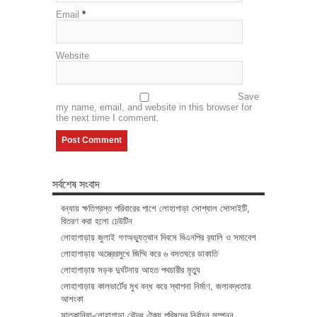
Email
*
Website
Save
my name, email, and website in this browser for
the next time I comment.
সর্বশেষ সংবাদ
বন্যায় ক্ষতিগ্রস্ত পরিবারের পাশে লোহাগাড়া সোশ্যাল সোসাইটি,
বিতরণ করা হলো ঢেউটিন
লোহাগাড়ায় জুলাই গণঅভ্যুত্থান দিবসে বিএনপির র‌্যালি ও সমাবেশ
লোহাগাড়ায় অস্ত্রেরমুখে জিম্মি করে ৬ বসতঘরে ডাকাতি
লোহাগাড়ায় সড়ক দুর্ঘটনায় আহত পথচারীর মৃত্যু
লোহাগাড়ায় কালভার্টের মুখ বন্ধ করে স্থাপনা নির্মাণ, জলাবদ্ধতার
আশংকা
সাতকানিয়া-লোহাগাড়া বৌদ্ধ ঐক্য পরিষদের নির্বাচন সম্পন্ন