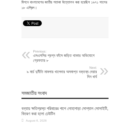
মিশনে বাংলাদেশের জাতীয় পতাকা উত্তোলন করা হয়েছিল ১৯৭১ সালের
১৮ এপ্রিল।
Previous:
এসএসসির প্রশ্ন ফাঁসে জড়িত থাকার অভিযোগে
গ্রেফতার ৮
Next:
৯ মার্চ দুর্নীতি মামলায় খালেদার অসমাপ্ত বক্তব্য দেয়ার
দিন ধার্য
সমজাতীয় সংবাদ
বন্যায় ক্ষতিগ্রস্ত পরিবারের পাশে লোহাগাড়া সোশ্যাল সোসাইটি,
বিতরণ করা হলো ঢেউটিন
August 6, 2026